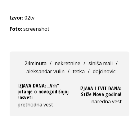
Izvor:
02tv
Foto:
screenshot
24minuta
/
nekretnine
/
siniša mali
/
aleksandar vulin
/
tetka
/
dojcinovic
IZJAVA DANA: „Vrh“
IZJAVA I TVIT DANA:
pitanje o novogodišnjoj
Stiže Nova godina!
rasveti
naredna vest
prethodna vest