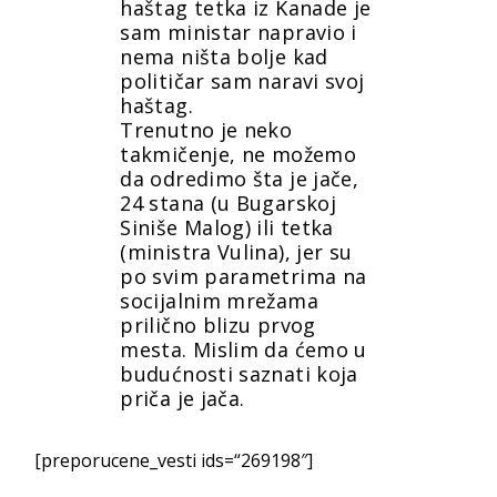
haštag tetka iz Kanade je
sam ministar napravio i
nema ništa bolje kad
političar sam naravi svoj
haštag.
Trenutno je neko
takmičenje, ne možemo
da odredimo šta je jače,
24 stana (u Bugarskoj
Siniše Malog) ili tetka
(ministra Vulina), jer su
po svim parametrima na
socijalnim mrežama
prilično blizu prvog
mesta. Mislim da ćemo u
budućnosti saznati koja
priča je jača.
[preporucene_vesti ids=“269198″]