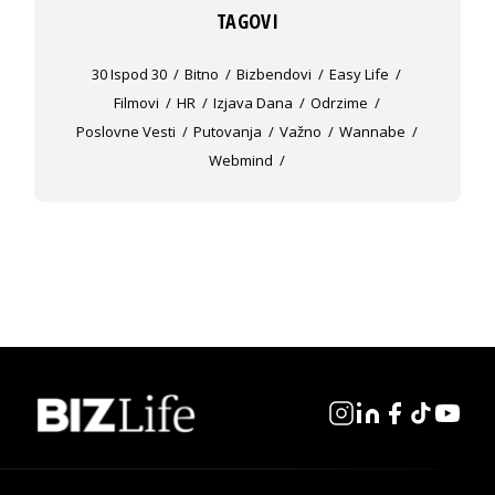
TAGOVI
30 Ispod 30
Bitno
Bizbendovi
Easy Life
Filmovi
HR
Izjava Dana
Odrzime
Poslovne Vesti
Putovanja
Važno
Wannabe
Webmind