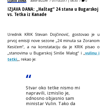
IZJAVA DANA
autor
BIZLife
01/10/2017 | 06:30
0
IZJAVA DANA: „Haštag“ 24 stana u Bugarskoj
vs. Tetka iz Kanade
Urednik KRIK Stevan Dojčinović, gostovao je u
prvoj emisiji nove sezone „24 minuta sa Zoranom
Kesićem“, a na konstataciju da je KRIK pisao o
„stanovima u Bugarskoj Siniše Malog“ i „
vulinu i
tetki
„, rekao je:
Stvar oko tetke nismo mi
napravili, izmislio je,
odnosno objasnio sam
ministar Vulin. Tako da