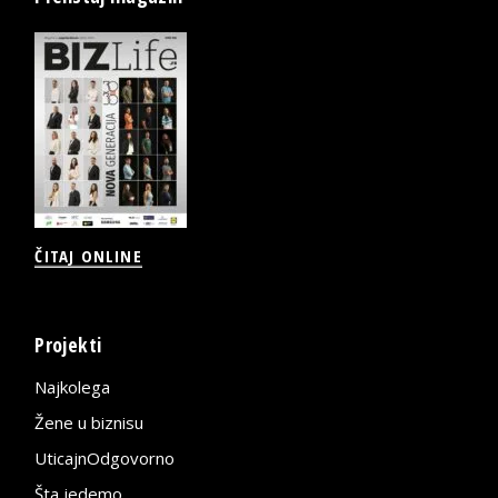
ČITAJ ONLINE
Projekti
Najkolega
Žene u biznisu
UticajnOdgovorno
Šta jedemo