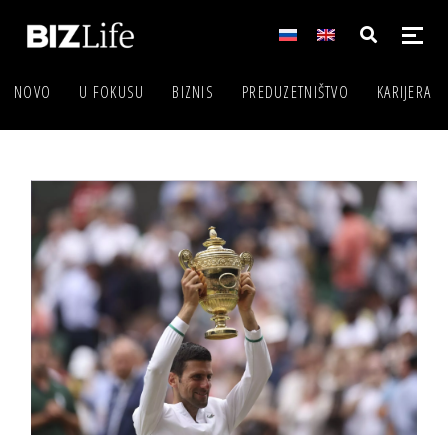
NOVO
U FOKUSU
BIZNIS
PREDUZETNIŠTVO
KARIJERA