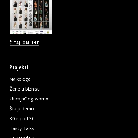
ČITAJ ONLINE
Projekti
Najkolega
Žene u biznisu
UticajnOdgovorno
Šta jedemo
30 ispod 30
Tasty Talks
BIZBendovi