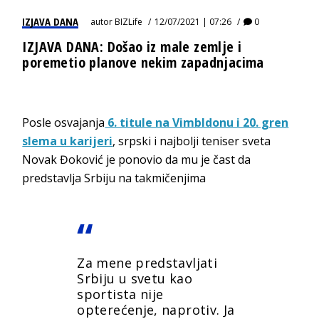
IZJAVA DANA
autor
BIZLife
12/07/2021 | 07:26
0
IZJAVA DANA: Došao iz male zemlje i
poremetio planove nekim zapadnjacima
Posle osvajanja
6. titule na Vimbldonu i 20. gren
slema u karijeri
, srpski i najbolji teniser sveta
Novak Đoković je ponovio da mu je čast da
predstavlja Srbiju na takmičenjima
Za mene predstavljati
Srbiju u svetu kao
sportista nije
opterećenje, naprotiv. Ja