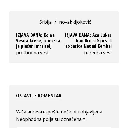
Srbija
/
novak djoković
IZJAVA DANA: Ko na
IZJAVA DANA: Aca Lukas
Vesića krene, iz mesta
kao Britni Spirs ili
je plaćeni mrzitelj
sobarica Naomi Kembel
prethodna vest
naredna vest
OSTAVITE KOMENTAR
Vaša adresa e-pošte neće biti objavljena.
Neophodna polja su označena
*