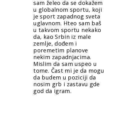
sam želeo da se dokažem
u globalnom sportu, koji
je sport zapadnog sveta
uglavnom. Hteo sam baš
u takvom sportu nekako
da, kao Srbin iz male
zemlje, dođem i
poremetim planove
nekim zapadnjacima.
Mislim da sam uspeo u
tome. Čast mi je da mogu
da budem u poziciji da
nosim grb i zastavu gde
god da igram.