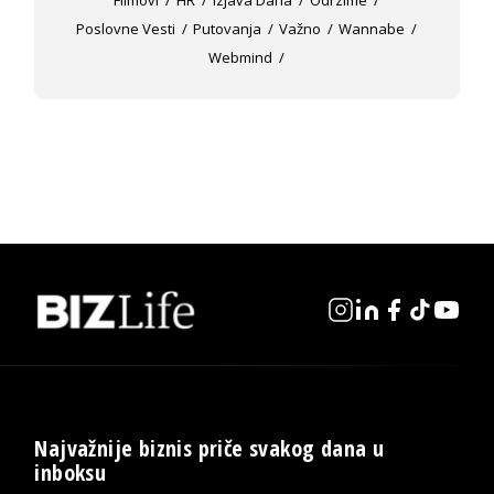
Filmovi
HR
Izjava Dana
Odrzime
Poslovne Vesti
Putovanja
Važno
Wannabe
Webmind
Najvažnije biznis priče svakog dana u
inboksu