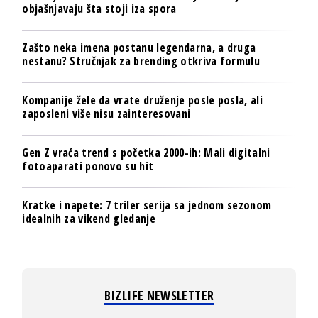
objašnjavaju šta stoji iza spora
Zašto neka imena postanu legendarna, a druga
nestanu? Stručnjak za brending otkriva formulu
Kompanije žele da vrate druženje posle posla, ali
zaposleni više nisu zainteresovani
Gen Z vraća trend s početka 2000-ih: Mali digitalni
fotoaparati ponovo su hit
Kratke i napete: 7 triler serija sa jednom sezonom
idealnih za vikend gledanje
BIZLIFE NEWSLETTER