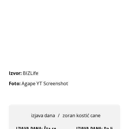
Izvor:
BIZLife
Foto:
Agape YT Screenshot
izjava dana
/
zoran kostić cane
IZJAVA DANA: Šta se
IZJAVA DANA: Da li