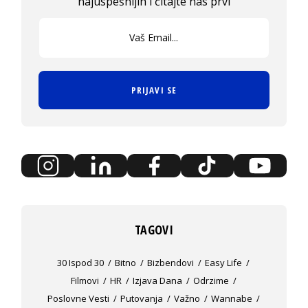
najuspešnijih i čitajte nas prvi
PRIJAVI SE
TAGOVI
30 Ispod 30
Bitno
Bizbendovi
Easy Life
Filmovi
HR
Izjava Dana
Odrzime
Poslovne Vesti
Putovanja
Važno
Wannabe