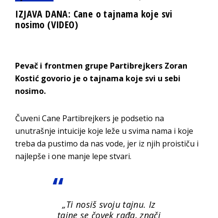
IZJAVA DANA: Cane o tajnama koje svi
nosimo (VIDEO)
Pevač i frontmen grupe Partibrejkers Zoran
Kostić govorio je o tajnama koje svi u sebi
nosimo.
Čuveni Cane Partibrejkers je podsetio na
unutrašnje intuicije koje leže u svima nama i koje
treba da pustimo da nas vode, jer iz njih proističu i
najlepše i one manje lepe stvari.
„Ti nosiš svoju tajnu. Iz
tajne se čovek rađa, znači