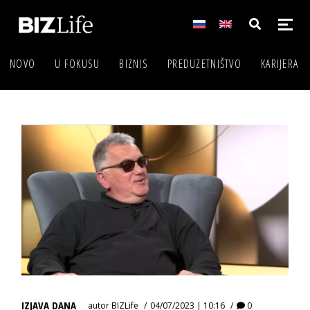
NOVO
U FOKUSU
BIZNIS
PREDUZETNIŠTVO
KARIJERA
IZJAVA DANA
autor
BIZLife
04/07/2023 | 10:16
0