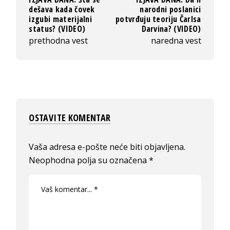
dešava kada čovek
narodni poslanici
izgubi materijalni
potvrđuju teoriju Čarlsa
status? (VIDEO)
Darvina? (VIDEO)
prethodna vest
naredna vest
OSTAVITE KOMENTAR
Vaša adresa e-pošte neće biti objavljena.
Neophodna polja su označena
*