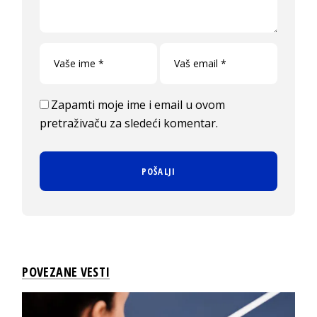
Zapamti moje ime i email u ovom
pretraživaču za sledeći komentar.
POVEZANE VESTI