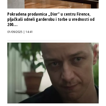
Pokradena prodavnica „Dior“ u centru Firence,
pljačkaši odneli garderobu i torbe u vrednosti od
200....
01/09/2025 | 14:41