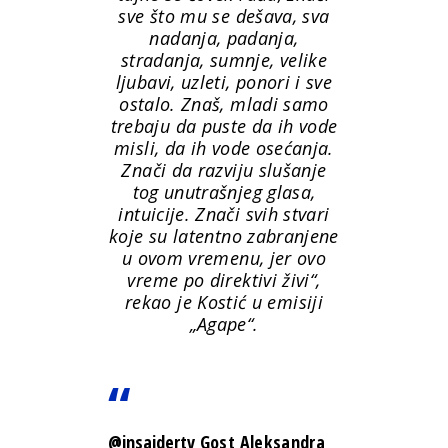
sve što mu se dešava, sva
nadanja, padanja,
stradanja, sumnje, velike
ljubavi, uzleti, ponori i sve
ostalo. Znaš, mladi samo
trebaju da puste da ih vode
misli, da ih vode osećanja.
Znači da razviju slušanje
tog unutrašnjeg glasa,
intuicije. Znači svih stvari
koje su latentno zabranjene
u ovom vremenu, jer ovo
vreme po direktivi živi“,
rekao je Kostić u emisiji
„Agape“.
@insajdertv
Gost Aleksandra