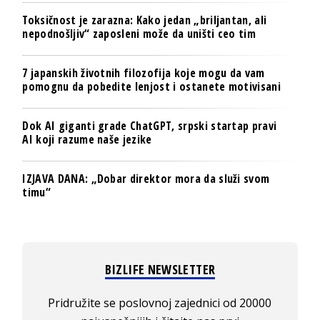
Toksičnost je zarazna: Kako jedan „briljantan, ali
nepodnošljiv“ zaposleni može da uništi ceo tim
7 japanskih životnih filozofija koje mogu da vam
pomognu da pobedite lenjost i ostanete motivisani
Dok AI giganti grade ChatGPT, srpski startap pravi
AI koji razume naše jezike
IZJAVA DANA: „Dobar direktor mora da služi svom
timu“
BIZLIFE NEWSLETTER
Pridružite se poslovnoj zajednici od 20000