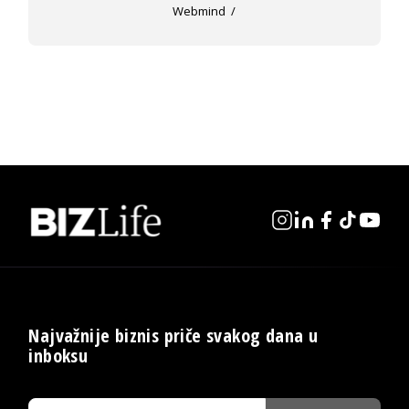
Webmind
Najvažnije biznis priče svakog dana u
inboksu