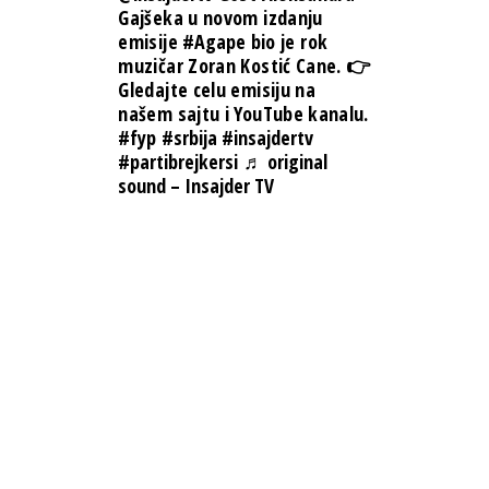
Gajšeka u novom izdanju
emisije
#Agape
bio je rok
muzičar Zoran Kostić Cane. 👉
Gledajte celu emisiju na
našem sajtu i YouTube kanalu.
#fyp
#srbija
#insajdertv
#partibrejkersi
♬ original
sound – Insajder TV