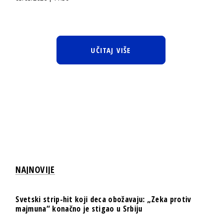
UČITAJ VIŠE
NAJNOVIJE
Svetski strip-hit koji deca obožavaju: „Zeka protiv
majmuna“ konačno je stigao u Srbiju