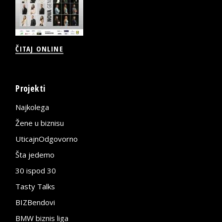
ČITAJ ONLINE
Projekti
Najkolega
Žene u biznisu
UticajnOdgovorno
Šta jedemo
30 ispod 30
Tasty Talks
BIZBendovi
BMW biznis liga