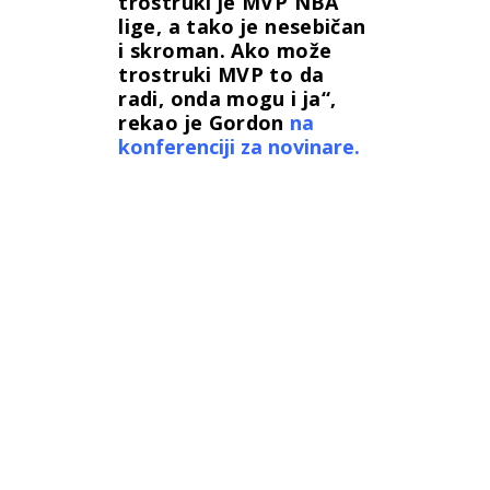
trostruki je MVP NBA
lige, a tako je nesebičan
i skroman. Ako može
trostruki MVP to da
radi, onda mogu i ja“,
rekao je Gordon
na
konferenciji za novinare.