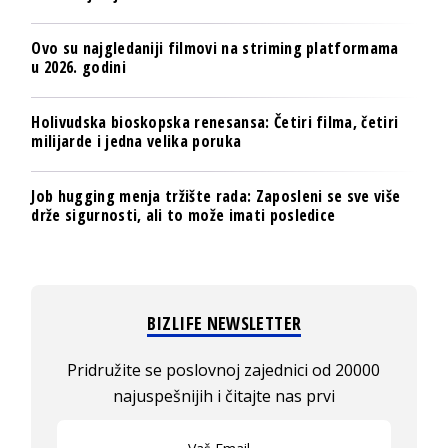
Ovo su najgledaniji filmovi na striming platformama
u 2026. godini
Holivudska bioskopska renesansa: Četiri filma, četiri
milijarde i jedna velika poruka
Job hugging menja tržište rada: Zaposleni se sve više
drže sigurnosti, ali to može imati posledice
BIZLIFE NEWSLETTER
Pridružite se poslovnoj zajednici od 20000
najuspešnijih i čitajte nas prvi