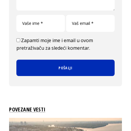
Zapamti moje ime i email u ovom
pretraživaču za sledeći komentar.
POVEZANE VESTI