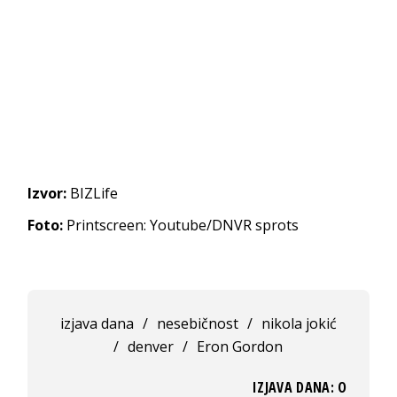
Izvor:
BIZLife
Foto:
Printscreen: Youtube/DNVR sprots
izjava dana
/
nesebičnost
/
nikola jokić
/
denver
/
Eron Gordon
IZJAVA DANA: O