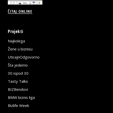
ČITAJ ONLINE
Projekti
Najkolega
Žene u biznisu
UticajnOdgovorno
Šta jedemo
30 ispod 30
Tasty Talks
BIZBendovi
BMW biznis liga
Bizlife Week