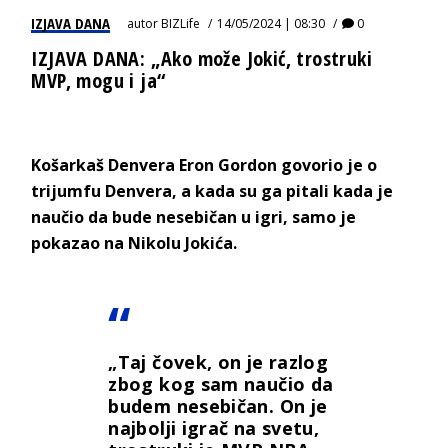
IZJAVA DANA
autor
BIZLife
14/05/2024 | 08:30
0
IZJAVA DANA: „Ako može Jokić, trostruki
MVP, mogu i ja“
Košarkaš Denvera Eron Gordon govorio je o
trijumfu Denvera, a kada su ga pitali kada je
naučio da bude nesebičan u igri, samo je
pokazao na Nikolu Jokića.
„Taj čovek, on je razlog
zbog kog sam naučio da
budem nesebičan. On je
najbolji igrač na svetu,