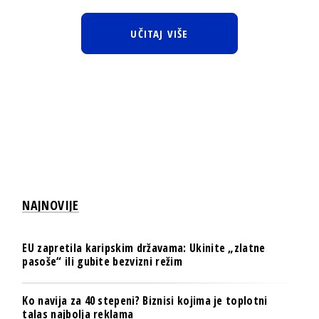
UČITAJ VIŠE
NAJNOVIJE
EU zapretila karipskim državama: Ukinite „zlatne
pasoše“ ili gubite bezvizni režim
Ko navija za 40 stepeni? Biznisi kojima je toplotni
talas najbolja reklama