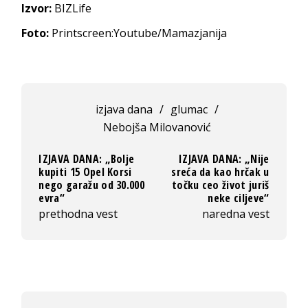
Izvor:
BIZLife
Foto:
Printscreen:Youtube/Mamazjanija
izjava dana
/
glumac
/
Nebojša Milovanović
IZJAVA DANA: „Bolje
IZJAVA DANA: „Nije
kupiti 15 Opel Korsi
sreća da kao hrčak u
nego garažu od 30.000
točku ceo život juriš
evra“
neke ciljeve“
prethodna vest
naredna vest