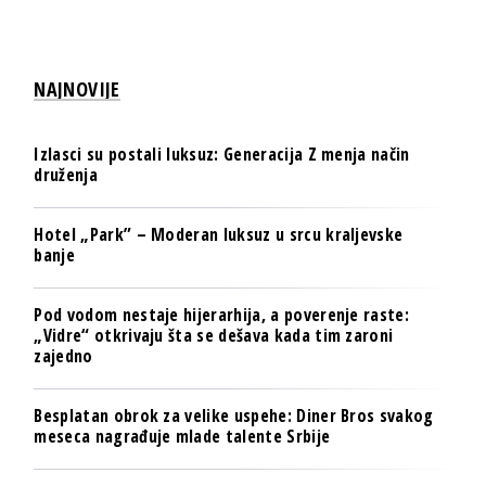
NAJNOVIJE
Izlasci su postali luksuz: Generacija Z menja način
druženja
Hotel „Park” – Moderan luksuz u srcu kraljevske
banje
Pod vodom nestaje hijerarhija, a poverenje raste:
„Vidre“ otkrivaju šta se dešava kada tim zaroni
zajedno
Besplatan obrok za velike uspehe: Diner Bros svakog
meseca nagrađuje mlade talente Srbije