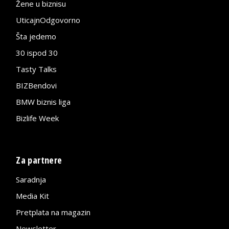
Žene u biznisu
UticajnOdgovorno
Šta jedemo
30 ispod 30
Tasty Talks
BIZBendovi
BMW biznis liga
Bizlife Week
Za partnere
Saradnja
Media Kit
Pretplata na magazin
Newsletter