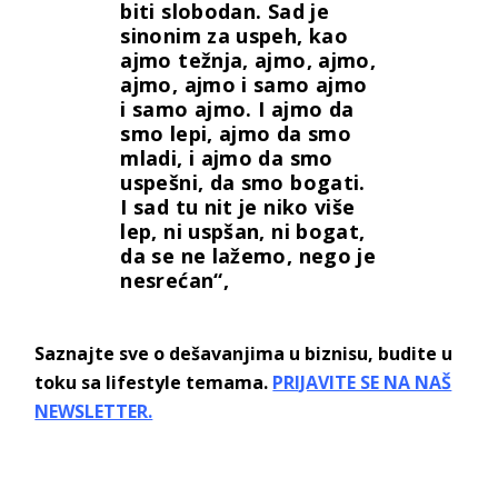
biti slobodan. Sad je
sinonim za uspeh, kao
ajmo težnja, ajmo, ajmo,
ajmo, ajmo i samo ajmo
i samo ajmo. I ajmo da
smo lepi, ajmo da smo
mladi, i ajmo da smo
uspešni, da smo bogati.
I sad tu nit je niko više
lep, ni uspšan, ni bogat,
da se ne lažemo, nego je
nesrećan“,
Saznajte sve o dešavanjima u biznisu, budite u
toku sa lifestyle temama.
PRIJAVITE SE NA NAŠ
NEWSLETTER.