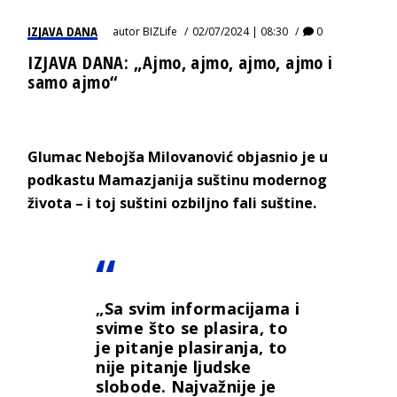
IZJAVA DANA
autor
BIZLife
02/07/2024 | 08:30
0
IZJAVA DANA: „Ajmo, ajmo, ajmo, ajmo i
samo ajmo“
Glumac Nebojša Milovanović objasnio je u
podkastu Mamazjanija suštinu modernog
života – i toj suštini ozbiljno fali suštine.
„Sa svim informacijama i
svime što se plasira, to
je pitanje plasiranja, to
nije pitanje ljudske
slobode. Najvažnije je