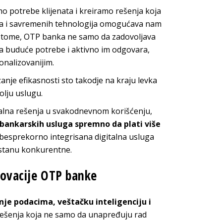
 potrebe klijenata i kreiramo rešenja koja
aka i savremenih tehnologija omogućava nam
ći tome, OTP banka ne samo da zadovoljava
iđa buduće potrebe i aktivno im odgovara,
sonalizovanijim.
nje efikasnosti sto takodje na kraju levka
olju uslugu.
gitalna rešenja u svakodnevnom korišćenju,
bankarskih usluga spremno da plati više
i besprekorno integrisana digitalna usluga
ostanu konkurentne.
inovacije OTP banke
anje podacima, veštačku inteligenciju i
 rešenja koja ne samo da unapređuju rad