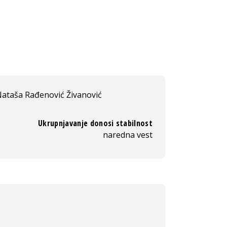
ataša Rađenović Živanović
Ukrupnjavanje donosi stabilnost
naredna vest