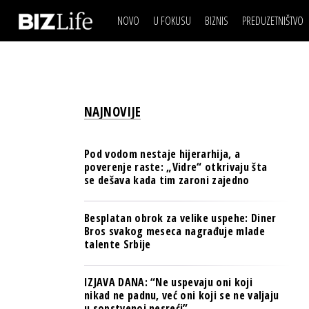
NOVO
U FOKUSU
BIZNIS
PREDUZETNIŠTVO
IZJAVA DANA
BIZNIS SCENA
VIDEO
REAL ESTATE
IZJAVA DANA
BIZNIS SCENA
BREND I KOMUNIKACI
VIDEO
REAL ESTATE
ESG & ENERGY
NAJNOVIJE
BREND I KOMUNIKACI
BANKE
ESG & ENERGY
OSIGURANJE
Pod vodom nestaje hijerarhija, a
BANKE
poverenje raste: „Vidre“ otkrivaju šta
TECH I AI
se dešava kada tim zaroni zajedno
OSIGURANJE
BIZNIS & SPORT
TECH I AI
Besplatan obrok za velike uspehe: Diner
PULS REGIONA
Bros svakog meseca nagrađuje mlade
BIZNIS & SPORT
talente Srbije
NOVO NA RAFU
PULS REGIONA
IZJAVA DANA: “Ne uspevaju oni koji
NOVO NA RAFU
nikad ne padnu, već oni koji se ne valjaju
u sopstvenoj nesreći”