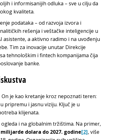
h i informisanijih odluka – sve u cilju da
sokog kvaliteta.
ćenje podataka – od razvoja izvora i
litičkih rešenja i veštačke inteligencije u
 asistente, a aktivno radimo i na uvođenju
rebe. Tim za inovacije unutar Direkcije
u sa tehnološkim i fintech kompanijama čija
poslovanje banke.
iskustva
. On je kao kretanje kroz nepoznati teren:
pripremu i jasnu viziju. Ključ je u
otreba klijenata.
gleda i na globalnim tržištima. Na primer,
 milijarde dolara do 2027. godine
[2]
, više