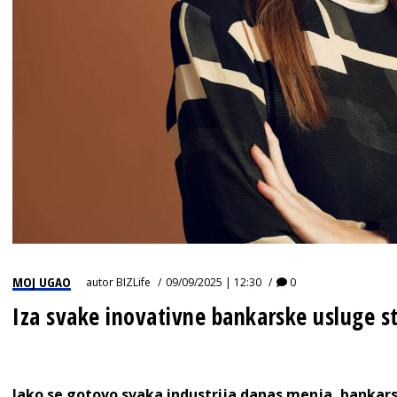
MOJ UGAO
autor
BIZLife
09/09/2025 | 12:30
0
Iza svake inovativne bankarske usluge st
Iako se gotovo svaka industrija danas menja, bankars