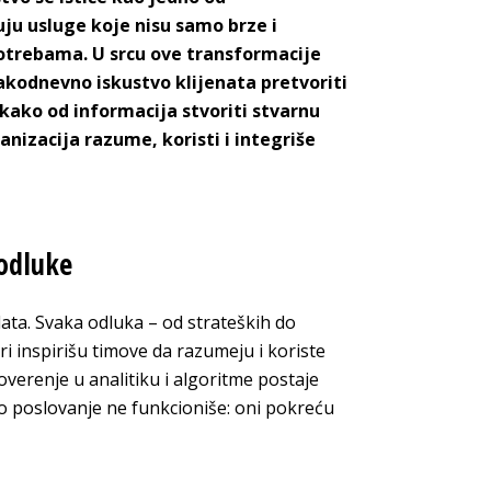
uju usluge koje nisu samo brze i
potrebama. U srcu ove transformacije
svakodnevno iskustvo klijenata pretvoriti
 kako od informacija stvoriti stvarnu
anizacija razume, koristi i integriše
 odluke
ata. Svaka odluka – od strateških do
ri inspirišu timove da razumeju i koriste
verenje u analitiku i algoritme postaje
no poslovanje ne funkcioniše: oni pokreću