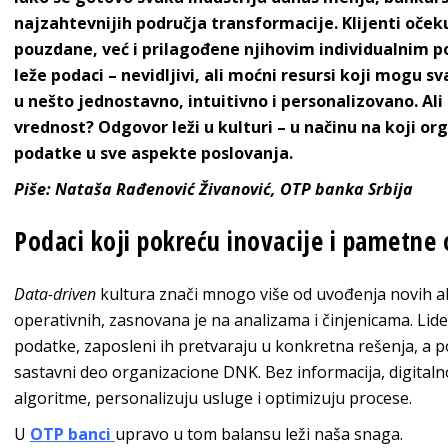
najzahtevnijih područja transformacije. Klijenti oček
pouzdane, već i prilagođene njihovim individualnim 
leže podaci – nevidljivi, ali moćni resursi koji mogu 
u nešto jednostavno, intuitivno i personalizovano. Ali
vrednost? Odgovor leži u kulturi – u načinu na koji org
podatke u sve aspekte poslovanja.
Piše: Nataša Rađenović Živanović, OTP banka Srbija
Podaci koji pokreću inovacije i pametne
Data-driven
kultura znači mnogo više od uvođenja novih al
operativnih, zasnovana je na analizama i činjenicama. Lide
podatke, zaposleni ih pretvaraju u konkretna rešenja, a po
sastavni deo organizacione DNK. Bez informacija, digital
algoritme, personalizuju usluge i optimizuju procese.
U
OTP banci
upravo u tom balansu leži naša snaga.