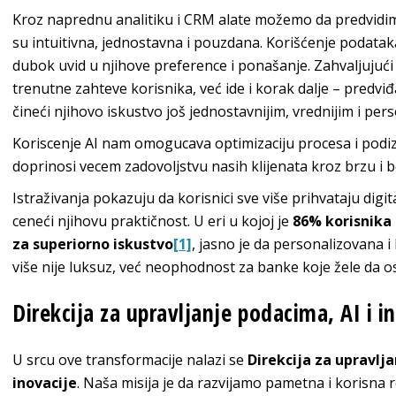
Kroz naprednu analitiku i CRM alate možemo da predvidimo
su intuitivna, jednostavna i pouzdana. Korišćenje podat
dubok uvid u njihove preference i ponašanje. Zahvaljuju
trenutne zahteve korisnika, već ide i korak dalje – predv
čineći njihovo iskustvo još jednostavnijim, vrednijim i per
Koriscenje AI nam omogucava optimizaciju procesa i podiza
doprinosi vecem zadovoljstvu nasih klijenata kroz brzu i b
Istraživanja pokazuju da korisnici sve više prihvataju di
ceneći njihovu praktičnost. U eri u kojoj je
86% korisnika 
za superiorno iskustvo
[1]
, jasno je da personalizovana 
više nije luksuz, već neophodnost za banke koje žele da 
Direkcija za upravljanje podacima, AI i 
U srcu ove transformacije nalazi se
Direkcija za upravlj
inovacije
. Naša misija je da razvijamo pametna i korisna