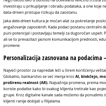
nego dvostruko u odnosu na očekivanu veličinu tržišta 201
investiraju u prikupljanje i obradu podataka, a one koje n
data-driven pristupa rizikuju da zaostanu.
Jaka
data-driven
kultura je moćan alat za pokretanje poslo
angažovanje zaposlenih. Kada podaci postanu centralni de
puni potencijal i postavljaju temelji za dugoročan uspeh. 
ali se to prevazilazi jasnom komunikacijom prednosti, edu
promene.
Personalizacija zasnovana na podacima 
Najveći prostor za napredak leži u širem korišćenju veštačk
Globalno, bankarstvo se već menja kroz
AI, blokčejn, m
proširenu realnost (AR).
Najvažnija promena, prema mom
koriste podatke kako bi svakog klijenta tretirale kao po
grupe. Kroz digitalne kanale sada možemo da ponudimo ist
klijenti ranije dobijali u filijalama.