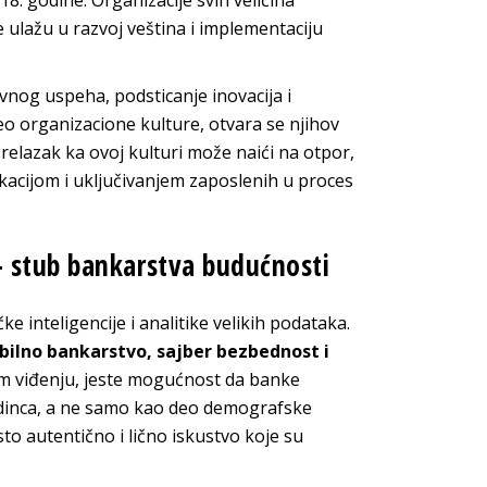
8. godine. Organizacije svih veličina
e ulažu u razvoj veština i implementaciju
vnog uspeha, podsticanje inovacija i
o organizacione kulture, otvara se njihov
Prelazak ka ovoj kulturi može naići na otpor,
kacijom i uključivanjem zaposlenih u proces
– stub bankarstva budućnosti
e inteligencije i analitike velikih podataka.
obilno bankarstvo, sajber bezbednost i
 viđenju, jeste mogućnost da banke
jedinca, a ne samo kao deo demografske
o autentično i lično iskustvo koje su