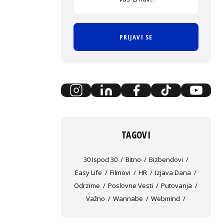
PRIJAVI SE
TAGOVI
30 Ispod 30
Bitno
Bizbendovi
Easy Life
Filmovi
HR
Izjava Dana
Odrzime
Poslovne Vesti
Putovanja
Važno
Wannabe
Webmind