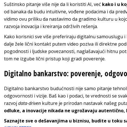
Suštinsko pitanje više nije da li koristiti AI, već
kako i u ko
od banaka da budu intuitivne, vođene podacima i da predv
vidimo ovu priliku da nastavimo da gradimo kulturu u koj
razvoja inovacija i kreiranja održivih rešenja.
Kako korisnici sve više preferiraju digitalnu samouslugu 
dalje žele lični kontakt putem video poziva ili direktne po
pogodnosti i ljudske povezanosti, naglašavajući hitnu potr
tom ne izgube lični pristup koji gradi poverenje.
Digitalno bankarstvo: poverenje, odgovor
Digitalno bankarstvo budućnosti nije samo pitanje tehnolo
odgovornosti i vizije. Baš kao i podaci, te vrednosti se 
razvoj
data-driven
kulture je prirodan nastavak našeg put
odluke, a inovacije nikada ne ugrožavaju autentično, 
Saznajte sve o dešavanjima u biznisu, budite u toku 