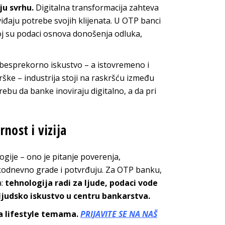
ju svrhu.
Digitalna transformacija zahteva
iđaju potrebe svojih klijenata. U OTP banci
oj su podaci osnova donošenja odluka,
i besprekorno iskustvo – a istovremeno i
drške – industrija stoji na raskršću između
ebu da banke inoviraju digitalno, a da pri
nost i vizija
gije – ono je pitanje poverenja,
svakodnevno grade i potvrđuju. Za OTP banku,
a:
tehnologija radi za ljude, podaci vode
ljudsko iskustvo u centru bankarstva.
sa lifestyle temama.
PRIJAVITE SE NA NAŠ