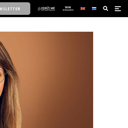
WSLETTER
E/SCHOOL
E/SCHOOL
A
A