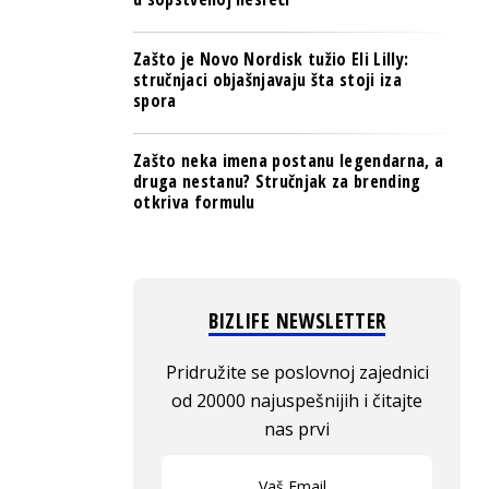
Zašto je Novo Nordisk tužio Eli Lilly:
stručnjaci objašnjavaju šta stoji iza
spora
Zašto neka imena postanu legendarna, a
druga nestanu? Stručnjak za brending
otkriva formulu
BIZLIFE NEWSLETTER
Pridružite se poslovnoj zajednici
od 20000 najuspešnijih i čitajte
nas prvi