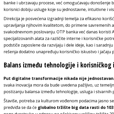
banke i ubrzavaju procese, već omogućavaju donošenje bolji
korisnici dobiju usluge koje su jednostavne, intuitivne i vi
Direkcija je posvećena izgradnji temelja za efikasno koriš
upravljanja njihovim kvalitetom, do primene savremenih ana
svakodnevnom poslovanju. OTP banka već danas koristi AI
specijalizovanih alata za različite interne i korisničke pot
podstiče zaposlene da razvijaju i dele ideje, kao i saradnj
rešenja dodatno unapređuju korisničko iskustvo i jačaju 
Balans između tehnologije i korisničkog 
Put digitalne transformacije nikada nije jednostavan
svaka inovacija mora da bude uvedena pažljivo, uz temeljnu 
postizanju balansa između tehnologije, usluga i stvarnih p
Štaviše, potreba za kulturom vođenom podacima jasno se o
predviđa se da će
globalno tržište big data rasti do 103