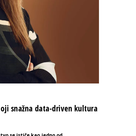
oji snažna data-driven kultura
tvo se ističe kao jedno od