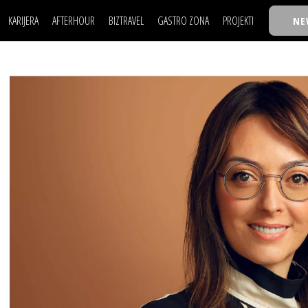
KARIJERA
AFTERHOUR
BIZTRAVEL
GASTRO ZONA
PROJEKTI
NE
POSAO
FILM I SCENA
NAJKOLEGA
LJUDI (HR)
KNJIGE
TASTY TALKS
POSAO
FILM I SCENA
NAJKOLEGA
JE
MOJ UGAO
AUTO SVET
30 ISPOD 30
LJUDI (HR)
KNJIGE
TASTY TALKS
USAVRŠAVANJE
STIL
BACK TO OFFIC
JE
MOJ UGAO
AUTO SVET
30 ISPOD 30
KNOW-HOW
WELLBEING
BIZBENDOVI
USAVRŠAVANJE
STIL
BACK TO OFFIC
BIZKOLEGIJUM
KNOW-HOW
WELLBEING
BIZBENDOVI
BMW BIZNIS LIG
BIZKOLEGIJUM
BIZLIFE WEEK
BMW BIZNIS LIG
IZJAVA GODINE
BIZLIFE WEEK
IZJAVA GODINE