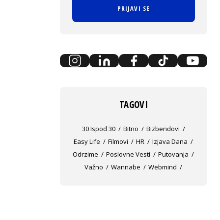
PRIJAVI SE
TAGOVI
30 Ispod 30
Bitno
Bizbendovi
Easy Life
Filmovi
HR
Izjava Dana
Odrzime
Poslovne Vesti
Putovanja
Važno
Wannabe
Webmind