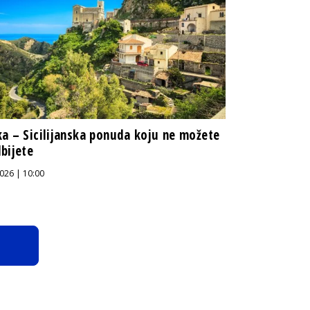
a – Sicilijanska ponuda koju ne možete
bijete
026 | 10:00