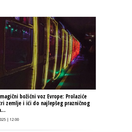
 magični božićni voz Evrope: Prolaziće
tri zemlje i ići do najlepšeg prazničnog
...
025 | 12:00