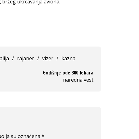
g bržeg ukrcavanja aviona.
talija
/
rajaner
/
vizer
/
kazna
Godišnje ode 300 lekara
naredna vest
olja su označena
*