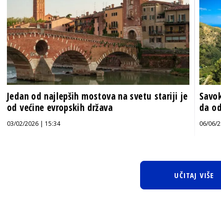
Jedan od najlepših mostova na svetu stariji je
Savok
od većine evropskih država
da od
03/02/2026 | 15:34
06/06/2
UČITAJ VIŠE