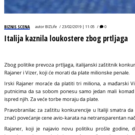
BIZNIS SCENA
autor
BIZLife
23/02/2019 | 11:05
0
Italija kaznila loukostere zbog prtljaga
Zbog politike prevoza prtljaga, italijanski zaštitnik konk
Rajaner i Vizer, koji će morati da plate milionske penale.
Irski Rajaner moraće da platiti tri miliona, a mađarski 
putnicima da sa sobom ponesu samo jedan mali komad prt
ispred njih. Za veće torbe moraju da plate.
Pravobranilac za zaštitu konkurencije u Italiji smatra da
znači povećanje cene avio-karata na netransparentan nač
Rajaner, koji je najavio novu politiku prošle godine,