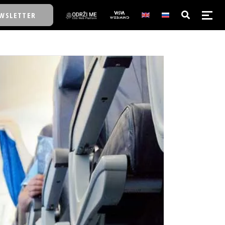
WSLETTER
E/SCHOOL
E/SCHOOL
A
A