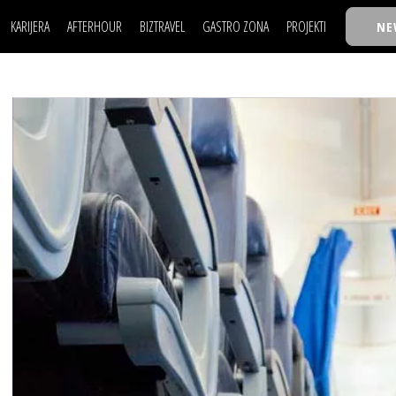
KARIJERA
AFTERHOUR
BIZTRAVEL
GASTRO ZONA
PROJEKTI
NE
POSAO
FILM I SCENA
NAJKOLEGA
LJUDI (HR)
KNJIGE
TASTY TALKS
POSAO
FILM I SCENA
NAJKOLEGA
JE
MOJ UGAO
AUTO SVET
30 ISPOD 30
LJUDI (HR)
KNJIGE
TASTY TALKS
USAVRŠAVANJE
STIL
BACK TO OFFIC
JE
MOJ UGAO
AUTO SVET
30 ISPOD 30
KNOW-HOW
WELLBEING
BIZBENDOVI
USAVRŠAVANJE
STIL
BACK TO OFFIC
BIZKOLEGIJUM
KNOW-HOW
WELLBEING
BIZBENDOVI
BMW BIZNIS LIG
BIZKOLEGIJUM
BIZLIFE WEEK
BMW BIZNIS LIG
IZJAVA GODINE
BIZLIFE WEEK
IZJAVA GODINE