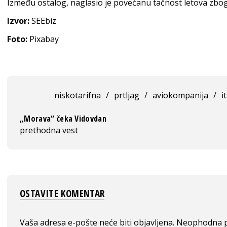
Između ostalog, naglasio je povećanu tačnost letova zbo
Izvor:
SEEbiz
Foto:
Pixabay
niskotarifna
/
prtljag
/
aviokompanija
/
i
„Morava“ čeka Vidovdan
prethodna vest
OSTAVITE KOMENTAR
Vaša adresa e-pošte neće biti objavljena.
Neophodna p