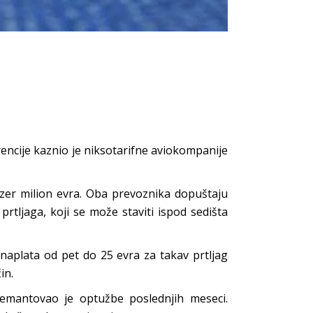
urencije kaznio je niksotarifne aviokompanije
Vizer milion evra. Oba prevoznika dopuštaju
ljaga, koji se može staviti ispod sedišta
 naplata od pet do 25 evra za takav prtljag
in.
 demantovao je optužbe poslednjih meseci.