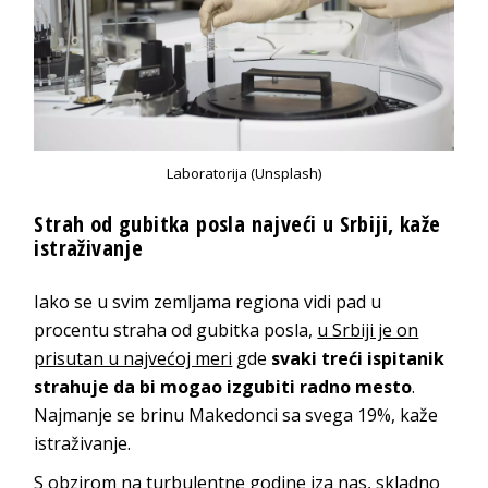
Laboratorija (Unsplash)
Strah od gubitka posla najveći u Srbiji, kaže
istraživanje
Iako se u svim zemljama regiona vidi pad u
procentu straha od gubitka posla,
u Srbiji je on
prisutan u najvećoj meri
gde
svaki treći ispitanik
strahuje da bi mogao izgubiti radno mesto
.
Najmanje se brinu Makedonci sa svega 19%, kaže
istraživanje.
S obzirom na turbulentne godine iza nas, skladno