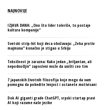
NAJNOVIJE
IZJAVA DANA: „Ono što lider toleriše, to postaje
kultura kompanije“
Svetski strip-hit koji deca obožavaju: „Zeka protiv
majmuna“ konačno je stigao u Srbiju
Toksičnost je zarazna: Kako jedan „briljantan, ali
nepodnošljiv“ zaposleni može da uništi ceo tim
7 japanskih životnih filozofija koje mogu da vam
pomognu da pobedite lenjost i ostanete motivisani
Dok AI giganti grade ChatGPT, srpski startap pravi
AI koji razume naše jezike