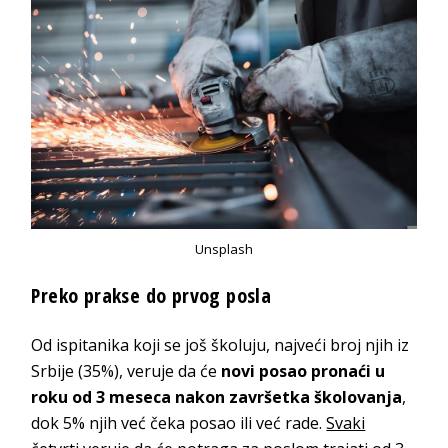
Unsplash
Preko prakse do prvog posla
Od ispitanika koji se još školuju, najveći broj njih iz
Srbije (35%), veruje da će
novi posao pronaći u
roku od 3 meseca nakon završetka školovanja
,
dok 5% njih već čeka posao ili već rade.
Svaki