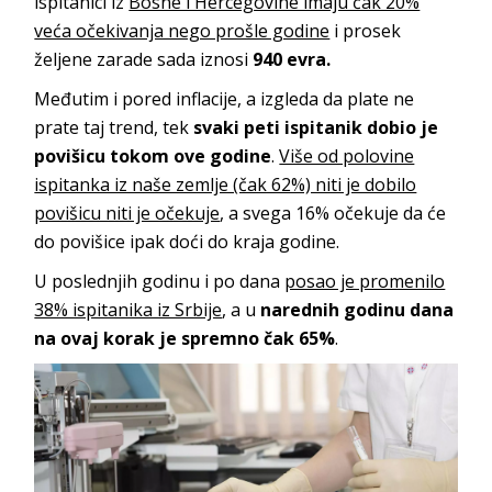
ispitanici iz
Bosne i Hercegovine imaju čak 20%
veća očekivanja nego prošle godine
i prosek
željene zarade sada iznosi
940 evra.
Međutim i pored inflacije, a izgleda da plate ne
prate taj trend, tek
svaki peti ispitanik dobio je
povišicu tokom ove godine
.
Više od polovine
ispitanka iz naše zemlje (čak 62%) niti je dobilo
povišicu niti je očekuje
, a svega 16% očekuje da će
do povišice ipak doći do kraja godine.
U poslednjih godinu i po dana
posao je promenilo
38% ispitanika iz Srbije
, a u
narednih godinu dana
na ovaj korak je spremno čak 65%
.