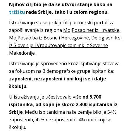
Njihov cilj bio je da se utvrdi stanje kako na
tržištu
rada Srbije, tako i u celom regionu.
Istraživanju su se priključili partnerski portali za
zapošljavanje iz regiona
MojPosao.net iz Hrvatske,
MojPosao.ba iz Bosne i Hercegovine, Deloglasnik.si
iz Slovenije i Vrabutovanje.com.mk iz Severne
Makedonije.
Istraživanje je sprovedeno kroz ispitivanje stavova
sa fokusom na 3 demografske grupe ispitanika:
zaposleni, nezaposleni i oni koji se i dalje
školuju
.
U istraživanju je učestvovalo više
od 5.700
ispitanika, od kojih je skoro 2.300 ispitanika iz
Srbije
. Među ispitanicima naše zemlje bilo je 54%
zaposlenih, 42% nezaposlenih i 4% onih koji se
školuju.