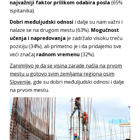
najvažniji faktor prilikom odabira posla
(65%
ispitanika).
Dobri međuljudski odnosi
i dalje su nam važni i
nalaze se na drugom mestu (63%).
Mogućnost
učenja i napredovanja
je zadržalo visoku treću
poziciju (34%), ali primetno je i da pridajemo sve
veći značaj
radnom vremenu
(32%).
Zanimljivo je da se visina zarade našla na prvom
mestu u gotovo svim zemljama regiona osim
Slovenije
, gde su dobri međuljudski odnosi i dalje
na prvom mestu.