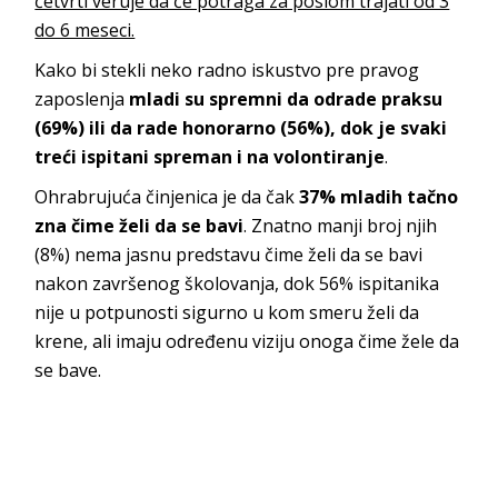
četvrti veruje da će potraga za poslom trajati od 3
do 6 meseci.
Kako bi stekli neko radno iskustvo pre pravog
zaposlenja
mladi su spremni da odrade praksu
(69%) ili da rade honorarno (56%), dok je svaki
treći ispitani spreman i na volontiranje
.
Ohrabrujuća činjenica je da čak
37% mladih tačno
zna čime želi da se bavi
. Znatno manji broj njih
(8%) nema jasnu predstavu čime želi da se bavi
nakon završenog školovanja, dok 56% ispitanika
nije u potpunosti sigurno u kom smeru želi da
krene, ali imaju određenu viziju onoga čime žele da
se bave.