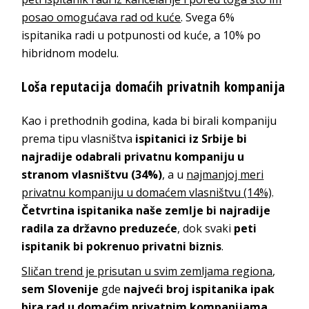
posao omogućava rad od kuće
. Svega 6%
ispitanika radi u potpunosti od kuće, a 10% po
hibridnom modelu.
Loša reputacija domaćih privatnih kompanija
Kao i prethodnih godina, kada bi birali kompaniju
prema tipu vlasništva
ispitanici iz Srbije bi
najradije odabrali privatnu kompaniju u
stranom vlasništvu (34%)
, a u
najmanjoj meri
privatnu kompaniju u domaćem vlasništvu (14%)
.
Četvrtina ispitanika naše zemlje bi najradije
radila za državno preduzeće
, dok svaki
peti
ispitanik bi pokrenuo privatni biznis
.
Sličan trend je prisutan u svim zemljama regiona
,
sem Slovenije
gde
najveći broj ispitanika ipak
bira rad u domaćim privatnim kompanijama
.