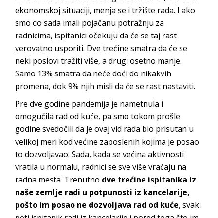
ekonomskoj situaciji, menja se i tržište rada. I ako
smo do sada imali pojačanu potražnju za
radnicima,
ispitanici očekuju da će se taj rast
verovatno usporiti
. Dve trećine smatra da će se
neki poslovi tražiti više, a drugi osetno manje.
Samo 13% smatra da neće doći do nikakvih
promena, dok 9% njih misli da će se rast nastaviti.
Pre dve godine pandemija je nametnula i
omogućila rad od kuće, pa smo tokom prošle
godine svedočili da je ovaj vid rada bio prisutan u
velikoj meri kod većine zaposlenih kojima je posao
to dozvoljavao. Sada, kada se većina aktivnosti
vratila u normalu, radnici se sve više vraćaju na
radna mesta. Trenutno
dve trećine ispitanika iz
naše zemlje radi u potpunosti iz kancelarije,
pošto im posao ne dozvoljava rad od kuće
, svaki
peti ispitanik radi iz kancelarije i pored toga što im