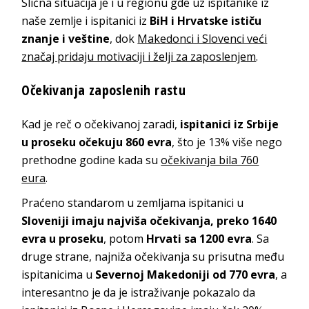
Slična situacija je i u regionu gde uz ispitanike iz
naše zemlje i ispitanici iz
BiH i Hrvatske ističu
znanje i veštine
, dok
Makedonci i Slovenci veći
značaj pridaju motivaciji i želji za zaposlenjem
.
Očekivanja zaposlenih rastu
Kad je reč o očekivanoj zaradi,
ispitanici iz Srbije
u proseku očekuju 860 evra
, što je 13% više nego
prethodne godine kada su
očekivanja bila 760
eura
.
Praćeno standarom u zemljama ispitanici u
Sloveniji imaju najviša očekivanja, preko 1640
evra u proseku
, potom
Hrvati sa 1200 evra
. Sa
druge strane, najniža očekivanja su prisutna među
ispitanicima u
Severnoj Makedoniji od 770 evra
, a
interesantno je da je istraživanje pokazalo da