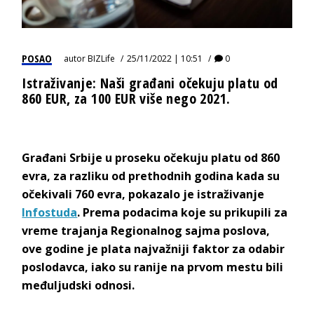
POSAO
autor
BIZLife
25/11/2022 | 10:51
0
Istraživanje: Naši građani očekuju platu od
860 EUR, za 100 EUR više nego 2021.
Građani Srbije u proseku očekuju platu od 860
evra, za razliku od prethodnih godina kada su
očekivali 760 evra, pokazalo je istraživanje
Infostuda
. Prema podacima koje su prikupili za
vreme trajanja Regionalnog sajma poslova,
ove godine je plata najvažniji faktor za odabir
poslodavca, iako su ranije na prvom mestu bili
međuljudski odnosi.