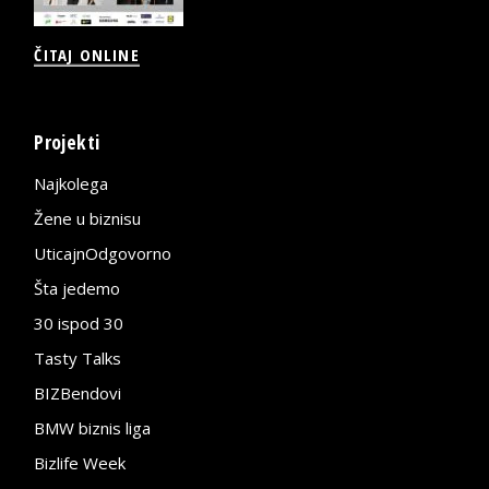
ČITAJ ONLINE
Projekti
Najkolega
Žene u biznisu
UticajnOdgovorno
Šta jedemo
30 ispod 30
Tasty Talks
BIZBendovi
BMW biznis liga
Bizlife Week