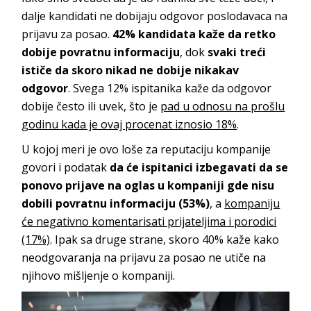
dalje kandidati ne dobijaju odgovor poslodavaca na
prijavu za posao.
42% kandidata kaže da retko
dobije povratnu informaciju
, dok
svaki treći
ističe da skoro nikad ne dobije nikakav
odgovor
. Svega 12% ispitanika kaže da odgovor
dobije često ili uvek, što je
pad u odnosu na prošlu
godinu kada je ovaj procenat iznosio 18%
.
U kojoj meri je ovo loše za reputaciju kompanije
govori i podatak
da će
ispitanici izbegavati da se
ponovo prijave na oglas u kompaniji gde nisu
dobili povratnu informaciju (53%)
, a
kompaniju
će negativno komentarisati prijateljima i porodici
(17%)
. Ipak sa druge strane, skoro 40% kaže kako
neodgovaranja na prijavu za posao ne utiče na
njihovo mišljenje o kompaniji.