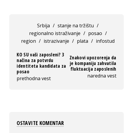
Srbija
/
stanje na tržištu
/
regionalno istraživanje
/
posao
/
region
/
istrazivanje
/
plata
/
infostud
KO SU vaši zaposleni? 3
Znakovi upozorenja da
načina za potvrdu
je kompaniju zahvatila
identiteta kandidata za
fluktuacija zaposlenih
posao
naredna vest
prethodna vest
OSTAVITE KOMENTAR