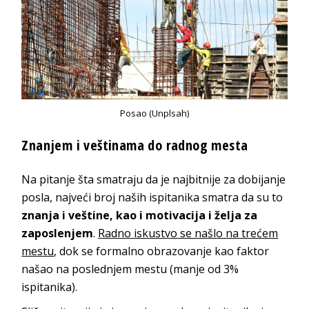
Posao (Unplsah)
Znanjem i veštinama do radnog mesta
Na pitanje šta smatraju da je najbitnije za dobijanje
posla, najveći broj naših ispitanika smatra da su to
znanja i veštine, kao i motivacija i želja za
zaposlenjem
.
Radno iskustvo se našlo na trećem
mestu
, dok se formalno obrazovanje kao faktor
našao na poslednjem mestu (manje od 3%
ispitanika).