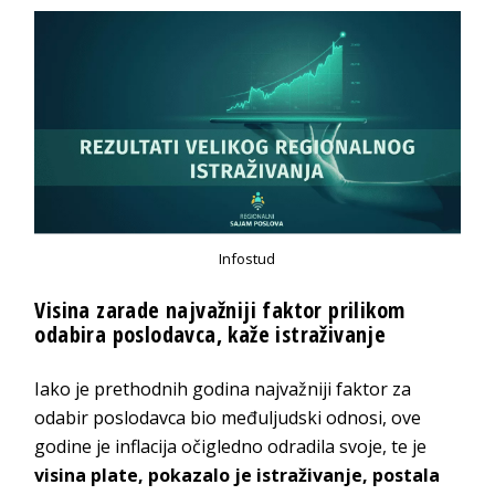
Infostud
Visina zarade najvažniji faktor prilikom
odabira poslodavca, kaže istraživanje
Iako je prethodnih godina najvažniji faktor za
odabir poslodavca bio međuljudski odnosi, ove
godine je inflacija očigledno odradila svoje, te je
visina plate, pokazalo je istraživanje, postala