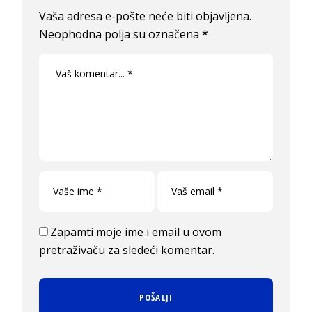
Vaša adresa e-pošte neće biti objavljena.
Neophodna polja su označena
*
Zapamti moje ime i email u ovom
pretraživaču za sledeći komentar.