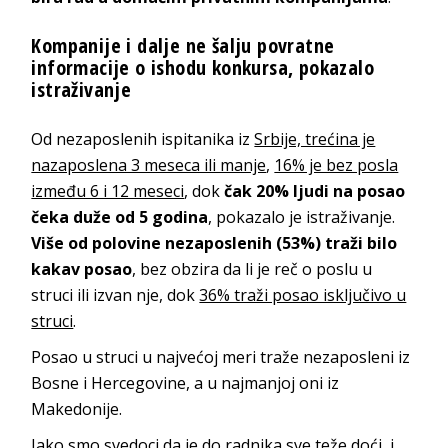
Kompanije i dalje ne šalju povratne
informacije o ishodu konkursa, pokazalo
istraživanje
Od nezaposlenih ispitanika iz
Srbije, trećina je
nazaposlena 3 meseca ili manje
,
16% je bez posla
između 6 i 12 meseci
, dok
čak 20% ljudi na posao
čeka duže od 5 godina
, pokazalo je istraživanje.
Više od polovine nezaposlenih (53%) traži bilo
kakav posao
, bez obzira da li je reč o poslu u
struci ili izvan nje, dok
36% traži posao isključivo u
struci
.
Posao u struci u najvećoj meri traže nezaposleni iz
Bosne i Hercegovine, a u najmanjoj oni iz
Makedonije.
Iako smo svedoci da je do radnika sve teže doći, i