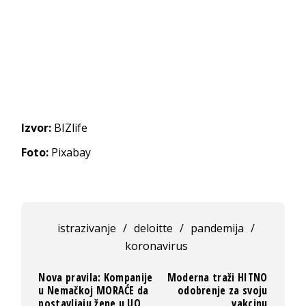
Izvor:
BIZlife
Foto:
Pixabay
istrazivanje
/
deloitte
/
pandemija
/
koronavirus
Nova pravila: Kompanije
Moderna traži HITNO
u Nemačkoj MORAĆE da
odobrenje za svoju
postavljaju žene u UO
vakcinu