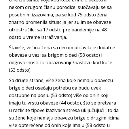
nekom drugom članu porodice, suočavaju se sa
posebnim izazovima, pa se kod 75 odsto žena
znatno promenila situacija jer su im se obaveze
utrostručile, sa 17 odsto pre pandemije na 48
odsto u vreme istraživanja.
Štaviše, većina žena sa decom prijavila je dodatne
obaveze u vezi sa brigom o deci (58 odsto) i
odgovornosti za obrazovanje/nastavu kod kuće
(53 odsto).
Sa druge strane, više žena koje nemaju obavezu
brige o deci osećaju potrebu da budu uvek
dostupne na poslu (53 odsto) više od onih koji
imaju tu vrstu obaveze (44 odsto), što se pretvara
u različite tipove izazivača stresa uključujući i to da
su žene koje nemaju obavezu brige o drugim licima
više opterećene od onih koje imaju (58 odsto u