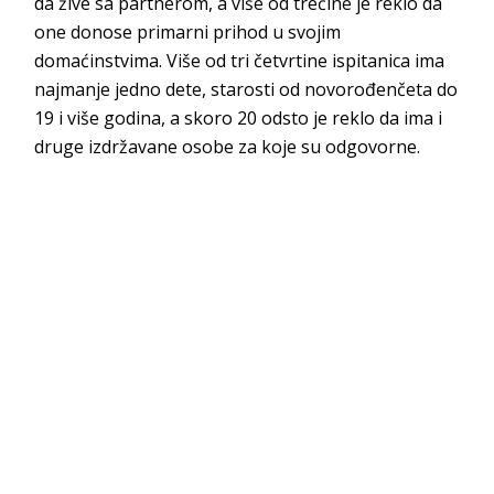
da žive sa partnerom, a više od trećine je reklo da
one donose primarni prihod u svojim
domaćinstvima. Više od tri četvrtine ispitanica ima
najmanje jedno dete, starosti od novorođenčeta do
19 i više godina, a skoro 20 odsto je reklo da ima i
druge izdržavane osobe za koje su odgovorne.