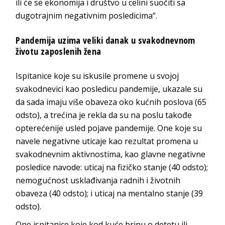
ili će se ekonomija i društvo u celini suočiti sa
dugotrajnim negativnim posledicima“.
Pandemija uzima veliki danak u svakodnevnom
životu zaposlenih žena
Ispitanice koje su iskusile promene u svojoj
svakodnevici kao posledicu pandemije, ukazale su
da sada imaju više obaveza oko kućnih poslova (65
odsto), a trećina je rekla da su na poslu takođe
opterećenije usled pojave pandemije. One koje su
navele negativne uticaje kao rezultat promena u
svakodnevnim aktivnostima, kao glavne negativne
posledice navode: uticaj na fizičko stanje (40 odsto);
nemogućnost usklađivanja radnih i životnih
obaveza (40 odsto); i uticaj na mentalno stanje (39
odsto).
One ispitanice koje kod kuće brinu o detetu ili