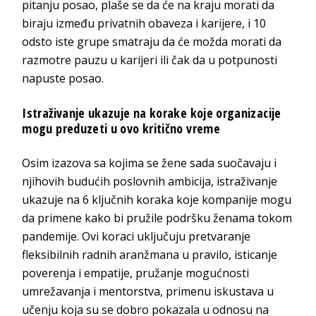
pitanju posao, plaše se da će na kraju morati da
biraju između privatnih obaveza i karijere, i 10
odsto iste grupe smatraju da će možda morati da
razmotre pauzu u karijeri ili čak da u potpunosti
napuste posao.
Istraživanje ukazuje na korake koje organizacije
mogu preduzeti u ovo kritično vreme
Osim izazova sa kojima se žene sada suočavaju i
njihovih budućih poslovnih ambicija, istraživanje
ukazuje na 6 ključnih koraka koje kompanije mogu
da primene kako bi pružile podršku ženama tokom
pandemije. Ovi koraci uključuju pretvaranje
fleksibilnih radnih aranžmana u pravilo, isticanje
poverenja i empatije, pružanje mogućnosti
umrežavanja i mentorstva, primenu iskustava u
učenju koja su se dobro pokazala u odnosu na