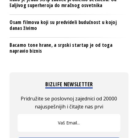
šaljivog superheroja do mračnog osvetnika
Osam filmova koji su predvideli budućnost u kojoj
danas živimo
Bacamo tone hrane, a srpski startap je od toga
napravio biznis
BIZLIFE NEWSLETTER
Pridružite se poslovnoj zajednici od 20000
najuspešnijih i čitajte nas prvi