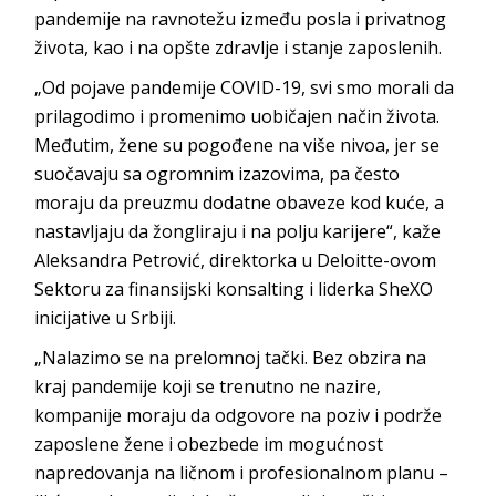
pandemije na ravnotežu između posla i privatnog
života, kao i na opšte zdravlje i stanje zaposlenih.
„Od pojave pandemije COVID-19, svi smo morali da
prilagodimo i promenimo uobičajen način života.
Međutim, žene su pogođene na više nivoa, jer se
suočavaju sa ogromnim izazovima, pa često
moraju da preuzmu dodatne obaveze kod kuće, a
nastavljaju da žongliraju i na polju karijere“, kaže
Aleksandra Petrović, direktorka u Deloitte-ovom
Sektoru za finansijski konsalting i liderka SheXO
inicijative u Srbiji.
„Nalazimo se na prelomnoj tački. Bez obzira na
kraj pandemije koji se trenutno ne nazire,
kompanije moraju da odgovore na poziv i podrže
zaposlene žene i obezbede im mogućnost
napredovanja na ličnom i profesionalnom planu –