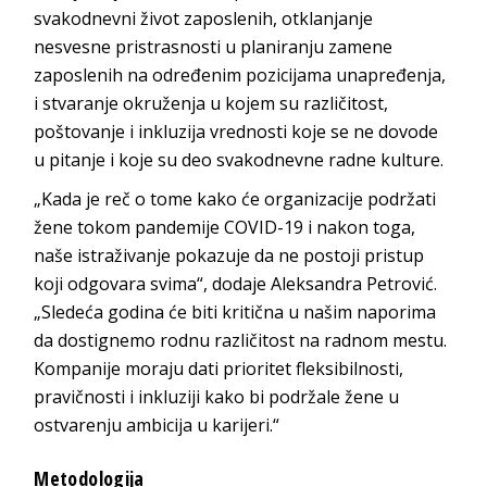
svakodnevni život zaposlenih, otklanjanje
nesvesne pristrasnosti u planiranju zamene
zaposlenih na određenim pozicijama unapređenja,
i stvaranje okruženja u kojem su različitost,
poštovanje i inkluzija vrednosti koje se ne dovode
u pitanje i koje su deo svakodnevne radne kulture.
„Kada je reč o tome kako će organizacije podržati
žene tokom pandemije COVID-19 i nakon toga,
naše istraživanje pokazuje da ne postoji pristup
koji odgovara svima“, dodaje Aleksandra Petrović.
„Sledeća godina će biti kritična u našim naporima
da dostignemo rodnu različitost na radnom mestu.
Kompanije moraju dati prioritet fleksibilnosti,
pravičnosti i inkluziji kako bi podržale žene u
ostvarenju ambicija u karijeri.“
Metodologija