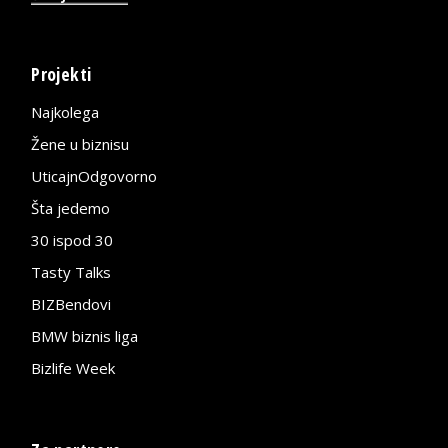
Projekti
Najkolega
Žene u biznisu
UticajnOdgovorno
Šta jedemo
30 ispod 30
Tasty Talks
BIZBendovi
BMW biznis liga
Bizlife Week