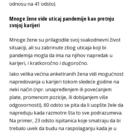
odnosu na 41 odsto).
Mnoge žene vide uticaj pandemije kao pretnju
svojoj karijeri
Mnoge žene su prilagodile svoj svakodnevni život
situaciji, ali su zabrinute zbog uticaja koji bi
pandemija mogla da ima na njihov napredak u
karijeri, i kratkoročno i dugoročno.
Iako velika većina anketiranih žena vidi mogućnost
napredovanja u karijeri tokom sledeće godine na
neki način (npr. unapređenjem ili povećanjem
plate, promenom pozicije, ili dobijanjem više
odgovornosti), 60 odsto se pita da li uopšte žele da
napreduju kada razmotre šta to sve podrazumeva.
Na primer, 23 odsto ispitanica koje smatraju da bi
trebalo uvek da budu na raspolaganju kada je u