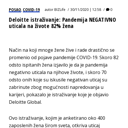
POSAO
COVID-19
autor
BIZLife
30/11/2020 | 12:58
0
,
Deloitte istraživanje: Pandemija NEGATIVNO
uticala na živote 82% žena
Način na koji mnoge žene žive i rade drastično se
promenio od pojave pandemije COVID-19. Skoro 82
odsto ispitanih žena izjavilo je da je pandemija
negativno uticala na njihove živote, i skoro 70
odsto onih koje su iskusile negativan uticaj su
zabrinute zbog mogućnosti napredovanja u
karijeri, pokazalo je istraživanje koje je objavio
Deloitte Global.
Ovo istraživanje, kojim je anketirano oko 400
zaposlenih žena širom sveta, otkriva uticaj