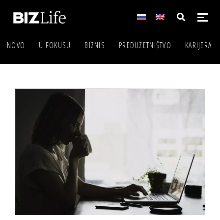
NOVO
U FOKUSU
BIZNIS
PREDUZETNIŠTVO
KARIJERA