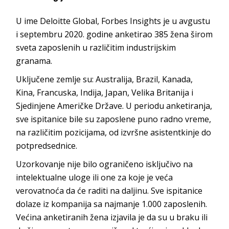
U ime Deloitte Global, Forbes Insights je u avgustu
i septembru 2020. godine anketirao 385 žena širom
sveta zaposlenih u različitim industrijskim
granama.
Uključene zemlje su: Australija, Brazil, Kanada,
Kina, Francuska, Indija, Japan, Velika Britanija i
Sjedinjene Američke Države. U periodu anketiranja,
sve ispitanice bile su zaposlene puno radno vreme,
na različitim pozicijama, od izvršne asistentkinje do
potpredsednice.
Uzorkovanje nije bilo ograničeno isključivo na
intelektualne uloge ili one za koje je veća
verovatnoća da će raditi na daljinu. Sve ispitanice
dolaze iz kompanija sa najmanje 1.000 zaposlenih.
Većina anketiranih žena izjavila je da su u braku ili