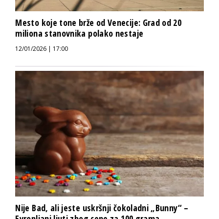
Mesto koje tone brže od Venecije: Grad od 20
miliona stanovnika polako nestaje
12/01/2026 | 17:00
Nije Bad, ali jeste uskršnji čokoladni „Bunny“ –
Evropljani ljuti zbog cene za 100 grama...