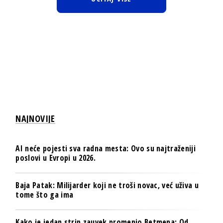
NAJNOVIJE
AI neće pojesti sva radna mesta: Ovo su najtraženiji
poslovi u Evropi u 2026.
Baja Patak: Milijarder koji ne troši novac, već uživa u
tome što ga ima
Kako je jedan strip zauvek promenio Betmena: Od