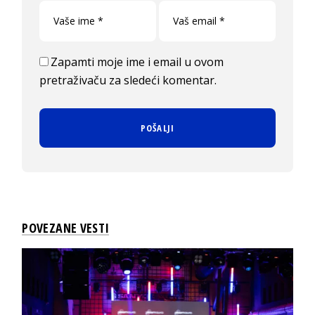
Zapamti moje ime i email u ovom
pretraživaču za sledeći komentar.
POVEZANE VESTI