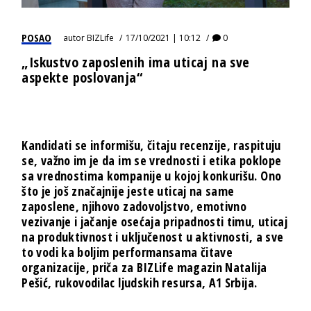
POSAO
autor
BIZLife
17/10/2021 | 10:12
0
„Iskustvo zaposlenih ima uticaj na sve
aspekte poslovanja“
Kandidati se informišu, čitaju recenzije, raspituju
se, važno im je da im se vrednosti i etika poklope
sa vrednostima kompanije u kojoj konkurišu. Ono
što je još značajnije jeste uticaj na same
zaposlene, njihovo zadovoljstvo, emotivno
vezivanje i jačanje osećaja pripadnosti timu, uticaj
na produktivnost i uključenost u aktivnosti, a sve
to vodi ka boljim performansama čitave
organizacije, priča za BIZLife magazin Natalija
Pešić, rukovodilac ljudskih resursa, A1 Srbija.