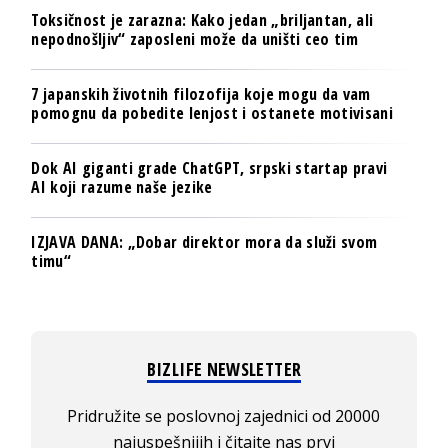
Toksičnost je zarazna: Kako jedan „briljantan, ali
nepodnošljiv“ zaposleni može da uništi ceo tim
7 japanskih životnih filozofija koje mogu da vam
pomognu da pobedite lenjost i ostanete motivisani
Dok AI giganti grade ChatGPT, srpski startap pravi
AI koji razume naše jezike
IZJAVA DANA: „Dobar direktor mora da služi svom
timu“
BIZLIFE NEWSLETTER
Pridružite se poslovnoj zajednici od 20000
najuspešnijih i čitajte nas prvi