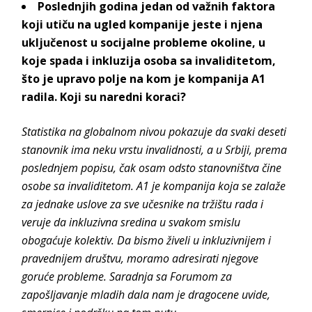
Poslednjih godina jedan od važnih faktora
koji utiču na ugled kompanije jeste i njena
uključenost u socijalne probleme okoline, u
koje spada i inkluzija osoba sa invaliditetom,
što je upravo polje na kom je kompanija A1
radila. Koji su naredni koraci?
Statistika na globalnom nivou pokazuje da svaki deseti
stanovnik ima neku vrstu invalidnosti, a u Srbiji, prema
poslednjem popisu, čak osam odsto stanovništva čine
osobe sa invaliditetom. A1 je kompanija koja se zalaže
za jednake uslove za sve učesnike na tržištu rada i
veruje da inkluzivna sredina u svakom smislu
obogaćuje kolektiv. Da bismo živeli u inkluzivnijem i
pravednijem društvu, moramo adresirati njegove
goruće probleme. Saradnja sa Forumom za
zapošljavanje mladih dala nam je dragocene uvide,