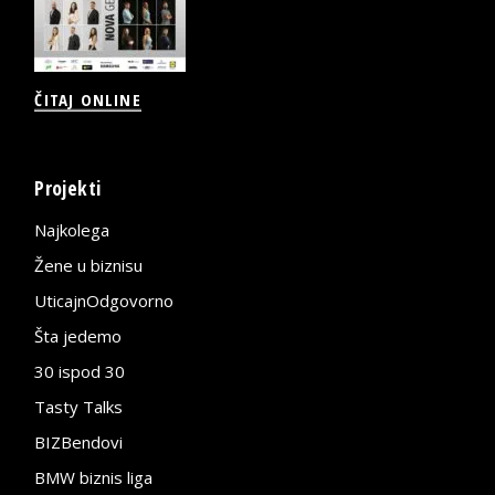
ČITAJ ONLINE
Projekti
Najkolega
Žene u biznisu
UticajnOdgovorno
Šta jedemo
30 ispod 30
Tasty Talks
BIZBendovi
BMW biznis liga