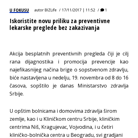
U FOKUSU
autor
BIZLife
17/11/2017 | 11:52
1
Iskoristite novu priliku za preventivne
lekarske preglede bez zakazivanja
Akcija besplatnih preventivnih pregleda čiji je cilj
rana dijagnostika i promocija prevencije kao
najefikasnijeg načina brige o sopstvenom zdravlju,
biće nastavljena u nedelju, 19. novembra od 8 do 16
časova, sopštilo je danas Ministarstvo zdravlja
Srbije.
U opštim bolnicama i domovima zdravlja širom
zemlje, kao i u Kliničkom centru Srbije, kliničkim
centrima Niš, Kragujevac, Vojvodina, i u četiri
kliničko-bolnička centra u Beogradu, svi gradjani