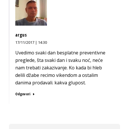
argus
17/11/2017 | 14:30
Uvedimo svaki dan besplatne preventivne
preglede, šta svaki dan i svaku noć, neće
nam trebati zakazivanje. Ko kada bi hleb
delili džabe recimo vikendom a ostalim
danima prodavali. kakva glupost.
Odgovori