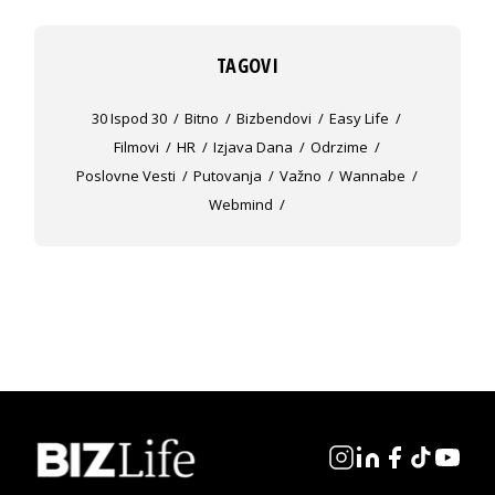
TAGOVI
30 Ispod 30
Bitno
Bizbendovi
Easy Life
Filmovi
HR
Izjava Dana
Odrzime
Poslovne Vesti
Putovanja
Važno
Wannabe
Webmind