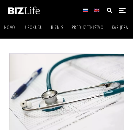
NOVO
U FOKUSU
BIZNIS
PREDUZETNIŠTVO
KARIJERA