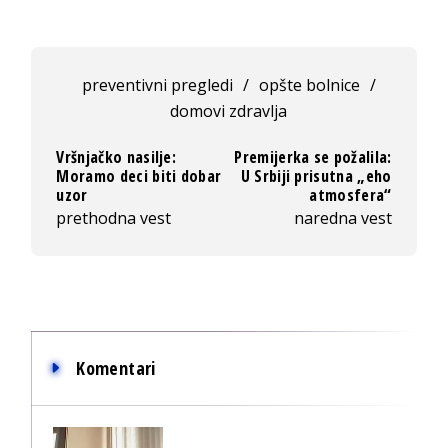
preventivni pregledi
/
opšte bolnice
/
domovi zdravlja
Vršnjačko nasilje:
Premijerka se požalila:
Moramo deci biti dobar
U Srbiji prisutna „eho
uzor
atmosfera“
prethodna vest
naredna vest
Komentari