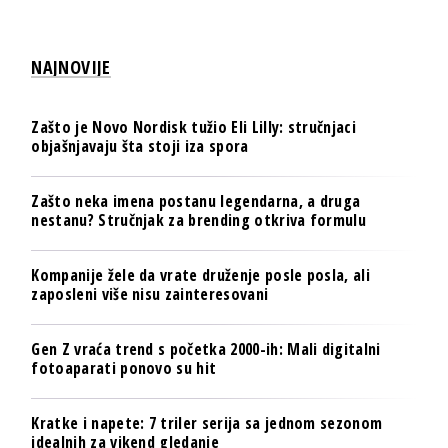
NAJNOVIJE
Zašto je Novo Nordisk tužio Eli Lilly: stručnjaci
objašnjavaju šta stoji iza spora
Zašto neka imena postanu legendarna, a druga
nestanu? Stručnjak za brending otkriva formulu
Kompanije žele da vrate druženje posle posla, ali
zaposleni više nisu zainteresovani
Gen Z vraća trend s početka 2000-ih: Mali digitalni
fotoaparati ponovo su hit
Kratke i napete: 7 triler serija sa jednom sezonom
idealnih za vikend gledanje