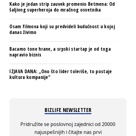
Kako je jedan strip zauvek promenio Betmena: Od
šaljivog superheroja do mračnog osvetnika
Osam filmova koji su predvideli budućnost u kojoj
danas živimo
Bacamo tone hrane, a srpski startap je od toga
napravio biznis
IZJAVA DANA: „Ono što lider toleriše, to postaje
kultura kompanije“
BIZLIFE NEWSLETTER
Pridružite se poslovnoj zajednici od 20000
najuspešnijih i čitajte nas prvi