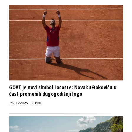
GOAT je novi simbol Lacoste: Novaku Đokoviću u
čast promenili dugogodišnji logo
25/08/2025 | 13:00