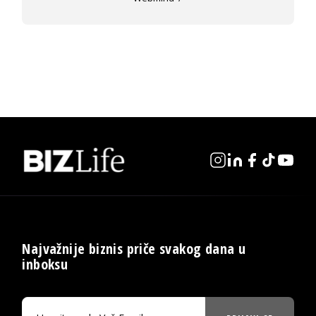
Najvažnije biznis priče svakog dana u
inboksu