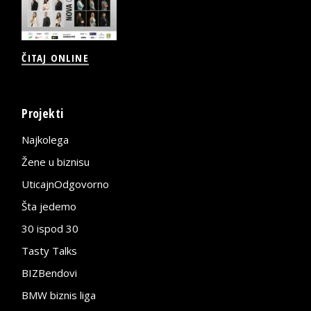
ČITAJ ONLINE
Projekti
Najkolega
Žene u biznisu
UticajnOdgovorno
Šta jedemo
30 ispod 30
Tasty Talks
BIZBendovi
BMW biznis liga