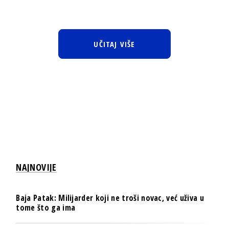
UČITAJ VIŠE
NAJNOVIJE
Baja Patak: Milijarder koji ne troši novac, već uživa u
tome što ga ima