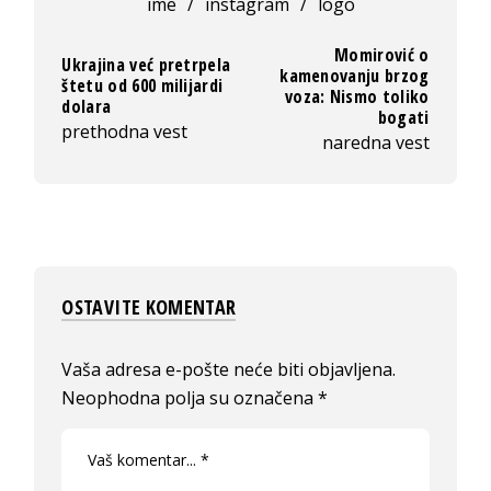
ime
/
instagram
/
logo
Momirović o
Ukrajina već pretrpela
kamenovanju brzog
štetu od 600 milijardi
voza: Nismo toliko
dolara
bogati
prethodna vest
naredna vest
OSTAVITE KOMENTAR
Vaša adresa e-pošte neće biti objavljena.
Neophodna polja su označena
*