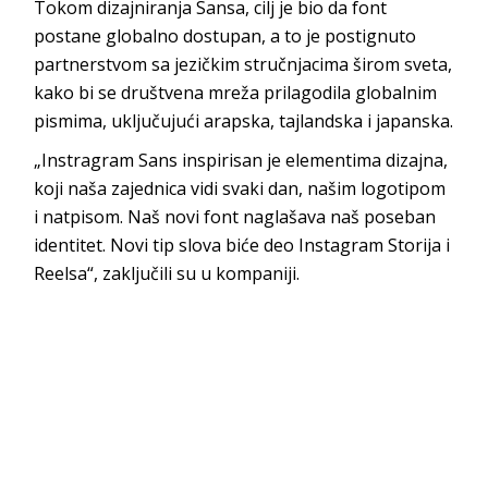
Tokom dizajniranja Sansa, cilj je bio da font
postane globalno dostupan, a to je postignuto
partnerstvom sa jezičkim stručnjacima širom sveta,
kako bi se društvena mreža prilagodila globalnim
pismima, uključujući arapska, tajlandska i japanska.
„Instragram Sans inspirisan je elementima dizajna,
koji naša zajednica vidi svaki dan, našim logotipom
i natpisom. Naš novi font naglašava naš poseban
identitet. Novi tip slova biće deo Instagram Storija i
Reelsa“, zaključili su u kompaniji.