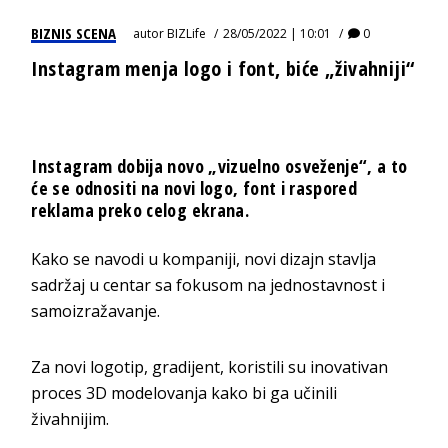
BIZNIS SCENA
autor
BIZLife
28/05/2022 | 10:01
0
Instagram menja logo i font, biće „živahniji“
Instagram dobija novo „vizuelno osveženje“, a to
će se odnositi na novi logo, font i raspored
reklama preko celog ekrana.
Kako se navodi u kompaniji, novi dizajn stavlja
sadržaj u centar sa fokusom na jednostavnost i
samoizražavanje.
Za novi logotip, gradijent, koristili su inovativan
proces 3D modelovanja kako bi ga učinili
živahnijim.