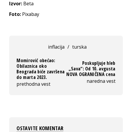
Izvor:
Beta
Foto:
Pixabay
inflacija
/
turska
Momirović obećao:
Poskupljuje hleb
Obilaznica oko
„Sava“: Od 10. avgusta
Beograda biće završena
NOVA OGRANIČENA cena
do marta 2023.
naredna vest
prethodna vest
OSTAVITE KOMENTAR