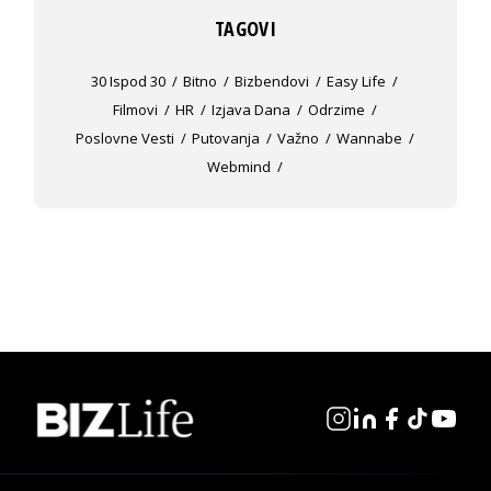
TAGOVI
30 Ispod 30
Bitno
Bizbendovi
Easy Life
Filmovi
HR
Izjava Dana
Odrzime
Poslovne Vesti
Putovanja
Važno
Wannabe
Webmind