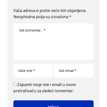
Vaša adresa e-pošte neće biti objavljena.
Neophodna polja su označena
*
Zapamti moje ime i email u ovom
pretraživaču za sledeći komentar.