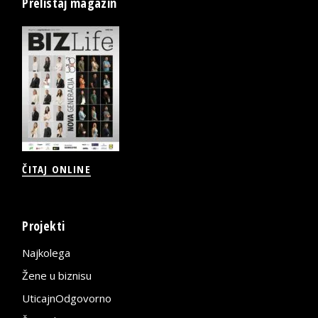
Prelistaj magazin
ČITAJ ONLINE
Projekti
Najkolega
Žene u biznisu
UticajnOdgovorno