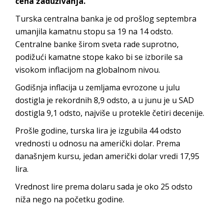
cena zaduživanja.
Turska centralna banka je od prošlog septembra
umanjila kamatnu stopu sa 19 na 14 odsto.
Centralne banke širom sveta rade suprotno,
podižući kamatne stope kako bi se izborile sa
visokom inflacijom na globalnom nivou.
Godišnja inflacija u zemljama evrozone u julu
dostigla je rekordnih 8,9 odsto, a u junu je u SAD
dostigla 9,1 odsto, najviše u protekle četiri decenije.
Prošle godine, turska lira je izgubila 44 odsto
vrednosti u odnosu na američki dolar. Prema
današnjem kursu, jedan američki dolar vredi 17,95
lira.
Vrednost lire prema dolaru sada je oko 25 odsto
niža nego na početku godine.