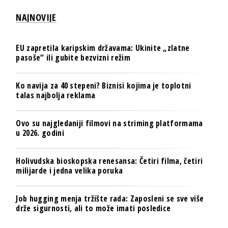
NAJNOVIJE
EU zapretila karipskim državama: Ukinite „zlatne
pasoše“ ili gubite bezvizni režim
Ko navija za 40 stepeni? Biznisi kojima je toplotni
talas najbolja reklama
Ovo su najgledaniji filmovi na striming platformama
u 2026. godini
Holivudska bioskopska renesansa: Četiri filma, četiri
milijarde i jedna velika poruka
Job hugging menja tržište rada: Zaposleni se sve više
drže sigurnosti, ali to može imati posledice