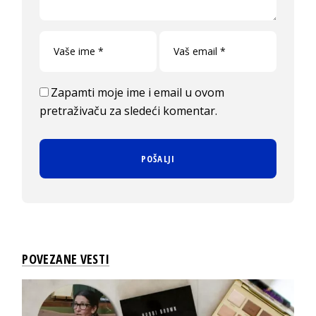
Zapamti moje ime i email u ovom
pretraživaču za sledeći komentar.
POVEZANE VESTI