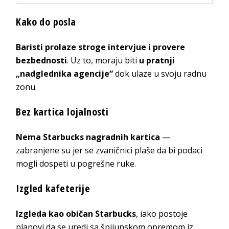
Kako do posla
Baristi prolaze stroge intervjue i provere
bezbednosti
. Uz to, moraju biti
u pratnji
„nadglednika agencije“
dok ulaze u svoju radnu
zonu.
Bez kartica lojalnosti
Nema Starbucks nagradnih kartica
—
zabranjene su jer se zvaničnici plaše da bi podaci
mogli dospeti u pogrešne ruke.
Izgled kafeterije
Izgleda kao običan Starbucks
, iako postoje
planovi da se uredi sa špijunskom opremom iz