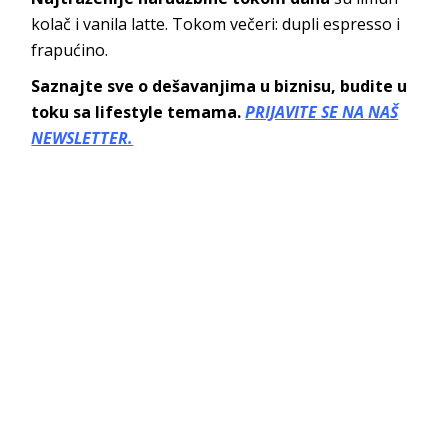
kolač i vanila latte. Tokom večeri: dupli espresso i
frapućino.
Saznajte sve o dešavanjima u biznisu, budite u
toku sa lifestyle temama.
PRIJAVITE SE NA NAŠ
NEWSLETTER.