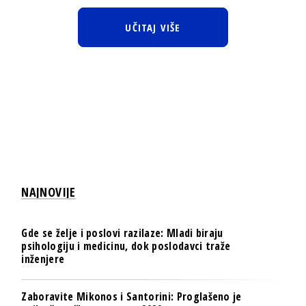
UČITAJ VIŠE
NAJNOVIJE
Gde se želje i poslovi razilaze: Mladi biraju
psihologiju i medicinu, dok poslodavci traže
inženjere
Zaboravite Mikonos i Santorini: Proglašeno je