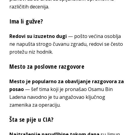
različitih decenija.
Ima li gužve?
Redovi su izuzetno dugi
— pošto većina osoblja
ne napušta strogo čuvanu zgradu, redovi se često
protežu niz hodnik.
Mesto za poslovne razgovore
Mesto je popularno za obavljanje razgovora za
posao
— šef tima koji je pronašao Osamu Bin
Ladena navodno je tu angažovao ključnog
zamenika za operaciju.
Šta se pije u CIA?
Najtraženije narudžbine tokom dana
su limun