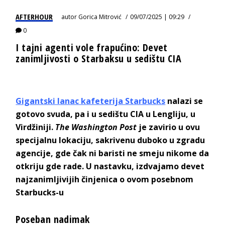
AFTERHOUR
autor
Gorica Mitrović
09/07/2025 | 09:29
0
I tajni agenti vole frapućino: Devet
zanimljivosti o Starbaksu u sedištu CIA
Gigantski lanac kafeterija Starbucks
nalazi se
gotovo svuda, pa i u sedištu CIA u Lengliju, u
Virdžiniji.
The Washington Post
je zavirio u ovu
specijalnu lokaciju, sakrivenu duboko u zgradu
agencije, gde čak ni baristi ne smeju nikome da
otkriju gde rade. U nastavku, izdvajamo devet
najzanimljivijih činjenica o ovom posebnom
Starbucks-u
Poseban nadimak