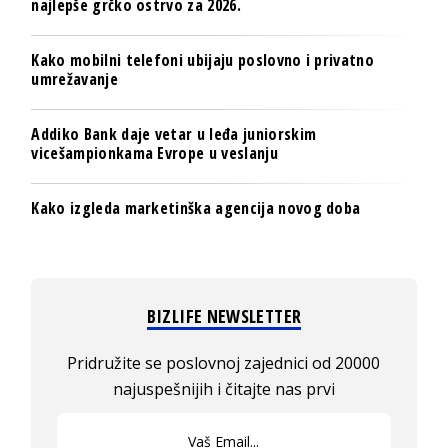
najlepše grčko ostrvo za 2026.
Kako mobilni telefoni ubijaju poslovno i privatno
umrežavanje
Addiko Bank daje vetar u leđa juniorskim
vicešampionkama Evrope u veslanju
Kako izgleda marketinška agencija novog doba
BIZLIFE NEWSLETTER
Pridružite se poslovnoj zajednici od 20000
najuspešnijih i čitajte nas prvi