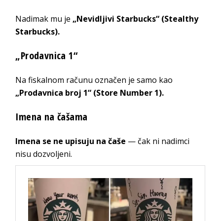
Nadimak mu je
„Nevidljivi Starbucks“ (Stealthy
Starbucks).
„Prodavnica 1“
Na fiskalnom računu označen je samo kao
„Prodavnica broj 1“ (Store Number 1).
Imena na čašama
Imena se ne upisuju na čaše
— čak ni nadimci
nisu dozvoljeni.