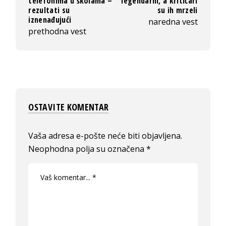
telefonima u školama –
legendarni, a kritičari
rezultati su
su ih mrzeli
iznenađujući
naredna vest
prethodna vest
OSTAVITE KOMENTAR
Vaša adresa e-pošte neće biti objavljena.
Neophodna polja su označena
*