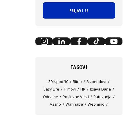
PRIJAVI SE
TAGOVI
30 Ispod 30
Bitno
Bizbendovi
Easy Life
Filmovi
HR
Izjava Dana
Odrzime
Poslovne Vesti
Putovanja
Važno
Wannabe
Webmind