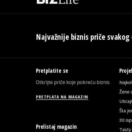
Najvažnije biznis priče svakog
Pretplatite se
Proje
Otkrijte priče koje pokreću biznis
Najko
Žene u
PRETPLATA NA MAGAZIN
Utica
Šta j
30 is
Prelistaj magazin
Tasty