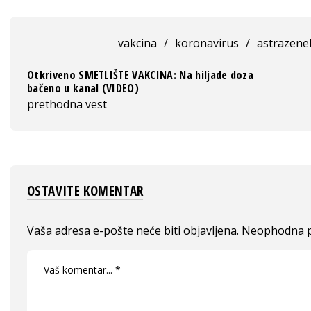
vakcina
/
koronavirus
/
astrazene
Otkriveno SMETLIŠTE VAKCINA: Na hiljade doza
bačeno u kanal (VIDEO)
prethodna vest
OSTAVITE KOMENTAR
Vaša adresa e-pošte neće biti objavljena.
Neophodna p