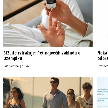
BIZLife istražuje: Pet najvećih zabluda o
Neka 
Ozempiku
odbr
04/05/2026 | 13:47
12/02/2