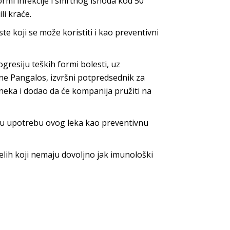
ormi infekcije i smrtnog ishoda kod 50
i kraće.
ste koji se može koristiti i kao preventivni
gresiju teških formi bolesti, uz
ene Pangalos, izvršni potpredsednik za
eneka i dodao da će kompanija pružiti na
itnu upotrebu ovog leka kao preventivnu
elih koji nemaju dovoljno jak imunološki