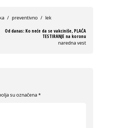
ka
/
preventivno
/
lek
Od danas: Ko neće da se vakciniše, PLAĆA
TESTIRANJE na koronu
naredna vest
olja su označena
*