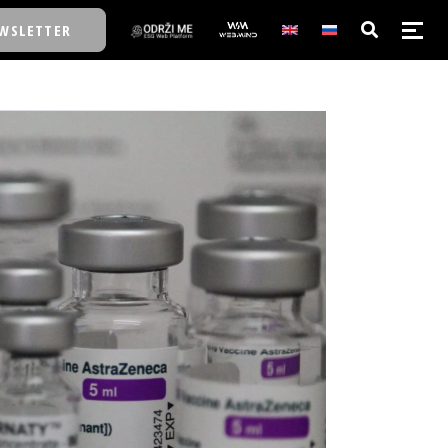
WSLETTER
E/SCHOOL
E/SCHOOL
A
A