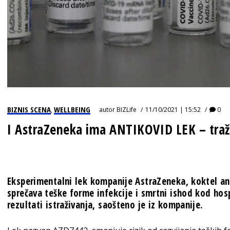
BIZNIS SCENA
WELLBEING
autor
BIZLife
11/10/2021 | 15:52
0
,
I AstraZeneka ima ANTIKOVID LEK – tr
Eksperimentalni lek kompanije AstraZeneka, koktel ant
sprečava teške forme infekcije i smrtni ishod kod hosp
rezultati istraživanja, saošteno je iz kompanije.