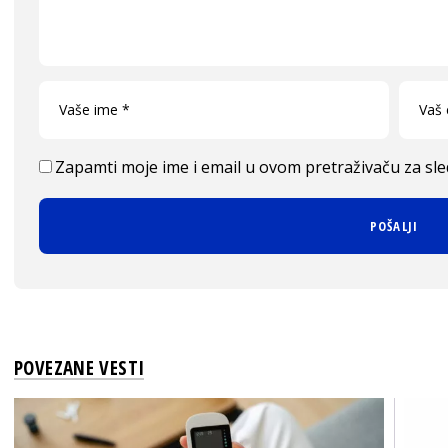
Zapamti moje ime i email u ovom pretraživaču za sl
POVEZANE VESTI