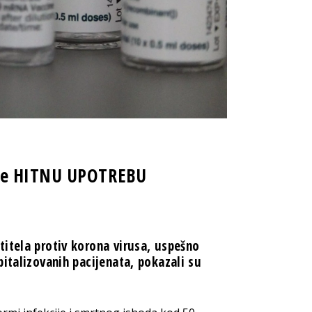
aže HITNU UPOTREBU
itela protiv korona virusa, uspešno
italizovanih pacijenata, pokazali su