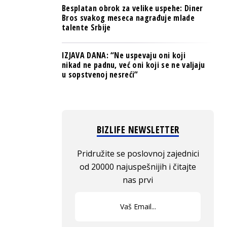
Besplatan obrok za velike uspehe: Diner
Bros svakog meseca nagrađuje mlade
talente Srbije
IZJAVA DANA: “Ne uspevaju oni koji
nikad ne padnu, već oni koji se ne valjaju
u sopstvenoj nesreći”
BIZLIFE NEWSLETTER
Pridružite se poslovnoj zajednici
od 20000 najuspešnijih i čitajte
nas prvi