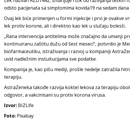
Lek nazvan AZD7442, smanjuje rizik od razvijanja teških f
odsto pacijenata sa simptomima kovida19 na sedam dana il
Ovaj lek biće primenjen u formi injekcije i prvi je ovakve vr
lek protiv korone, ali i direktno kao lek u slučaju bolesti..
„Rana intervencija antitelima može značajno da umanji pro
kontinuiranu zaštitu dužu od šest meseci“, potvrdio je M
biofarmaceutiku, istraživanja i razvoj u kompaniji AstraZ
uvid nadležnim instuitucijama sve podatke.
Kompanija je, kao pišu mediji, prošle nedelje zatražila h
terapiju.
AstraZeneka takođe razvija koktel lekova za terapiju obol
odgovor, a vakcinisani su protiv korona virusa.
Izvor:
BIZLife
Foto:
Pixabay