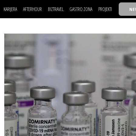
KARIJERA
AFTERHOUR
BIZTRAVEL
GASTRO ZONA
PROJEKTI
NE
POSAO
FILM I SCENA
NAJKOLEGA
LJUDI (HR)
KNJIGE
TASTY TALKS
POSAO
FILM I SCENA
NAJKOLEGA
JE
MOJ UGAO
AUTO SVET
30 ISPOD 30
LJUDI (HR)
KNJIGE
TASTY TALKS
USAVRŠAVANJE
STIL
BACK TO OFFIC
JE
MOJ UGAO
AUTO SVET
30 ISPOD 30
KNOW-HOW
WELLBEING
BIZBENDOVI
USAVRŠAVANJE
STIL
BACK TO OFFIC
BIZKOLEGIJUM
KNOW-HOW
WELLBEING
BIZBENDOVI
BMW BIZNIS LIG
BIZKOLEGIJUM
BIZLIFE WEEK
BMW BIZNIS LIG
IZJAVA GODINE
BIZLIFE WEEK
IZJAVA GODINE