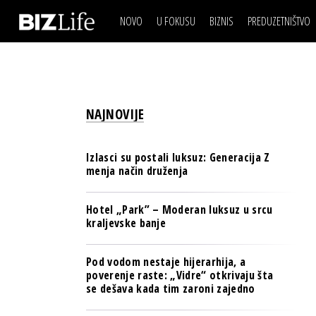
NOVO
U FOKUSU
BIZNIS
PREDUZETNIŠTVO
IZJAVA DANA
BIZNIS SCENA
VIDEO
REAL ESTATE
IZJAVA DANA
BIZNIS SCENA
BREND I KOMUNIKACI
VIDEO
REAL ESTATE
ESG & ENERGY
NAJNOVIJE
BREND I KOMUNIKACI
BANKE
ESG & ENERGY
OSIGURANJE
Izlasci su postali luksuz: Generacija Z
BANKE
menja način druženja
TECH I AI
OSIGURANJE
BIZNIS & SPORT
Hotel „Park” – Moderan luksuz u srcu
TECH I AI
kraljevske banje
PULS REGIONA
BIZNIS & SPORT
NOVO NA RAFU
Pod vodom nestaje hijerarhija, a
PULS REGIONA
poverenje raste: „Vidre“ otkrivaju šta
se dešava kada tim zaroni zajedno
NOVO NA RAFU