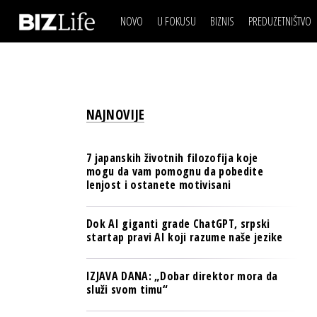
NOVO
U FOKUSU
BIZNIS
PREDUZETNIŠTVO
IZJAVA DANA
BIZNIS SCENA
VIDEO
REAL ESTATE
IZJAVA DANA
BIZNIS SCENA
BREND I KOMUNIKACI
VIDEO
REAL ESTATE
ESG & ENERGY
NAJNOVIJE
BREND I KOMUNIKACI
BANKE
ESG & ENERGY
OSIGURANJE
7 japanskih životnih filozofija koje
BANKE
mogu da vam pomognu da pobedite
TECH I AI
lenjost i ostanete motivisani
OSIGURANJE
BIZNIS & SPORT
TECH I AI
Dok AI giganti grade ChatGPT, srpski
PULS REGIONA
startap pravi AI koji razume naše jezike
BIZNIS & SPORT
NOVO NA RAFU
PULS REGIONA
IZJAVA DANA: „Dobar direktor mora da
služi svom timu“
NOVO NA RAFU