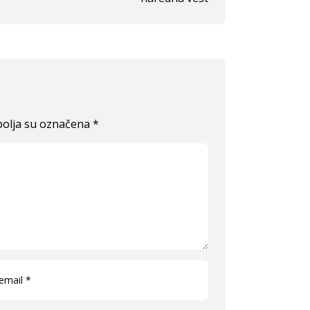
olja su označena
*