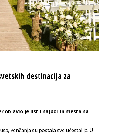
svetskih destinacija za
 objavio je listu najboljih mesta na
sa, venčanja su postala sve učestalija. U