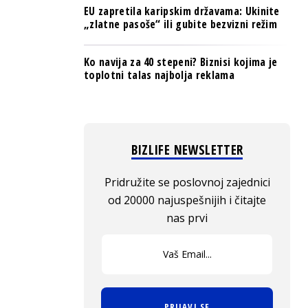
EU zapretila karipskim državama: Ukinite
„zlatne pasoše“ ili gubite bezvizni režim
Ko navija za 40 stepeni? Biznisi kojima je
toplotni talas najbolja reklama
BIZLIFE NEWSLETTER
Pridružite se poslovnoj zajednici
od 20000 najuspešnijih i čitajte
nas prvi
PRIJAVI SE