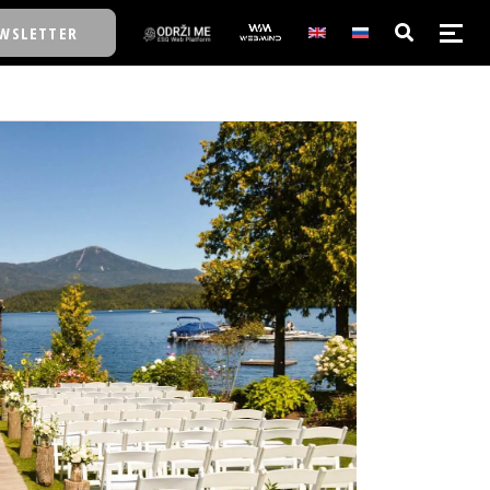
WSLETTER
E/SCHOOL
E/SCHOOL
A
A