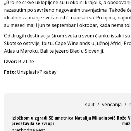
„Brojne crkve uklopljene su u okolni krajolik, a obedova
razasutim po savršeno negovanim travnjacima. Takođe ć
idealnih za manje svečanosti“, napisali su. Po njima, najbol
su meseci maj i jun te septembar i oktobar, kada nema toli
Od drugih destinacija širom sveta u svom članku istakli su 
Škotsko ostrvlje, Ibizu, Cape Winelands u Južnoj Africi, 
Atlas u Maroku, Bali te jezero Bled u Sloveniji.
Izvor:
BIZLife
Foto:
Unsplash/Pixabay
split
/
venčanja
/
Izložbom u zgradi SE umetnica Natalija Miladinović
Božo V
predstavila se Evropi
muzi
prethodna vest