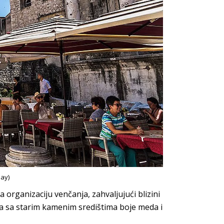
bay)
 organizaciju venčanja, zahvaljujući blizini
ima sa starim kamenim središtima boje meda i