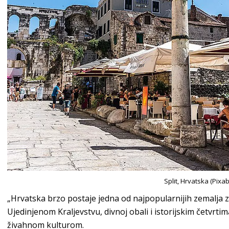
Split, Hrvatska (Pixa
„Hrvatska brzo postaje jedna od najpopularnijih zemalja za
Ujedinjenom Kraljevstvu, divnoj obali i istorijskim četvrt
živahnom kulturom.