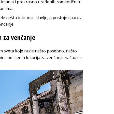
h imanja i prekrasno uređenih romantičnih
jumima.
žele nešto intimnije slavlje, a postoje i parovi
enčanje.
ja za venčanje
rom sveta koje nude nešto posebno, nešto
irci omiljenih lokacija za venčanje našao se