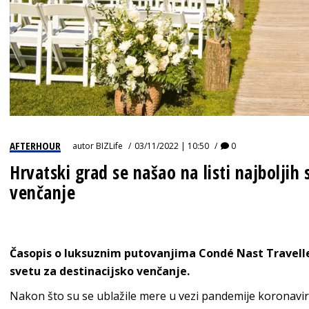
AFTERHOUR
autor
BIZLife
03/11/2022 | 10:50
0
Hrvatski grad se našao na listi najboljih 
venčanje
Časopis o luksuznim putovanjima Condé Nast Traveller
svetu za destinacijsko venčanje.
Nakon što su se ublažile mere u vezi pandemije koronaviru