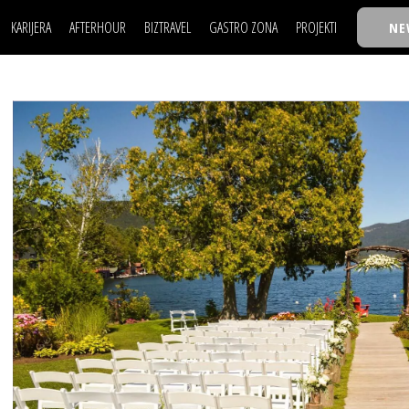
KARIJERA
AFTERHOUR
BIZTRAVEL
GASTRO ZONA
PROJEKTI
NE
POSAO
FILM I SCENA
NAJKOLEGA
LJUDI (HR)
KNJIGE
TASTY TALKS
POSAO
FILM I SCENA
NAJKOLEGA
JE
MOJ UGAO
AUTO SVET
30 ISPOD 30
LJUDI (HR)
KNJIGE
TASTY TALKS
USAVRŠAVANJE
STIL
BACK TO OFFIC
JE
MOJ UGAO
AUTO SVET
30 ISPOD 30
KNOW-HOW
WELLBEING
BIZBENDOVI
USAVRŠAVANJE
STIL
BACK TO OFFIC
BIZKOLEGIJUM
KNOW-HOW
WELLBEING
BIZBENDOVI
BMW BIZNIS LIG
BIZKOLEGIJUM
BIZLIFE WEEK
BMW BIZNIS LIG
IZJAVA GODINE
BIZLIFE WEEK
IZJAVA GODINE