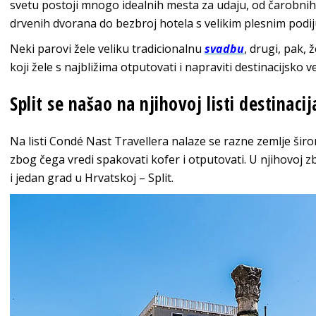
svetu postoji mnogo idealnih mesta za udaju, od čarobni
drvenih dvorana do bezbroj hotela s velikim plesnim podi
Neki parovi žele veliku tradicionalnu
svadbu
, drugi, pak, 
koji žele s najbližima otputovati i napraviti destinacijsko v
Split se našao na njihovoj listi destinaci
Na listi Condé Nast Travellera nalaze se razne zemlje ši
zbog čega vredi spakovati kofer i otputovati. U njihovoj zb
i jedan grad u Hrvatskoj – Split.