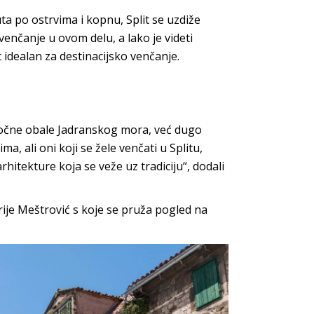
 po ostrvima i kopnu, Split se uzdiže
venčanje u ovom delu, a lako je videti
t idealan za destinacijsko venčanje.
stočne obale Jadranskog mora, već dugo
, ali oni koji se žele venčati u Splitu,
rhitekture koja se veže uz tradiciju“, dodali
erije Meštrović s koje se pruža pogled na