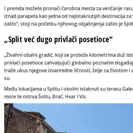
I premda možete pronaći čarobna mesta za venčanje rasuta
iznad parapeta kao jedna od najistaknutijih destinacija za 
zašto“, stoji na početku njihovog objašnjenja zašto je Spli
„Split već dugo privlači posetioce“
„Živahni obalni gradić, koji se proteže kilometrima duž i
privlači posetioce zahvaljujući globalno poznatim događajima
traže ukus njegove izvanredne ličnosti, želje za životom i a
su.
Među lokacijama u Splitu i okolini istaknuli su terasu Gal
more te ostrva Šoltu, Brač, Hvar i Vis.