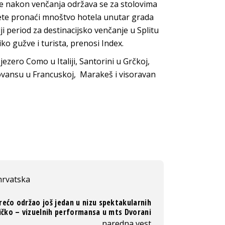
nje nakon venčanja održava se za stolovima
ete pronaći mnoštvo hotela unutar grada
ji period za destinacijsko venčanje u Splitu
ko gužve i turista, prenosi Index.
jezero Como u Italiji, Santorini u Grčkoj,
Provansu u Francuskoj, Marakeš i visoravan
hrvatska
rećo održao još jedan u nizu spektakularnih
čko – vizuelnih performansa u mts Dvorani
naredna vest