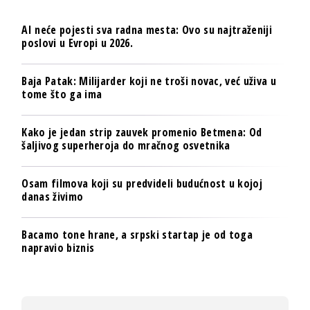
AI neće pojesti sva radna mesta: Ovo su najtraženiji
poslovi u Evropi u 2026.
Baja Patak: Milijarder koji ne troši novac, već uživa u
tome što ga ima
Kako je jedan strip zauvek promenio Betmena: Od
šaljivog superheroja do mračnog osvetnika
Osam filmova koji su predvideli budućnost u kojoj
danas živimo
Bacamo tone hrane, a srpski startap je od toga
napravio biznis