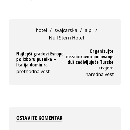
hotel
/
svajcarska
/
alpi
/
Null Stern Hotel
Organizujte
Najlepši gradovi Evrope
nezaboravno putovanje
po izboru putnika –
duž zadivljujuće Turske
Italija dominira
rivijere
prethodna vest
naredna vest
OSTAVITE KOMENTAR