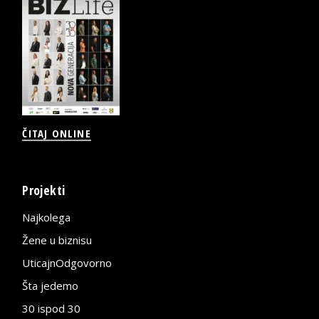
ČITAJ ONLINE
Projekti
Najkolega
Žene u biznisu
UticajnOdgovorno
Šta jedemo
30 ispod 30