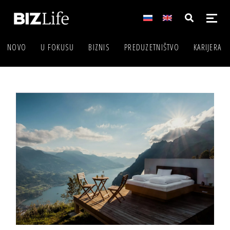
NOVO
U FOKUSU
BIZNIS
PREDUZETNIŠTVO
KARIJERA