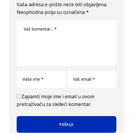
Vaša adresa e-pošte neće biti objavljena.
Neophodna polja su označena
*
Zapamti moje ime i email u ovom
pretraživaču za sledeći komentar.