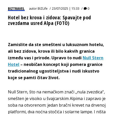
BIZTRAVEL
autor
BIZLife
23/07/2025 | 15:33
0
Hotel bez krova i zidova: Spavajte pod
zvezdama usred Alpa (FOTO)
Zamislite da ste smešteni u luksuznom hotelu,
ali bez zidova, krova ili bilo kakvih granica
između vas i prirode. Upravo to nudi
Null Stern
Hotel
– neobičan koncept koji pomera granice
tradicionalnog ugostiteljstva i nudi iskustvo
koje se pamti čitav život.
Null Stern, što na nemačkom znači „nula zvezdica“,
smešten je visoko u švajcarskim Alpima i zapravo je
soba na otvorenom: jedan bračni krevet na drvenoj
platformi, dva noćna stočića i solarne lampe. I ništa