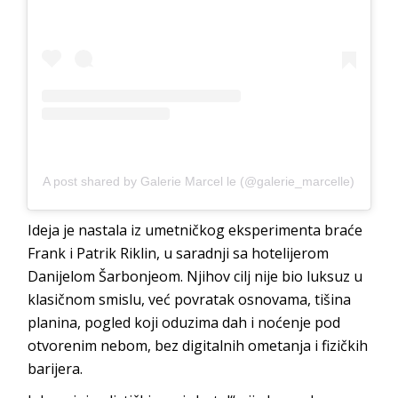
A post shared by Galerie Marcel le (@galerie_marcelle)
Ideja je nastala iz umetničkog eksperimenta braće
Frank i Patrik Riklin, u saradnji sa hotelijerom
Danijelom Šarbonjeom. Njihov cilj nije bio luksuz u
klasičnom smislu, već povratak osnovama, tišina
planina, pogled koji oduzima dah i noćenje pod
otvorenim nebom, bez digitalnih ometanja i fizičkih
barijera.