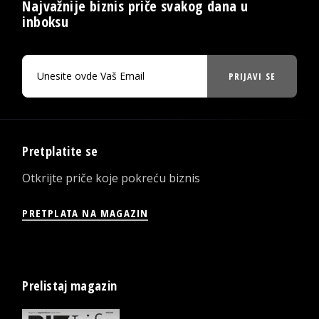
Najvažnije biznis priče svakog dana u
inboksu
PRIJAVI SE
Pretplatite se
Otkrijte priče koje pokreću biznis
PRETPLATA NA MAGAZIN
Prelistaj magazin