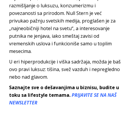
razmišljanje o luksuzu, konzumerizmu i
povezanosti sa prirodom. Null Stern je već
privukao pažnju svetskih medija, proglašen je za
„najneobičniji hotel na svetu“, a interesovanje
putnika ne jenjava, iako smeštaj zavisi od
vremenskih uslova i funkcioniše samo u toplim
mesecima.
U eri hiperprodukcije i viška sadržaja, možda je baš
ovo pravi luksuz: tišina, svež vazduh i nepregledno
nebo nad glavom.
Saznajte sve o dešavanjima u biznisu, budite u
toku sa lifestyle temama.
PRIJAVITE SE NA NAŠ
NEWSLETTER