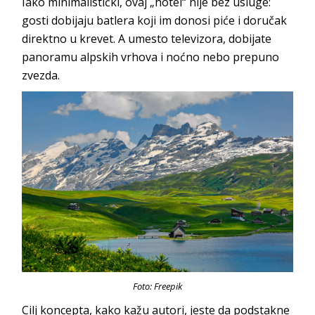
Iako minimalistički, ovaj „hotel“ nije bez usluge:
gosti dobijaju batlera koji im donosi piće i doručak
direktno u krevet. A umesto televizora, dobijate
panoramu alpskih vrhova i noćno nebo prepuno
zvezda.
Foto: Freepik
Cilj koncepta, kako kažu autori, jeste da podstakne