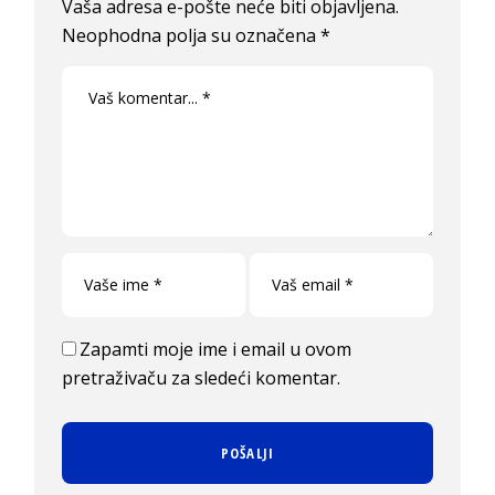
Vaša adresa e-pošte neće biti objavljena.
Neophodna polja su označena
*
Zapamti moje ime i email u ovom
pretraživaču za sledeći komentar.