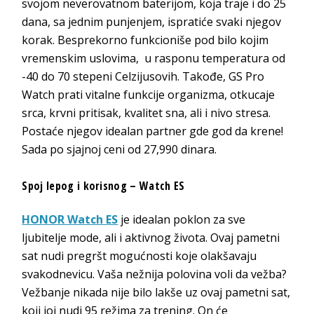
svojom neverovatnom baterijom, koja traje i do 25
dana, sa jednim punjenjem, ispratiće svaki njegov
korak. Besprekorno funkcioniše pod bilo kojim
vremenskim uslovima, u rasponu temperatura od
-40 do 70 stepeni Celzijusovih. Takođe, GS Pro
Watch prati vitalne funkcije organizma, otkucaje
srca, krvni pritisak, kvalitet sna, ali i nivo stresa.
Postaće njegov idealan partner gde god da krene!
Sada po sjajnoj ceni od 27,990 dinara.
Spoj lepog i korisnog – Watch ES
HONOR Watch ES
je idealan poklon za sve
ljubitelje mode, ali i aktivnog života. Ovaj pametni
sat nudi pregršt mogućnosti koje olakšavaju
svakodnevicu. Vaša nežnija polovina voli da vežba?
Vežbanje nikada nije bilo lakše uz ovaj pametni sat,
koji joj nudi 95 režima za trening. On će