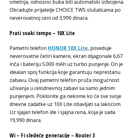
smetnja, odnosno buka biti automatski izdvojena.
Obradujte prijatelje CHOICE TWS slušalicama po
neverovatnoj ceni od 3,990 dinara.
Prati svaki tempo – 10X Lite
Pametni telefon
HONOR 10X Lite
, poseduje
neverovatne četiri kamere, ekran dijagonale 6,67
inča i bateriju 5.000 mAh uz turbo punjenje. On je
idealan spoj funkcija koje garantuju neprestanu
zabavu. Ovaj pametni telefon pruža mogućnost
uživanja u celodnevnoj zabavi sa samo jednim
punjenjem. Poklonite ga nekome ko će sve svoje
dnevne zadatke uz 10X Lite obavljati sa lakoćom.
Uz sjajan telefon ide i sjajna cena, koja je sada
19,990 dinara.
Wi – Fi sledeće generacije – Router 3