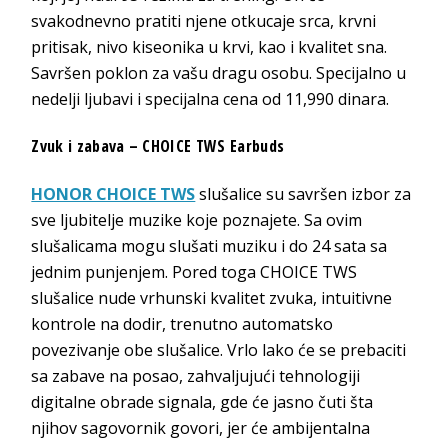
svakodnevno pratiti njene otkucaje srca, krvni
pritisak, nivo kiseonika u krvi, kao i kvalitet sna.
Savršen poklon za vašu dragu osobu. Specijalno u
nedelji ljubavi i specijalna cena od 11,990 dinara.
Zvuk i zabava – CHOICE TWS Earbuds
HONOR CHOICE TWS
slušalice su savršen izbor za
sve ljubitelje muzike koje poznajete. Sa ovim
slušalicama mogu slušati muziku i do 24 sata sa
jednim punjenjem. Pored toga CHOICE TWS
slušalice nude vrhunski kvalitet zvuka, intuitivne
kontrole na dodir, trenutno automatsko
povezivanje obe slušalice. Vrlo lako će se prebaciti
sa zabave na posao, zahvaljujući tehnologiji
digitalne obrade signala, gde će jasno čuti šta
njihov sagovornik govori, jer će ambijentalna