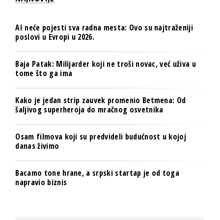
AI neće pojesti sva radna mesta: Ovo su najtraženiji
poslovi u Evropi u 2026.
Baja Patak: Milijarder koji ne troši novac, već uživa u
tome što ga ima
Kako je jedan strip zauvek promenio Betmena: Od
šaljivog superheroja do mračnog osvetnika
Osam filmova koji su predvideli budućnost u kojoj
danas živimo
Bacamo tone hrane, a srpski startap je od toga
napravio biznis