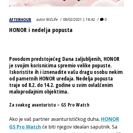
AFTERHOUR
autor
BIZLife
08/02/2021 | 18:42
0
HONOR i nedelja popusta
Povodom predstojećeg Dana zaljubljenih,
HONOR
je svojim korisnicima spremio velike popuste.
Iskoristite ih i iznenadite vašu dragu osobu nekim
od pametnih
HONOR
uređaja. Nedelja popusta
traje od 8.2. do 14.2. godine u svim
ovlašćenim
maloprodajnim objektima
.
Za svakog avanturistu – GS Pro Watch
Ako je vaš partner avanturističkog duha,
HONOR
GS Pro Watch
će biti njegov idealan saputnik. Sa