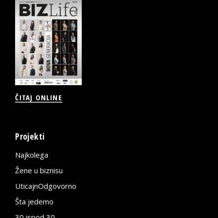
ČITAJ ONLINE
Projekti
Najkolega
Žene u biznisu
UticajnOdgovorno
Šta jedemo
30 ispod 30