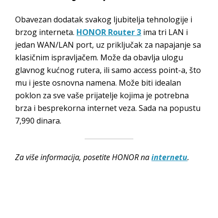
Obavezan dodatak svakog ljubitelja tehnologije i
brzog interneta.
HONOR Router 3
ima tri LAN i
jedan WAN/LAN port, uz priključak za napajanje sa
klasičnim ispravljačem. Može da obavlja ulogu
glavnog kućnog rutera, ili samo access point-a, što
mu i jeste osnovna namena. Može biti idealan
poklon za sve vaše prijatelje kojima je potrebna
brza i besprekorna internet veza. Sada na popustu
7,990 dinara.
Za više informacija, posetite HONOR na
internetu
.