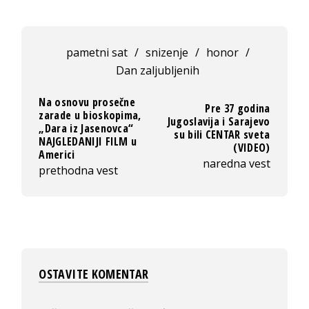
pametni sat
/
snizenje
/
honor
/
Dan zaljubljenih
Na osnovu prosečne
Pre 37 godina
zarade u bioskopima,
Jugoslavija i Sarajevo
„Dara iz Jasenovca“
su bili CENTAR sveta
NAJGLEDANIJI FILM u
(VIDEO)
Americi
naredna vest
prethodna vest
OSTAVITE KOMENTAR