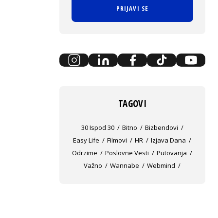
PRIJAVI SE
TAGOVI
30 Ispod 30
Bitno
Bizbendovi
Easy Life
Filmovi
HR
Izjava Dana
Odrzime
Poslovne Vesti
Putovanja
Važno
Wannabe
Webmind