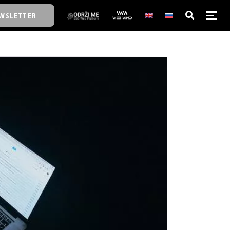
WSLETTER
E/SCHOOL
E/SCHOOL
A
A