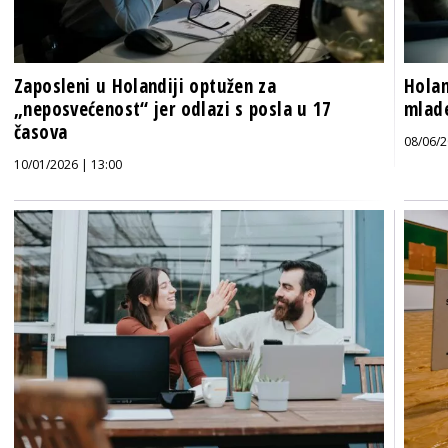
Zaposleni u Holandiji optužen za
Holan
„neposvećenost“ jer odlazi s posla u 17
mlade
časova
08/06/2
10/01/2026 | 13:00