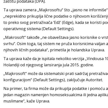
zaštitu podataka (DPA).
Ta uprava zamera „Majkrosoftu“ što „jasno ne informiše“ 
„neprekidno prikuplja lične podatke o njihovom korišćenju
to preko svog pretraživača ‘Edž’ (Edge), kada se koristi 
operativnog sistema (Default Settings).
„Makrosoft“ takođe „ne obaveštava jasno korisnike o vrsti
svrhu“. Osim toga, taj sistem ne pruža korisnicima valjan 
njihovih ličnih podataka“, primetila je holandska Uprava.
Ta uprava kaže da je ispitala nekoliko verzija „Vindousa 10
Holandiji od njegovog lansiranja jula 2015. godine.
„Majkrosoft“ može da sistematski prati sadržaj pretraži
konfiguracijom“ (Default Settings), zaključuje Autoritet.
Na primer, ta firma može da prikuplja podatke i pomoću apl
jedan magazin namenjen homoseksualcima ili jedna aplikac
muslimane“, kaže Uprava.