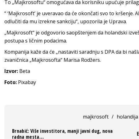
To „Majkrosoftu“ omogućava da korisniku upućuje prilag
“ ‘Majkrosoft’ je uveravao da će okončati svo to kršenje. 
odlučiti da mu izrekne sankciju“, upozorila je Uprava.
„Majkrosoft“ je odgovorio saopštenjem da holandski izve
postupa s ličnim podacima.
Kompanija kaže da će „nastaviti saradnju s DPA da bi našla
zvaničnica „Majkrosofta“ Marisa Rodžers.
Izvor:
Beta
Foto:
Pixabay
majkrosoft
/
holandija
Brnabić: Više investitora, manji javni dug, nova
radna mesta…