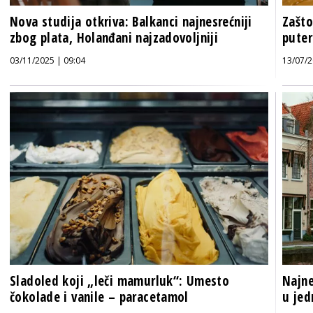
Nova studija otkriva: Balkanci najnesrećniji
Zašto
zbog plata, Holanđani najzadovoljniji
puter
03/11/2025 | 09:04
13/07/2
Sladoled koji „leči mamurluk“: Umesto
Najne
čokolade i vanile – paracetamol
u jed