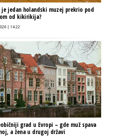
 je jedan holandski muzej prekrio pod
om od kikirikija?
026 | 14:22
običniji grad u Evropi – gde muž spava
noj, a žena u drugoj državi