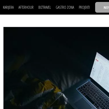
KARIJERA
AFTERHOUR
BIZTRAVEL
GASTRO ZONA
PROJEKTI
NE
POSAO
FILM I SCENA
NAJKOLEGA
LJUDI (HR)
KNJIGE
TASTY TALKS
POSAO
FILM I SCENA
NAJKOLEGA
JE
MOJ UGAO
AUTO SVET
30 ISPOD 30
LJUDI (HR)
KNJIGE
TASTY TALKS
USAVRŠAVANJE
STIL
BACK TO OFFIC
JE
MOJ UGAO
AUTO SVET
30 ISPOD 30
KNOW-HOW
WELLBEING
BIZBENDOVI
USAVRŠAVANJE
STIL
BACK TO OFFIC
BIZKOLEGIJUM
KNOW-HOW
WELLBEING
BIZBENDOVI
BMW BIZNIS LIG
BIZKOLEGIJUM
BIZLIFE WEEK
BMW BIZNIS LIG
IZJAVA GODINE
BIZLIFE WEEK
IZJAVA GODINE