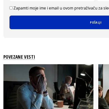
Zapamti moje ime i email u ovom pretraživaču za sl
POVEZANE VESTI