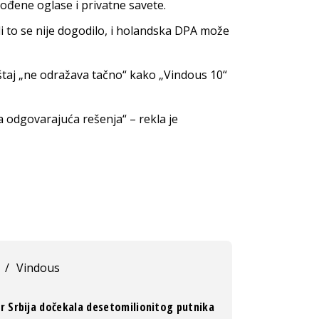
ođene oglase i privatne savete.
Ali to se nije dogodilo, i holandska DPA može
štaj „ne odražava tačno“ kako „Vindous 10“
 odgovarajuća rešenja“ – rekla je
/
Vindous
Er Srbija dočekala desetomilionitog putnika