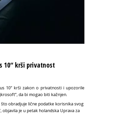
 10“ krši privatnost
us 10“ krši zakon o privatnosti i upozorile
rosoft“, da bi mogao biti kažnjen.
e što obradjuje lične podatke korisnika svog
, objavila je u petak holandska Uprava za