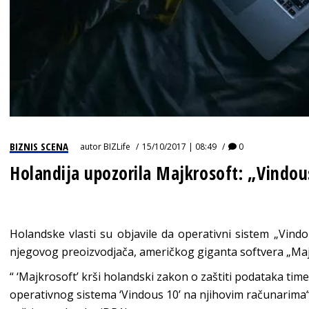
BIZNIS SCENA
autor
BIZLife
15/10/2017 | 08:49
0
Holandija upozorila Majkrosoft: „Vindous
Holandske vlasti su objavile da operativni sistem „Vindo
njegovog preoizvodjača, američkog giganta softvera „Majk
“ ‘Majkrosoft’ krši holandski zakon o zaštiti podataka tim
operativnog sistema ‘Vindous 10’ na njihovim računarima“