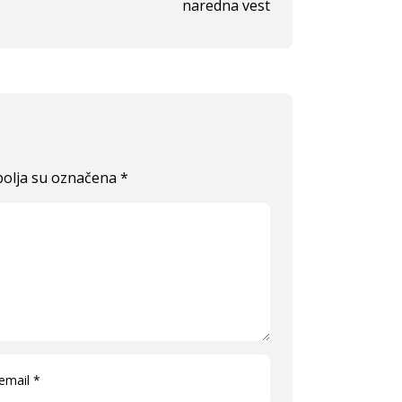
naredna vest
olja su označena
*