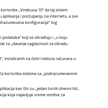
korisnike „Vindousa 10“ da taj sistem
 aplikacija i postupanju na internetu, a sve
podrazumevana konfiguracija“ tog
 podataka“ koji se obrađuju i „u koju
alat za „davanje saglasnosti za obradu
“, instaliranih na četiri miliona računara u
vača korisnika sistema sa „podrazumevanom
ikacija kao što su „jedan turski dnevni list,
ija koja najavljuje vreme molitve za