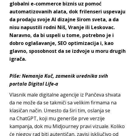
globalni
e-commerce
biznis uz pomoć
automatizovanih alata, dok frilenseri uspevaju
da prodaju svoje AI
dizajne širom sveta, a da
nisu napustili rodni Niš, Vranje ili Leskovac.
Naravno, da bi uspeli u tome, potrebno je i
dobro oglašavanje, SEO optimizacija i, kao
glavno
, sposobnost da se izdvoje u moru drug
ih
igrača.
Piše:
N
emanja Kuč, z
ameni
k urednika svih
portala Digital Life-a
Vlasnik male digitalne agencije iz Pančeva shvata
da ne može da se takmiči sa velikim firmama na
klasičan način. Umesto da širi tim, oslanja se
na
ChatGPT
, koji mu generiše prve verzije
kampanja, dok mu
Midjourney
pravi vizuale. Koliko
će njegov rad biti autentičan, zavisi
isključivo od