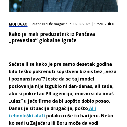
MOJ UGAO
autor
BIZLife magazin
22/02/2025 | 12:20
0
Kako je mali preduzetnik iz Pančeva
„preveslao“ globalne igrače
Sećate li se kako je pre samo desetak godina
bilo teško pokrenuti sopstveni biznis bez „veza
i poznanstava”? Jeste da se taj model
poslovanja nije izgubio ni dan-danas, ali tada,
ako si pokretao PR agenciju, morao si da imaš
„ulaz
” u jače firme da bi uopšte dobio posao.
Danas je situacija drugačija, pošto
AI i
tehnološki alati
polako ruše tu barijeru. Neko
ko sedi u Zaječaru ili Boru može da vodi