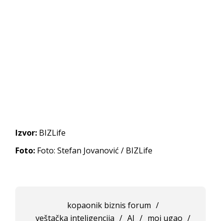
Izvor:
BIZLife
Foto:
Foto: Stefan Jovanović / BIZLife
kopaonik biznis forum
/
veštačka inteligencija
/
AI
/
moj ugao
/