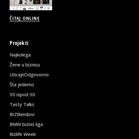
ČITAJ ONLINE
Projekti
Najkolega
Žene u biznisu
UticajnOdgovorno
Šta jedemo
30 ispod 30
Tasty Talks
BIZBendovi
BMW biznis liga
Bizlife Week