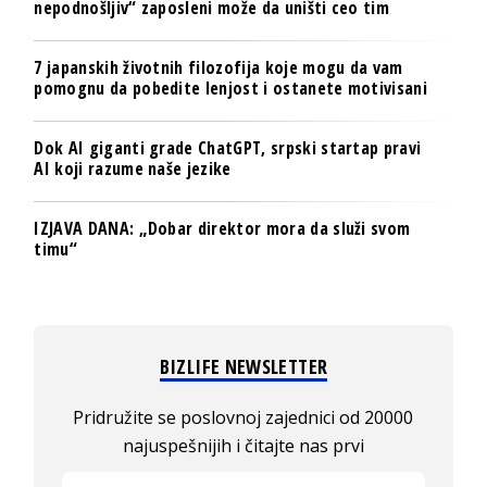
nepodnošljiv“ zaposleni može da uništi ceo tim
7 japanskih životnih filozofija koje mogu da vam
pomognu da pobedite lenjost i ostanete motivisani
Dok AI giganti grade ChatGPT, srpski startap pravi
AI koji razume naše jezike
IZJAVA DANA: „Dobar direktor mora da služi svom
timu“
BIZLIFE NEWSLETTER
Pridružite se poslovnoj zajednici od 20000
najuspešnijih i čitajte nas prvi