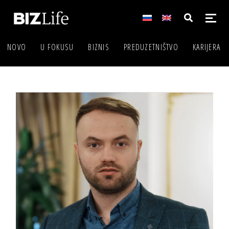
NOVO
U FOKUSU
BIZNIS
PREDUZETNIŠTVO
KARIJERA