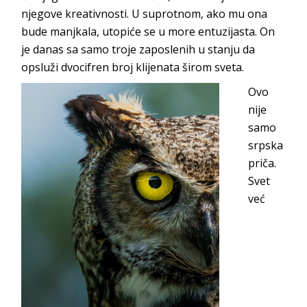
njegove kreativnosti. U suprotnom, ako mu ona
bude manjkala, utopiće se u more entuzijasta. On
je danas sa samo troje zaposlenih u stanju da
opsluži dvocifren broj klijenata ši
rom sveta.
Ovo
nije
samo
srpska
priča.
Svet
već