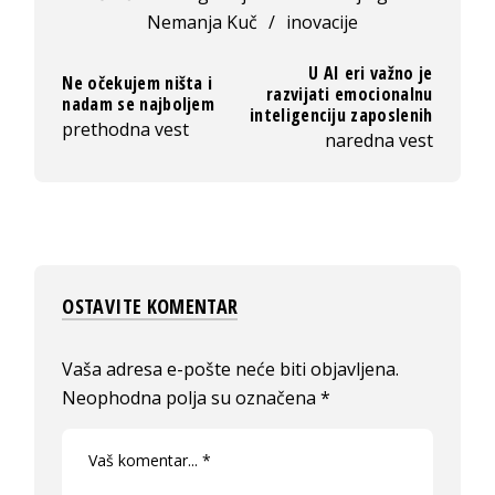
Nemanja Kuč
/
inovacije
U AI eri važno je
Ne očekujem ništa i
razvijati emocionalnu
nadam se najboljem
inteligenciju zaposlenih
prethodna vest
naredna vest
OSTAVITE KOMENTAR
Vaša adresa e-pošte neće biti objavljena.
Neophodna polja su označena
*