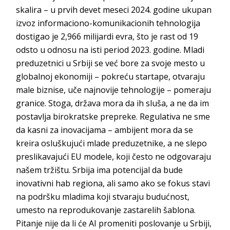
skalira – u prvih devet meseci 2024. godine ukupan
izvoz informaciono-komunikacionih tehnologija
dostigao je 2,966 milijardi evra, što je rast od 19
odsto u odnosu na isti period 2023. godine. Mladi
preduzetnici u Srbiji se već bore za svoje mesto u
globalnoj ekonomiji – p
okreću startape, otvaraju
male biznise, uče najnovije tehnologije – pomeraju
granice. Stoga, država mora da ih sluša, a ne da im
postavlja birokratske prepreke. Regulativa ne sme
da kasni za inovacijama – ambijent mora da se
kreira osluškujući mlade preduzetnike, a ne slepo
preslikavajući EU modele, koji često ne odgovaraju
našem tržištu. Srbija ima potencijal da bude
inovativni hab regiona, ali samo ako se fokus stavi
na podršku mladima koji stvaraju budućnost,
umesto na reprodukovanje zastarelih šablona.
Pitanje nije da li će AI promeniti poslovanje u Srbiji,