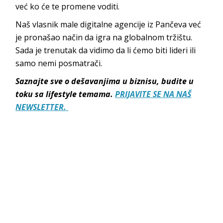
već ko će te prome
ne voditi.
Naš vlasnik male digitalne agencije iz Pančeva već
je pronašao način da igra na globalnom tržištu.
Sada je trenutak da vidimo da li ćemo biti lideri ili
samo nemi pos
matrači.
Saznajte sve o dešavanjima u biznisu, budite u
toku sa lifestyle temama.
PRIJAVITE SE NA NAŠ
NEWSLETTER.