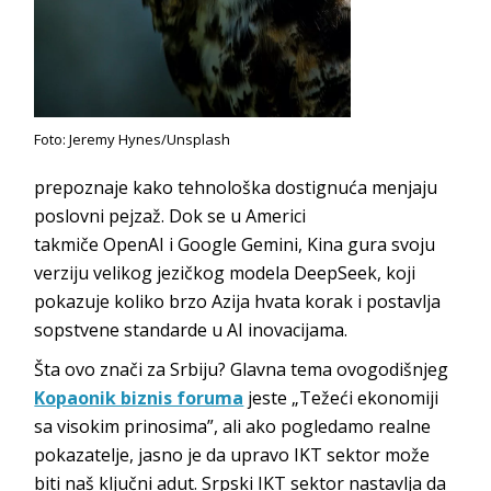
Foto: Jeremy Hynes/Unsplash
prepoznaje kako tehnološka dostignuća menjaju
poslovni pejzaž. Dok se u Americi
takmiče
OpenAI
i
Google Gemini
, Kina
gura svoju
verziju velikog jezičkog modela
DeepSeek
, koji
pokazuje koliko brzo Azija hvata korak i postavlja
sopstvene standarde u AI in
ovacijama.
Šta ovo znači za Srbiju? Glavna tema ovogodišnjeg
Kopaonik biznis foruma
jeste „Težeći ekonomiji
sa visokim prinosima”, ali ako pogledamo realne
pokazatelje, jasno je da upravo IKT sektor može
biti naš ključni adut. Srpski IKT sektor nastavlja da