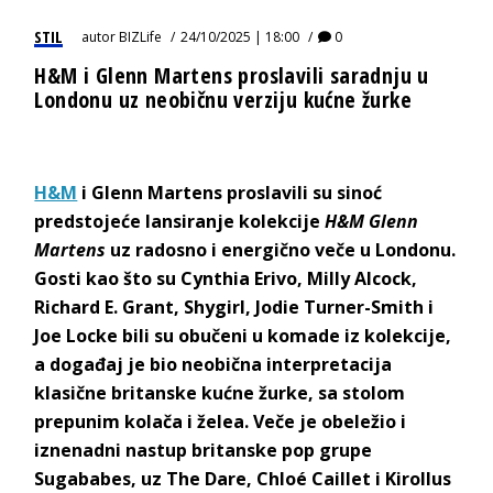
STIL
autor
BIZLife
24/10/2025 | 18:00
0
H&M i Glenn Martens proslavili saradnju u
Londonu uz neobičnu verziju kućne žurke
H&M
i Glenn Martens proslavili su sinoć
predstojeće lansiranje kolekcije
H&M Glenn
Martens
uz radosno i energično veče u Londonu.
Gosti kao što su Cynthia Erivo, Milly Alcock,
Richard E. Grant, Shygirl, Jodie Turner-Smith i
Joe Locke bili su obučeni u komade iz kolekcije,
a događaj je bio neobična interpretacija
klasične britanske kućne žurke, sa stolom
prepunim kolača i želea. Veče je obeležio i
iznenadni nastup britanske pop grupe
Sugababes, uz The Dare, Chloé Caillet i Kirollus