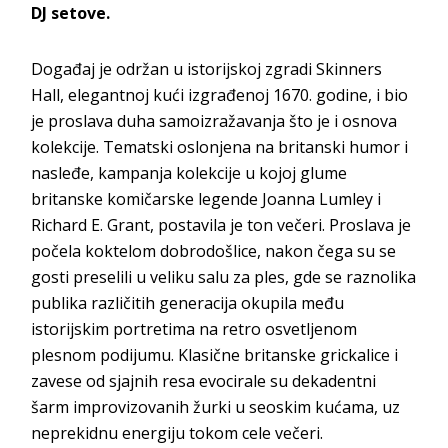
DJ setove.
Događaj je održan u istorijskoj zgradi Skinners
Hall, elegantnoj kući izgrađenoj 1670. godine, i bio
je proslava duha samoizražavanja što je i osnova
kolekcije. Tematski oslonjena na britanski humor i
nasleđe, kampanja kolekcije u kojoj glume
britanske komičarske legende Joanna Lumley i
Richard E. Grant, postavila je ton večeri. Proslava je
počela koktelom dobrodošlice, nakon čega su se
gosti preselili u veliku salu za ples, gde se raznolika
publika različitih generacija okupila među
istorijskim portretima na retro osvetljenom
plesnom podijumu. Klasične britanske grickalice i
zavese od sjajnih resa evocirale su dekadentni
šarm improvizovanih žurki u seoskim kućama, uz
neprekidnu energiju tokom cele večeri.