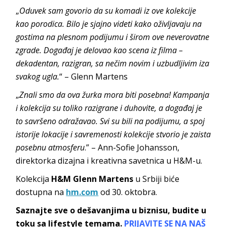
„
Oduvek sam govorio da su komadi iz ove kolekcije
kao porodica. Bilo je sjajno videti kako oživljavaju na
gostima na plesnom podijumu i širom ove neverovatne
zgrade. Događaj je delovao kao scena iz filma –
dekadentan, razigran, sa nečim novim i uzbudljivim iza
svakog ugla.
“ – Glenn Martens
„
Znali smo da ova žurka mora biti posebna! Kampanja
i kolekcija su toliko razigrane i duhovite, a događaj je
to savršeno odražavao. Svi su bili na podijumu, a spoj
istorije lokacije i savremenosti kolekcije stvorio je zaista
posebnu atmosferu
.” – Ann-Sofie Johansson,
direktorka dizajna i kreativna savetnica u H&M-u.
Kolekcija
H&M Glenn Martens
u Srbiji biće
dostupna na
hm.com
od 30. oktobra.
Saznajte sve o dešavanjima u biznisu, budite u
toku sa lifestyle temama.
PRIJAVITE SE NA NAŠ