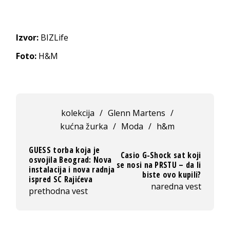
Izvor:
BIZLife
Foto:
H&M
kolekcija
/
Glenn Martens
/
kućna žurka
/
Moda
/
h&m
GUESS torba koja je
Casio G-Shock sat koji
osvojila Beograd: Nova
se nosi na PRSTU – da li
instalacija i nova radnja
biste ovo kupili?
ispred SC Rajićeva
naredna vest
prethodna vest