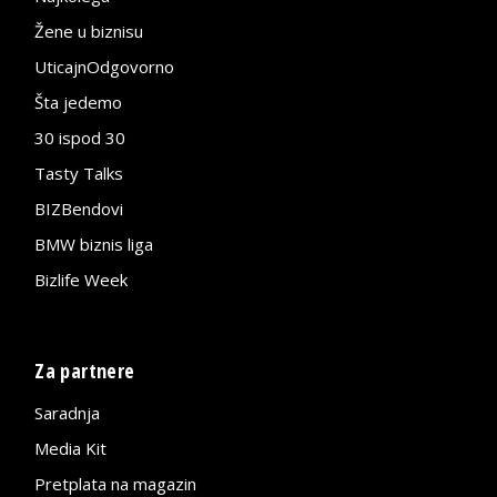
Žene u biznisu
UticajnOdgovorno
Šta jedemo
30 ispod 30
Tasty Talks
BIZBendovi
BMW biznis liga
Bizlife Week
Za partnere
Saradnja
Media Kit
Pretplata na magazin