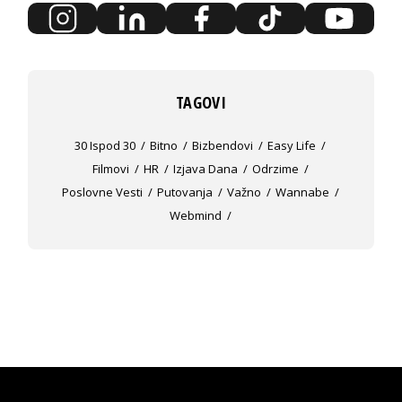
TAGOVI
30 Ispod 30
Bitno
Bizbendovi
Easy Life
Filmovi
HR
Izjava Dana
Odrzime
Poslovne Vesti
Putovanja
Važno
Wannabe
Webmind