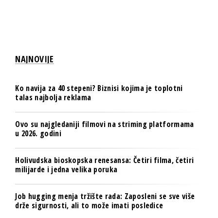
NAJNOVIJE
Ko navija za 40 stepeni? Biznisi kojima je toplotni
talas najbolja reklama
Ovo su najgledaniji filmovi na striming platformama
u 2026. godini
Holivudska bioskopska renesansa: Četiri filma, četiri
milijarde i jedna velika poruka
Job hugging menja tržište rada: Zaposleni se sve više
drže sigurnosti, ali to može imati posledice