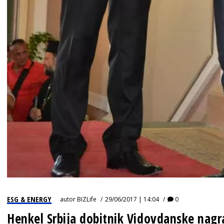
ESG & ENERGY
autor
BIZLife
29/06/2017 | 14:04
0
Henkel Srbija dobitnik Vidovdanske nag