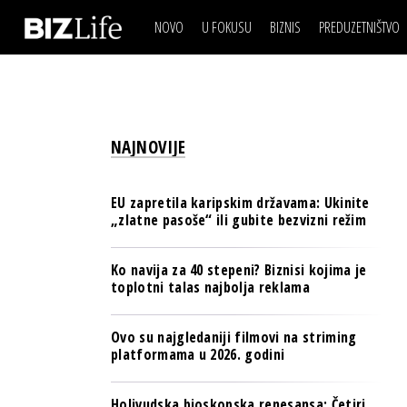
NOVO
U FOKUSU
BIZNIS
PREDUZETNIŠTVO
IZJAVA DANA
BIZNIS SCENA
VIDEO
REAL ESTATE
IZJAVA DANA
BIZNIS SCENA
BREND I KOMUNIKACI
VIDEO
REAL ESTATE
ESG & ENERGY
NAJNOVIJE
BREND I KOMUNIKACI
BANKE
ESG & ENERGY
OSIGURANJE
EU zapretila karipskim državama: Ukinite
BANKE
„zlatne pasoše“ ili gubite bezvizni režim
TECH I AI
OSIGURANJE
BIZNIS & SPORT
Ko navija za 40 stepeni? Biznisi kojima je
TECH I AI
toplotni talas najbolja reklama
PULS REGIONA
BIZNIS & SPORT
NOVO NA RAFU
Ovo su najgledaniji filmovi na striming
PULS REGIONA
platformama u 2026. godini
NOVO NA RAFU
Holivudska bioskopska renesansa: Četiri