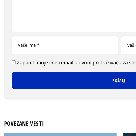
Zapamti moje ime i email u ovom pretraživaču za sl
POVEZANE VESTI