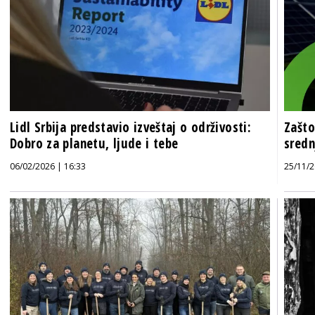
Lidl Srbija predstavio izveštaj o održivosti:
Zašto
Dobro za planetu, ljude i tebe
sredn
06/02/2026 | 16:33
25/11/2