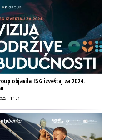
oup objavila ESG izveštaj za 2024.
nu
025 | 14:31