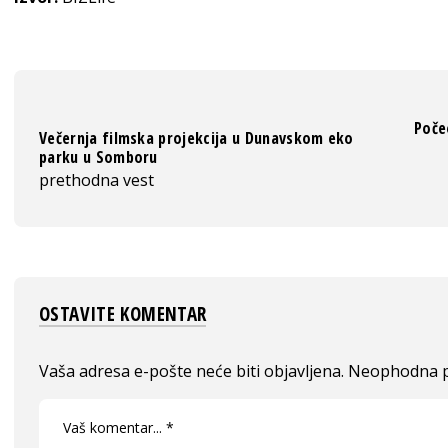
Poče
Večernja filmska projekcija u Dunavskom eko
parku u Somboru
prethodna vest
OSTAVITE KOMENTAR
Vaša adresa e-pošte neće biti objavljena.
Neophodna p