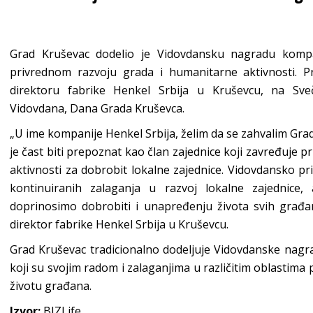
Grad Kruševac dodelio je Vidovdansku nagradu kompa
privrednom razvoju grada i humanitarne aktivnosti. P
direktoru fabrike Henkel Srbija u Kruševcu, na Sv
Vidovdana, Dana Grada Kruševca.
„U ime kompanije Henkel Srbija, želim da se zahvalim Gra
je čast biti prepoznat kao član zajednice koji zavređuje pri
aktivnosti za dobrobit lokalne zajednice. Vidovdansko pr
kontinuiranih zalaganja u razvoj lokalne zajednice
doprinosimo dobrobiti i unapređenju života svih građan
direktor fabrike Henkel Srbija u Kruševcu.
Grad Kruševac tradicionalno dodeljuje Vidovdanske nagr
koji su svojim radom i zalaganjima u različitim oblastima p
životu građana.
Izvor:
BIZLife