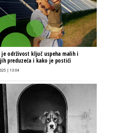
 je održivost ključ uspeha malih i
jih preduzeća i kako je postići
025 | 13:04