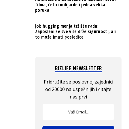
filma, četiri milijarde i jedna velika
poruka
Job hugging menja tržište rada:
Zaposleni se sve više drže sigurnosti, ali
to može imati posledice
BIZLIFE NEWSLETTER
Pridružite se poslovnoj zajednici
od 20000 najuspešnijih i čitajte
nas prvi