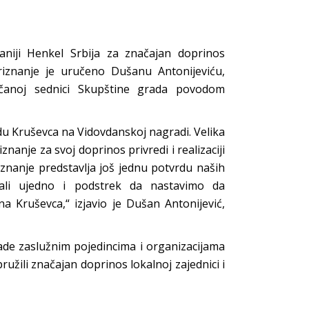
niji Henkel Srbija za značajan doprinos
riznanje je uručeno Dušanu Antonijeviću,
ečanoj sednici Skupštine grada povodom
du Kruševca na Vidovdanskoj nagradi. Velika
znanje za svoj doprinos privredi i realizaciji
iznanje predstavlja još jednu potvrdu naših
, ali ujedno i podstrek da nastavimo da
a Kruševca,“ izjavio je Dušan Antonijević,
ade zaslužnim pojedincima i organizacijama
ružili značajan doprinos lokalnoj zajednici i