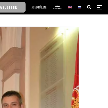
WSLETTER
E/SCHOOL
E/SCHOOL
A
A