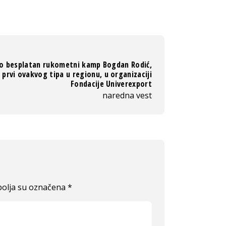
o besplatan rukometni kamp Bogdan Rodić,
prvi ovakvog tipa u regionu, u organizaciji
Fondacije Univerexport
naredna vest
olja su označena
*