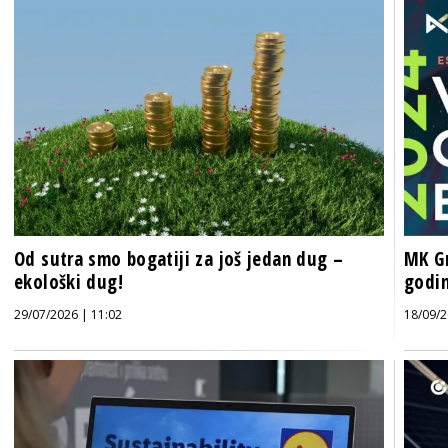
Od sutra smo bogatiji za još jedan dug –
MK Gr
ekološki dug!
godi
29/07/2026 | 11:02
18/09/2