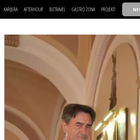
KARIJERA
AFTERHOUR
BIZTRAVEL
GASTRO ZONA
PROJEKTI
NE
POSAO
FILM I SCENA
NAJKOLEGA
LJUDI (HR)
KNJIGE
TASTY TALKS
POSAO
FILM I SCENA
NAJKOLEGA
JE
MOJ UGAO
AUTO SVET
30 ISPOD 30
LJUDI (HR)
KNJIGE
TASTY TALKS
USAVRŠAVANJE
STIL
BACK TO OFFIC
JE
MOJ UGAO
AUTO SVET
30 ISPOD 30
KNOW-HOW
WELLBEING
BIZBENDOVI
USAVRŠAVANJE
STIL
BACK TO OFFIC
BIZKOLEGIJUM
KNOW-HOW
WELLBEING
BIZBENDOVI
BMW BIZNIS LIG
BIZKOLEGIJUM
BIZLIFE WEEK
BMW BIZNIS LIG
IZJAVA GODINE
BIZLIFE WEEK
IZJAVA GODINE