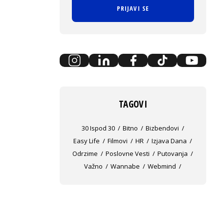
PRIJAVI SE
TAGOVI
30 Ispod 30
Bitno
Bizbendovi
Easy Life
Filmovi
HR
Izjava Dana
Odrzime
Poslovne Vesti
Putovanja
Važno
Wannabe
Webmind