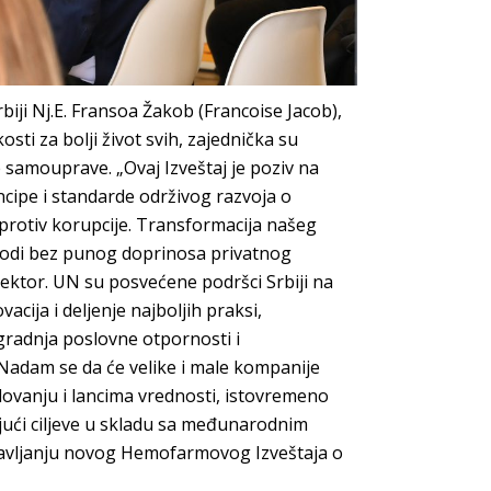
iji Nj.E. Fransoa Žakob (Francoise Jacob),
sti za bolji život svih, zajednička su
 samouprave. „Ovaj Izveštaj je poziv na
ncipe i standarde održivog razvoja o
 protiv korupcije. Transformacija našeg
odi bez punog doprinosa privatnog
sektor. UN su posvećene podršci Srbiji na
cija i deljenje najboljih praksi,
gradnja poslovne otpornosti i
Nadam se da će velike i male kompanije
lovanju i lancima vrednosti, istovremeno
ajući ciljeve u skladu sa međunarodnim
stavljanju novog Hemofarmovog Izveštaja o