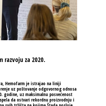
m razvoju za 2020.
a, Hemofarm je istrajao na liniji
verenje uz poštovanje odgovornog odnosa
0. godine, uz maksimalnu posvećenost
uspela da ostvari rekordnu proizvodnju i
a svih tržišta na kojima Štada posluje,