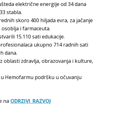
šteda električne energije od 34 dana
33 stabla.
ednih skoro 400 hiljada evra, za jačanje
g osoblja i farmaceuta.
tvarili 15.110 sati edukacije.
profesionalaca ukupno 714 radnih sati
ih dana.
 oblasti zdravlja, obrazovanja i kulture,
a u Hemofarmu podršku u očuvanju
je na
ODRZIVI_RAZVOJ