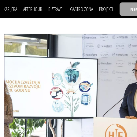
KARIJERA
AFTERHOUR
BIZTRAVEL
GASTRO ZONA
PROJEKTI
NE
POSAO
FILM I SCENA
NAJKOLEGA
LJUDI (HR)
KNJIGE
TASTY TALKS
POSAO
FILM I SCENA
NAJKOLEGA
JE
MOJ UGAO
AUTO SVET
30 ISPOD 30
LJUDI (HR)
KNJIGE
TASTY TALKS
USAVRŠAVANJE
STIL
BACK TO OFFIC
JE
MOJ UGAO
AUTO SVET
30 ISPOD 30
KNOW-HOW
WELLBEING
BIZBENDOVI
USAVRŠAVANJE
STIL
BACK TO OFFIC
BIZKOLEGIJUM
KNOW-HOW
WELLBEING
BIZBENDOVI
BMW BIZNIS LIG
BIZKOLEGIJUM
BIZLIFE WEEK
BMW BIZNIS LIG
IZJAVA GODINE
BIZLIFE WEEK
IZJAVA GODINE