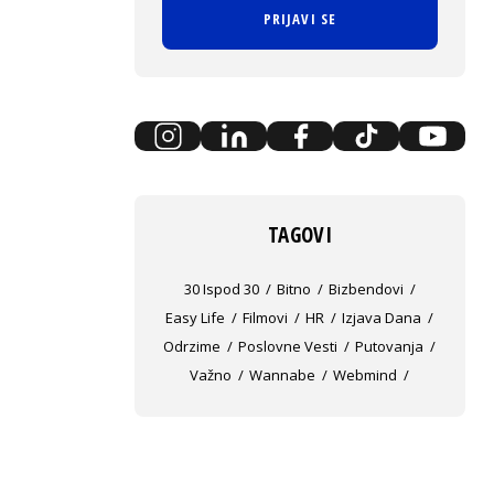
PRIJAVI SE
TAGOVI
30 Ispod 30
Bitno
Bizbendovi
Easy Life
Filmovi
HR
Izjava Dana
Odrzime
Poslovne Vesti
Putovanja
Važno
Wannabe
Webmind