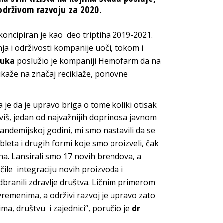
održivom razvoju za 2020.
koncipiran je kao deo triptiha 2019-2021.
nja i održivosti kompanije uoči, tokom i
muka
poslužio je kompaniji Hemofarm da na
ukaže na značaj reciklaže, ponovne
 je da je upravo briga o tome koliki otisak
iviš, jedan od najvažnijih doprinosa javnom
ndemijskoj godini, mi smo nastavili da se
leta i drugih formi koje smo proizveli, čak
a. Lansirali smo 17 novih brendova, a
ile integraciju novih proizvoda i
dbranili zdravlje društva. Ličnim primerom
remenima, a održivi razvoj je upravo zato
a, društvu i zajednici“, poručio je
dr