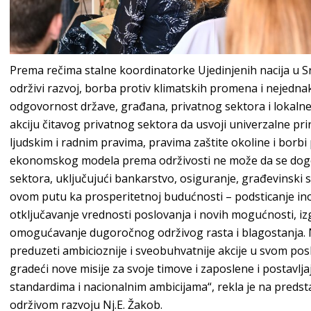
Prema rečima stalne koordinatorke Ujedinjenih nacija u Srb
održivi razvoj, borba protiv klimatskih promena i nejednako
odgovornost države, građana, privatnog sektora i lokalne
akciju čitavog privatnog sektora da usvoji univerzalne pri
ljudskim i radnim pravima, pravima zaštite okoline i borbi
ekonomskog modela prema održivosti ne može da se dog
sektora, uključujući bankarstvo, osiguranje, građevinski 
ovom putu ka prosperitetnoj budućnosti – podsticanje inova
otključavanje vrednosti poslovanja i novih mogućnosti, iz
omogućavanje dugoročnog održivog rasta i blagostanja. 
preduzeti ambicioznije i sveobuhvatnije akcije u svom pos
gradeći nove misije za svoje timove i zaposlene i postavlj
standardima i nacionalnim ambicijama“, rekla je na pred
održivom razvoju Nj.E. Žakob.