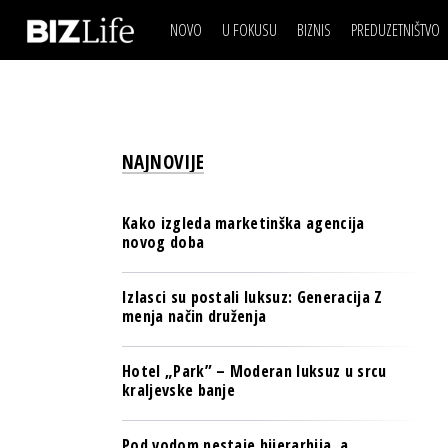
NOVO
U FOKUSU
BIZNIS
PREDUZETNIŠTVO
IZJAVA DANA
BIZNIS SCENA
VIDEO
REAL ESTATE
IZJAVA DANA
BIZNIS SCENA
BREND I KOMUNIKACI
VIDEO
REAL ESTATE
ESG & ENERGY
NAJNOVIJE
BREND I KOMUNIKACI
BANKE
ESG & ENERGY
OSIGURANJE
Kako izgleda marketinška agencija
BANKE
novog doba
TECH I AI
OSIGURANJE
BIZNIS & SPORT
Izlasci su postali luksuz: Generacija Z
TECH I AI
menja način druženja
PULS REGIONA
BIZNIS & SPORT
NOVO NA RAFU
Hotel „Park” – Moderan luksuz u srcu
PULS REGIONA
kraljevske banje
NOVO NA RAFU
Pod vodom nestaje hijerarhija, a