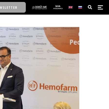
WSLETTER
E/SCHOOL
E/SCHOOL
A
A