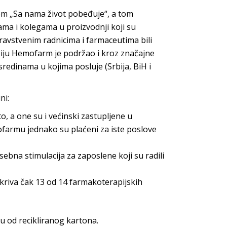
om „Sa nama život pobeđuje“, a tom
ma i kolegama u proizvodnji koji su
dravstvenim radnicima i farmaceutima bili
iju Hemofarm je podržao i kroz značajne
edinama u kojima posluje (Srbija, BiH i
ni:
, a one su i većinski zastupljene u
farmu jednako su plaćeni za iste poslove
na stimulacija za zaposlene koji su radili
kriva čak 13 od 14 farmakoterapijskih
 od recikliranog kartona.