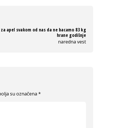
 za apel svakom od nas da ne bacamo 83 kg
hrane godišnje
naredna vest
olja su označena
*