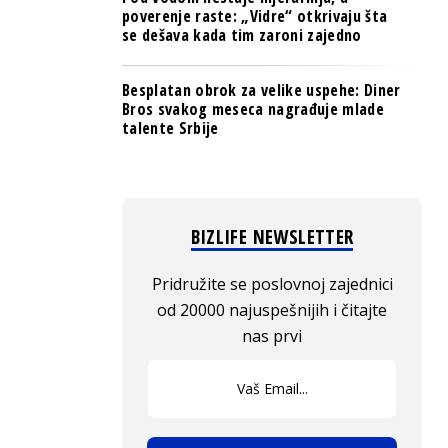
poverenje raste: „Vidre“ otkrivaju šta
se dešava kada tim zaroni zajedno
Besplatan obrok za velike uspehe: Diner
Bros svakog meseca nagrađuje mlade
talente Srbije
BIZLIFE NEWSLETTER
Pridružite se poslovnoj zajednici
od 20000 najuspešnijih i čitajte
nas prvi