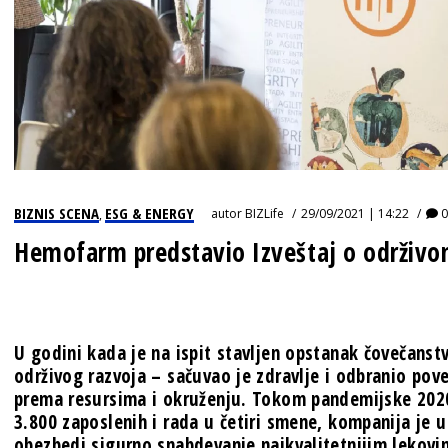
BIZNIS SCENA
ESG & ENERGY
autor
BIZLife
29/09/2021 | 14:22
0
,
Hemofarm predstavio Izveštaj o održivo
U godini kada je na ispit stavljen opstanak čovečanstv
održivog razvoja –
sačuvao je zdravlje i odbranio po
prema resursima i okruženju
. Tokom pandemijske 202
3.800 zaposlenih i rada u četiri smene, kompanija je 
obezbedi sigurno snabdevanje najkvalitetnijim lekovim