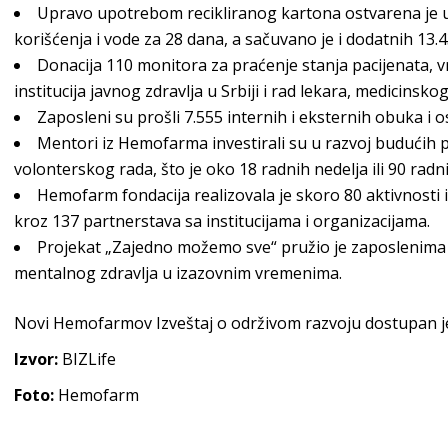
Upravo upotrebom recikliranog kartona ostvarena je u
korišćenja i vode za 28 dana, a sačuvano je i dodatnih 13.4
Donacija 110 monitora za praćenje stanja pacijenata, vr
institucija javnog zdravlja u Srbiji i rad lekara, medicinsko
Zaposleni su prošli 7.555 internih i eksternih obuka i os
Mentori iz Hemofarma investirali su u razvoj budućih 
volonterskog rada, što je oko 18 radnih nedelja ili 90 radn
Hemofarm fondacija realizovala je skoro 80 aktivnosti iz
kroz 137 partnerstava sa institucijama i organizacijama.
Projekat „Zajedno možemo sve“ pružio je zaposlenim
mentalnog zdravlja u izazovnim vremenima.
Novi Hemofarmov Izveštaj o održivom razvoju dostupan 
Izvor:
BIZLife
Foto:
Hemofarm