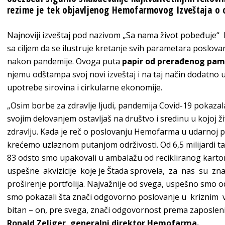
rezime je tek objavljenog Hemofarmovog Izveštaja o 
Najnoviji izveštaj pod nazivom „Sa nama život pobeđuje“ 
sa ciljem da se ilustruje kretanje svih parametara poslova
nakon pandemije. Ovoga puta
papir od prerađenog pa
njemu odštampa svoj novi izveštaj i na taj način dodatno 
upotrebe sirovina i cirkularne ekonomije.
„Osim borbe za zdravlje ljudi, pandemija Covid-19 pokazala
svojim delovanjem ostavljaš na društvo i sredinu u kojoj ž
zdravlju. Kada je reč o poslovanju Hemofarma u udarnoj pa
krećemo uzlaznom putanjom održivosti. Od 6,5 milijardi tab
83 odsto smo upakovali u ambalažu od recikliranog karton
uspešne akvizicije koje je Štada sprovela, za nas su znač
proširenje portfolija. Najvažnije od svega, uspešno smo o
smo pokazali šta znači odgovorno poslovanje u kriznim v
bitan – on, pre svega, znači odgovornost prema zaposlenim
Ronald Zeliger, generalni direktor Hemofarma.