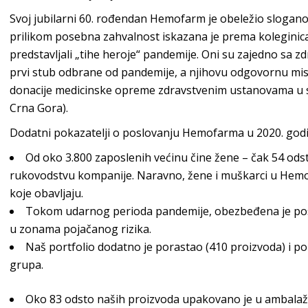
Svoj jubilarni 60. rođendan Hemofarm je obeležio slogan
prilikom posebna zahvalnost iskazana je prema koleginica
predstavljali „tihe heroje“ pandemije. Oni su zajedno sa z
prvi stub odbrane od pandemije, a njihovu odgovornu mis
donacije medicinske opreme zdravstvenim ustanovama u sr
Crna Gora).
Dodatni pokazatelji o poslovanju Hemofarma u 2020. godi
Od oko 3.800 zaposlenih većinu čine žene – čak 54 odsto
rukovodstvu kompanije. Naravno, žene i muškarci u Hemo
koje obavljaju.
Tokom udarnog perioda pandemije, obezbeđena je poseb
u zonama pojačanog rizika.
Naš portfolio dodatno je porastao (410 proizvoda) i po
grupa.
Oko 83 odsto naših proizvoda upakovano je u ambalažu