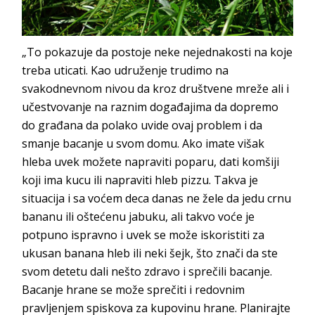
„To pokazuje da postoje neke nejednakosti na koje
treba uticati. Kao udruženje trudimo na
svakodnevnom nivou da kroz društvene mreže ali i
učestvovanje na raznim događajima da dopremo
do građana da polako uvide ovaj problem i da
smanje bacanje u svom domu. Ako imate višak
hleba uvek možete napraviti poparu, dati komšiji
koji ima kucu ili napraviti hleb pizzu. Takva je
situacija i sa voćem deca danas ne žele da jedu crnu
bananu ili oštećenu jabuku, ali takvo voće je
potpuno ispravno i uvek se može iskoristiti za
ukusan banana hleb ili neki šejk, što znači da ste
svom detetu dali nešto zdravo i sprečili bacanje.
Bacanje hrane se može sprečiti i redovnim
pravljenjem spiskova za kupovinu hrane. Planirajte