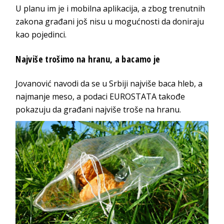
U planu im je i mobilna aplikacija, a zbog trenutnih
zakona građani još nisu u mogućnosti da doniraju
kao pojedinci.
Najviše trošimo na hranu, a bacamo je
Jovanović navodi da se u Srbiji najviše baca hleb, a
najmanje meso, a podaci EUROSTATA takođe
pokazuju da građani najviše troše na hranu.