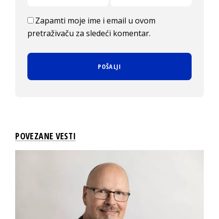
Zapamti moje ime i email u ovom
pretraživaču za sledeći komentar.
POVEZANE VESTI