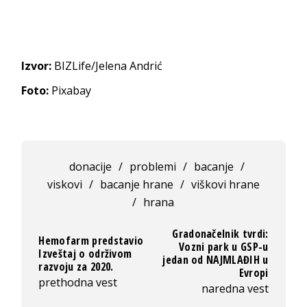
Izvor:
BIZLife/Jelena Andrić
Foto:
Pixabay
donacije
/
problemi
/
bacanje
/
viskovi
/
bacanje hrane
/
viškovi hrane
/
hrana
Gradonačelnik tvrdi:
Hemofarm predstavio
Vozni park u GSP-u
Izveštaj o održivom
jedan od NAJMLAĐIH u
razvoju za 2020.
Evropi
prethodna vest
naredna vest