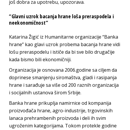
još dobra za upotrebu, upozorava.
“Glavni uzrok bacanja hrane loša preraspodela i
neekonomičnost”
Katarina Žigić iz Humanitarne organizacije “Banka
hrane” kao glavi uzrok probema bacanja hrane vidi
lošu preraspodelu i ističe da bi sve bilo drugačije
kada bismo bili ekonomičniji.
Organizacija je osnovana 2006.godine sa ciljem da
doprinese smanjenju siromaštva, gladi i rasipanja
hrane i sarađuje sa više od 200 raznih organizacija
i socijalnih ustanova širom Srbije.
Banka hrane prikuplja namirnice od kompanija
proizvođača hrane, agro-industrije, trgovinskih
lanaca prehrambenih proizvoda i deli ih svim
ugroženim kategorijama. Tokom protekle godine