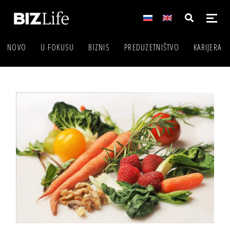
NOVO
U FOKUSU
BIZNIS
PREDUZETNIŠTVO
KARIJERA