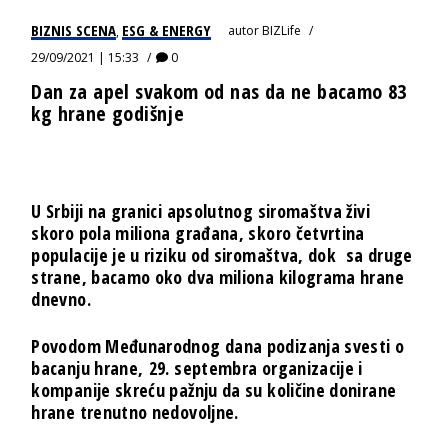
BIZNIS SCENA
ESG & ENERGY
autor
BIZLife
,
29/09/2021 | 15:33
0
Dan za apel svakom od nas da ne bacamo 83
kg hrane godišnje
U Srbiji na granici apsolutnog siromaštva živi
skoro pola miliona građana, skoro četvrtina
populacije je u riziku od siromaštva, dok sa druge
strane, bacamo oko dva miliona kilograma hrane
dnevno.
Povodom Međunarodnog dana podizanja svesti o
bacanju hrane, 29. septembra organizacije i
kompanije skreću pažnju da su količine donirane
hrane trenutno nedovoljne.