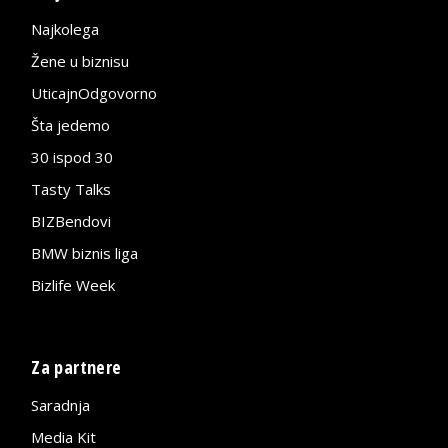
Najkolega
Žene u biznisu
UticajnOdgovorno
Šta jedemo
30 ispod 30
Tasty Talks
BIZBendovi
BMW biznis liga
Bizlife Week
Za partnere
Saradnja
Media Kit