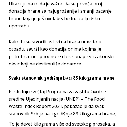
Ukazuju na to da je važno da se poveća broj
donacija hrane za najugroženije i smanji bacanje
hrane koja je još uvek bezbedna za ljudsku
upotrebu.
Kako bi se stvorili uslovi da hrana umesto u
otpadu, završi kao donacija onima kojima je
potrebna, neophodno je da se unapredi zakonski
okvir koji ne destimuliše donatore.
Svaki stanovnik godišnje baci 83 kilograma hrane
Poslednji izveštaj Programa za zaštitu životne
sredine Ujedinjenih nacija (UNEP) – The Food
Waste Index Report 2021. pokazao je da svaki
stanovnik Srbije baci godišnje 83 kilograma hrane,
To je devet kilograma više od svetskog proseka, a