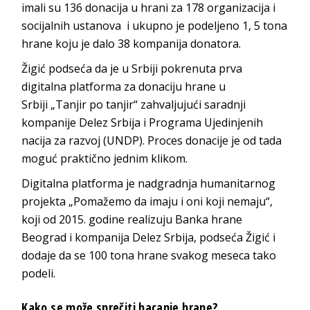
imali su 136 donacija u hrani za 178 organizacija i
socijalnih ustanova i ukupno je podeljeno 1, 5 tona
hrane koju je dalo 38 kompanija donatora.
Žigić podseća da je u Srbiji pokrenuta prva
digitalna platforma za donaciju hrane u
Srbiji „Tanjir po tanjir“ zahvaljujući saradnji
kompanije Delez Srbija i Programa Ujedinjenih
nacija za razvoj (UNDP). Proces donacije je od tada
moguć praktično jednim klikom.
Digitalna platforma je nadgradnja humanitarnog
projekta „Pomažemo da imaju i oni koji nemaju“,
koji od 2015. godine realizuju Banka hrane
Beograd i kompanija Delez Srbija, podseća Žigić i
dodaje da se 100 tona hrane svakog meseca tako
podeli.
Kako se može sprečiti bacanje hrane?