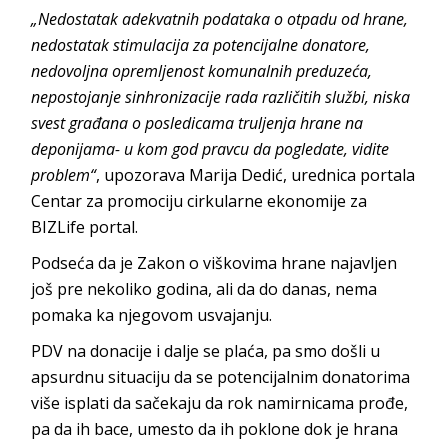
„Nedostatak adekvatnih podataka o otpadu od hrane,
nedostatak stimulacija za potencijalne donatore,
nedovoljna opremljenost komunalnih preduzeća,
nepostojanje sinhronizacije rada različitih službi, niska
svest građana o posledicama truljenja hrane na
deponijama- u kom god pravcu da pogledate, vidite
problem“
, upozorava Marija Dedić, urednica portala
Centar za promociju cirkularne ekonomije za
BIZLife portal.
Podseća da je Zakon o viškovima hrane najavljen
još pre nekoliko godina, ali da do danas, nema
pomaka ka njegovom usvajanju.
PDV na donacije i dalje se plaća, pa smo došli u
apsurdnu situaciju da se potencijalnim donatorima
više isplati da sačekaju da rok namirnicama prođe,
pa da ih bace, umesto da ih poklone dok je hrana