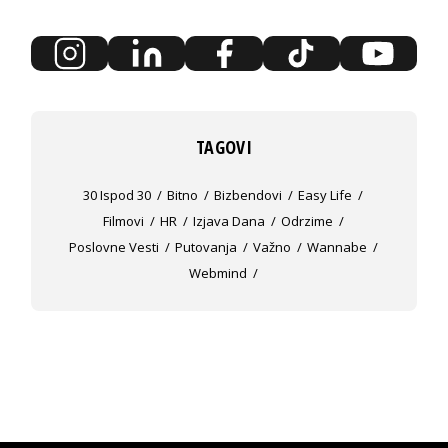
TAGOVI
30 Ispod 30
Bitno
Bizbendovi
Easy Life
Filmovi
HR
Izjava Dana
Odrzime
Poslovne Vesti
Putovanja
Važno
Wannabe
Webmind