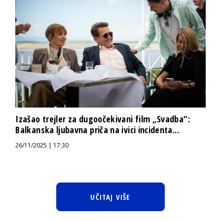
Izašao trejler za dugoočekivani film „Svadba“:
Balkanska ljubavna priča na ivici incidenta...
26/11/2025 | 17:30
UČITAJ VIŠE