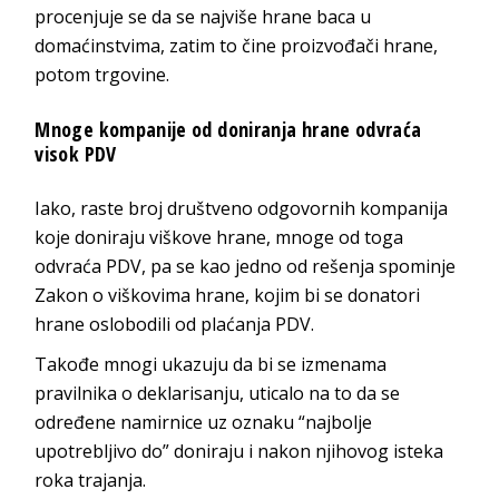
procenjuje se da se najviše hrane baca u
domaćinstvima, zatim to čine proizvođači hrane,
potom trgovine.
Mnoge kompanije od doniranja hrane odvraća
visok PDV
Iako, raste broj društveno odgovornih kompanija
koje doniraju viškove hrane, mnoge od toga
odvraća PDV, pa se kao jedno od rešenja spominje
Zakon o viškovima hrane, kojim bi se donatori
hrane oslobodili od plaćanja PDV.
Takođe mnogi ukazuju da bi se izmenama
pravilnika o deklarisanju, uticalo na to da se
određene namirnice uz oznaku “najbolje
upotrebljivo do” doniraju i nakon njihovog isteka
roka trajanja.