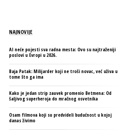
NAJNOVIJE
AI neće pojesti sva radna mesta: Ovo su najtraženiji
poslovi u Evropi u 2026.
Baja Patak: Milijarder koji ne troši novac, već uživa u
tome što ga ima
Kako je jedan strip zauvek promenio Betmena: Od
šaljivog superheroja do mračnog osvetnika
Osam filmova koji su predvideli budućnost u kojoj
danas živimo