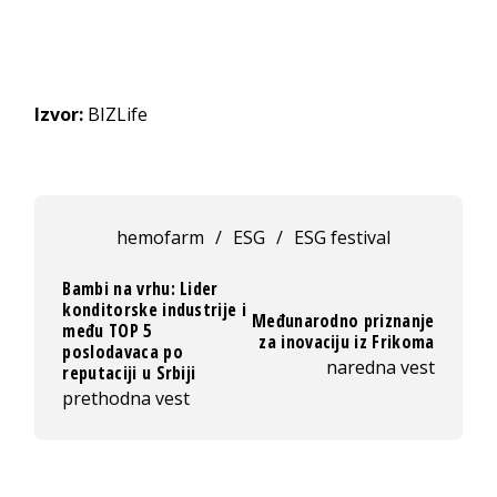
Izvor:
BIZLife
hemofarm
/
ESG
/
ESG festival
Bambi na vrhu: Lider
konditorske industrije i
Međunarodno priznanje
među TOP 5
za inovaciju iz Frikoma
poslodavaca po
naredna vest
reputaciji u Srbiji
prethodna vest