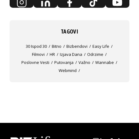
TAGOVI
30 Ispod 30
Bitno
Bizbendovi
Easy Life
Filmovi
HR
Izjava Dana
Odrzime
Poslovne Vesti
Putovanja
Važno
Wannabe
Webmind