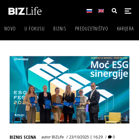
NOVO
U FOKUSU
BIZNIS
PREDUZETNIŠTVO
KARIJERA
BIZNIS SCENA
autor
BIZLife
23/10/2025 | 16:29
0