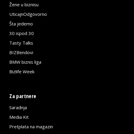
Žene u biznisu
UticajnOdgovorno
Šta jedemo
30 ispod 30
Tasty Talks
BIZBendovi
BMW biznis liga
Bizlife Week
Za partnere
Saradnja
Media Kit
Pretplata na magazin