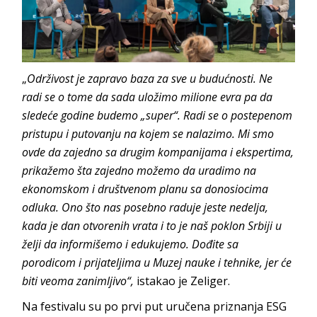
„
Održivost je zapravo baza za sve u budućnosti.
Ne
radi se o tome da sada uložimo milione evra pa da
sledeće godine budemo „super“.
Radi se o postepenom
pristupu i putovanju na kojem se nalazimo.
Mi smo
ovde da zajedno sa drugim kompanijama i ekspertima,
prikažemo šta zajedno možemo da uradimo na
ekonomskom i društvenom planu sa donosiocima
odluka. Ono što nas posebno raduje jeste nedelja,
kada je dan otvorenih vrata i to je naš poklon Srbiji u
želji da informišemo i edukujemo. Dođite sa
porodicom i prijateljima u Muzej nauke i tehnike, jer će
biti veoma zanimljivo
“,
istakao je Zeliger.
Na festivalu su po prvi put uručena priznanja ESG