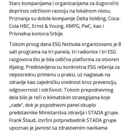
Stars kompanijama i organizacijama za dugoročni
doprinos održivom razvoju na lokalnom nivou.
Priznanja su dobile kompanije Delta holding, Coca-
Cola HBC, Ernst & Young, KMPG, PwC, kao i
Privredna komora Srbije.
Tokom prvog dana ESG festivala organizovano je 8
sati programa na tri panela, tri radionice i tri ESG
razgovora što je bila odlična platforma za otvoren
dijalog. Predstavljena su konkretna ESG rešenja za
neposrednu primenu u praksi, uz naglasak na
zdravlje kao zajedničku vrednost kroz prevenciju,
odgovornost i održivost. Tokom prepodnevnog
dela bilo je reči o klimatskim strategijama koje
„rade“, dok je popodnevni panel okupio
predstavnike Ministarstva zdravlja i STADA grupe.
Frank Štaud, izvršni potpredsednik STADA grupe
upoznao je javnost sa zdrastvenim navikama