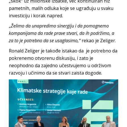
„skok“ uz milionske izdatke, već kontinuiran niz
pametnih, malih odluka koje se ugrađuju u svaku
investiciju i korak napred.
„
Želimo da unapredimo sinergiju i da pomognemo
kompanijama da rade prave stvari, da ih podržimo, a
za to je potrebno da se usaglasimo,“
rekao je Zeliger.
Ronald Zeliger je takođe istakao da je potrebno da
pokrenemo otvorenu diskusiju, i zato je
neophodno da zajedno učestvujemo u održivom
razvoju i učinimo da se stvari zaista dogode.