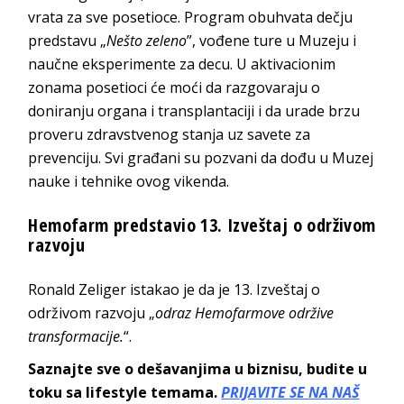
vrata za sve posetioce. Program obuhvata dečju
predstavu „
Nešto zeleno
”, vođene ture u Muzeju i
naučne eksperimente za decu. U aktivacionim
zonama posetioci će moći da razgovaraju o
doniranju organa i transplantaciji i da urade brzu
proveru zdravstvenog stanja uz savete za
prevenciju. Svi građani su pozvani da dođu u Muzej
nauke i tehnike ovog vikenda.
Hemofarm predstavio 13. Izveštaj o održivom
razvoju
Ronald Zeliger istakao je da je 13. Izveštaj o
održivom razvoju „
odraz Hemofarmove održive
transformacije.
“.
Saznajte sve o dešavanjima u biznisu, budite u
toku sa lifestyle temama.
PRIJAVITE SE NA NAŠ