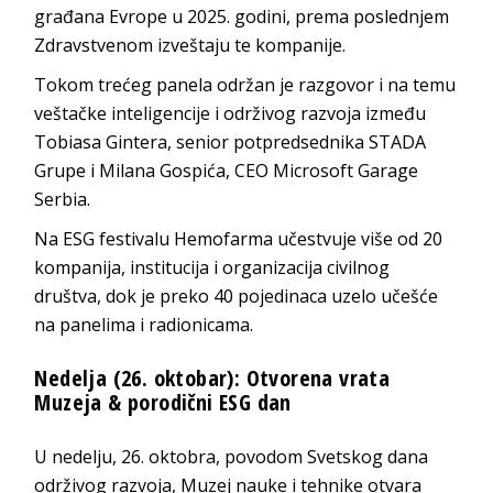
građana Evrope u 2025. godini, prema poslednjem
Zdravstvenom izveštaju te kompanije.
Tokom trećeg panela održan je razgovor i na temu
veštačke inteligencije i održivog razvoja između
Tobiasa Gintera, senior potpredsednika STADA
Grupe i Milana Gospića, CEO Microsoft Garage
Serbia.
Na ESG festivalu Hemofarma učestvuje više od 20
kompanija, institucija i organizacija civilnog
društva, dok je preko 40 pojedinaca uzelo učešće
na panelima i radionicama.
Nedelja (26. oktobar): Otvorena vrata
Muzeja & porodični ESG dan
U nedelju, 26. oktobra, povodom Svetskog dana
održivog razvoja, Muzej nauke i tehnike otvara