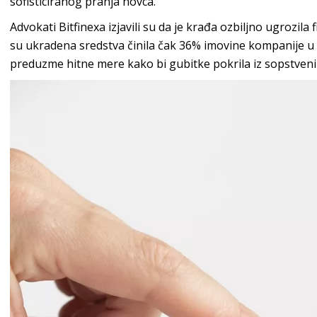
sofisticiranog pranja novca.
Advokati Bitfinexa izjavili su da je krađa ozbiljno ugrozila 
su ukradena sredstva činila čak 36% imovine kompanije u
preduzme hitne mere kako bi gubitke pokrila iz sopstvenih