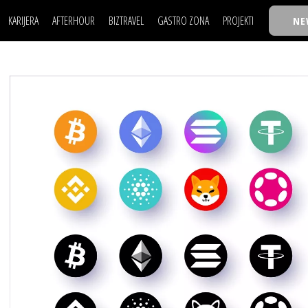
KARIJERA
AFTERHOUR
BIZTRAVEL
GASTRO ZONA
PROJEKTI
NE
POSAO
FILM I SCENA
NAJKOLEGA
LJUDI (HR)
KNJIGE
TASTY TALKS
POSAO
FILM I SCENA
NAJKOLEGA
JE
MOJ UGAO
AUTO SVET
30 ISPOD 30
LJUDI (HR)
KNJIGE
TASTY TALKS
USAVRŠAVANJE
STIL
BACK TO OFFIC
JE
MOJ UGAO
AUTO SVET
30 ISPOD 30
KNOW-HOW
WELLBEING
BIZBENDOVI
USAVRŠAVANJE
STIL
BACK TO OFFIC
BIZKOLEGIJUM
KNOW-HOW
WELLBEING
BIZBENDOVI
BMW BIZNIS LIG
BIZKOLEGIJUM
BIZLIFE WEEK
BMW BIZNIS LIG
IZJAVA GODINE
BIZLIFE WEEK
IZJAVA GODINE