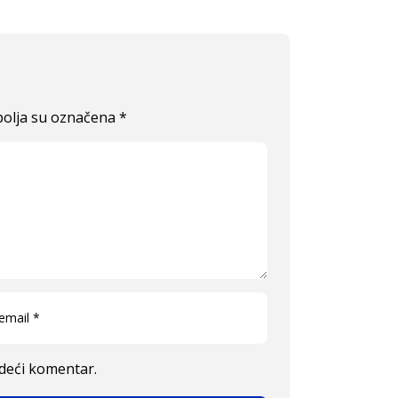
olja su označena
*
edeći komentar.