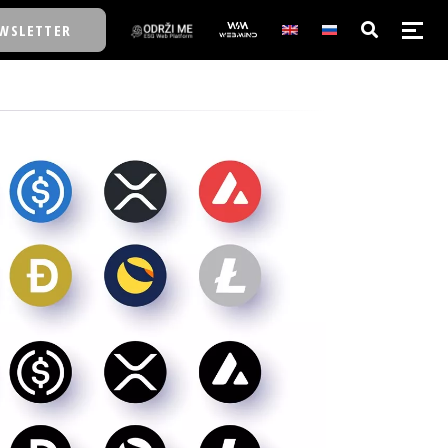
WSLETTER
E/SCHOOL
E/SCHOOL
A
A