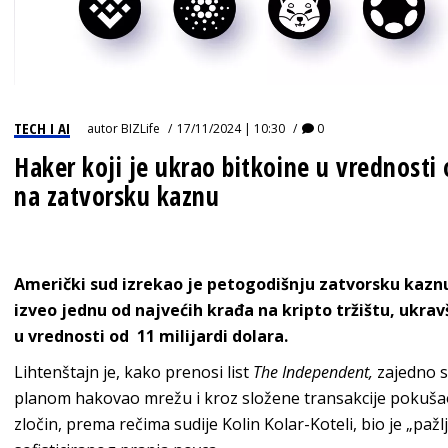
TECH I AI
autor
BIZLife
17/11/2024 | 10:30
0
Haker koji je ukrao bitkoine u vrednosti 
na zatvorsku kaznu
Američki sud izrekao je petogodišnju zatvorsku kaznu I
izveo jednu od najvećih krađa na kripto tržištu, ukrav
u vrednosti od 11 milijardi dolara.
Lihtenštajn je, kako prenosi list
The Independent,
zajedno 
planom hakovao mrežu i kroz složene transakcije pokušao
zločin, prema rečima sudije Kolin Kolar-Koteli, bio je „pažl