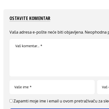
OSTAVITE KOMENTAR
Vaša adresa e-pošte neće biti objavljena.
Neophodna p
Zapamti moje ime i email u ovom pretraživaču za sl