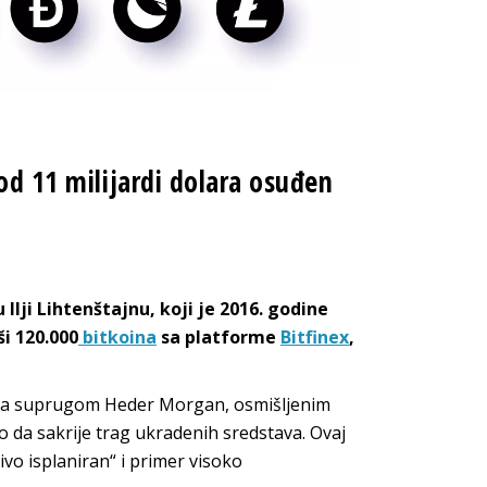
od 11 milijardi dolara osuđen
lji Lihtenštajnu, koji je 2016. godine
ši 120.000
bitkoina
sa platforme
Bitfinex
,
sa suprugom Heder Morgan, osmišljenim
 da sakrije trag ukradenih sredstava. Ovaj
jivo isplaniran“ i primer visoko