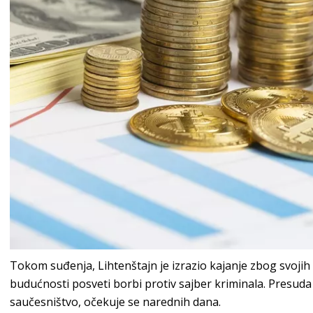
Tokom suđenja, Lihtenštajn je izrazio kajanje zbog svojih p
budućnosti posveti borbi protiv sajber kriminala. Presuda
saučesništvo, očekuje se narednih dana.