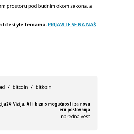
alnom prostoru pod budnim okom zakona, a
sa lifestyle temama.
PRIJAVITE SE NA NAŠ
ad
/
bitcoin
/
bitkoin
ija24: Vizija, AI i biznis mogućnosti za novu
eru poslovanja
naredna vest