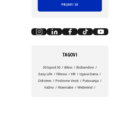
PRIJAVI SE
TAGOVI
30 Ispod 30
Bitno
Bizbendovi
Easy Life
Filmovi
HR
Izjava Dana
Odrzime
Poslovne Vesti
Putovanja
Važno
Wannabe
Webmind