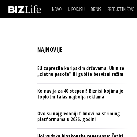
NOVO
U FOKUSU
BIZNIS
PREDUZETNIŠTVO
IZJAVA DANA
BIZNIS SCENA
VIDEO
REAL ESTATE
IZJAVA DANA
BIZNIS SCENA
BREND I KOMUNIKACI
VIDEO
REAL ESTATE
ESG & ENERGY
NAJNOVIJE
BREND I KOMUNIKACI
BANKE
ESG & ENERGY
OSIGURANJE
EU zapretila karipskim državama: Ukinite
BANKE
„zlatne pasoše“ ili gubite bezvizni režim
TECH I AI
OSIGURANJE
BIZNIS & SPORT
Ko navija za 40 stepeni? Biznisi kojima je
TECH I AI
toplotni talas najbolja reklama
PULS REGIONA
BIZNIS & SPORT
NOVO NA RAFU
Ovo su najgledaniji filmovi na striming
PULS REGIONA
platformama u 2026. godini
NOVO NA RAFU
Holivudska bioskopska renesansa: Četiri