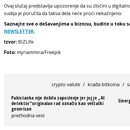
Ovaj slučaj predstavlja upozorenje da su zločini u digit
sudija je poručila da takva dela neće proći nekažnjeno.
Saznajte sve o dešavanjima u biznisu, budite u toku 
NEWSLETTER.
Izvor:
BIZLife
Foto:
myriammira/Freepik
crypto valute
/
krađa bitkoina
/
s
Pakistanka nije dobila zaposlenje jer joj je „AI
Sinerg
detektor“originalan rad označio kao veštački
generisan
prethodna vest