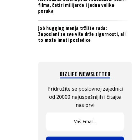
filma, četiri milijarde i jedna velika
poruka
Job hugging menja tržište rada:
Zaposleni se sve više drže sigurnosti, ali
to može imati posledice
BIZLIFE NEWSLETTER
Pridružite se poslovnoj zajednici
od 20000 najuspešnijih i čitajte
nas prvi