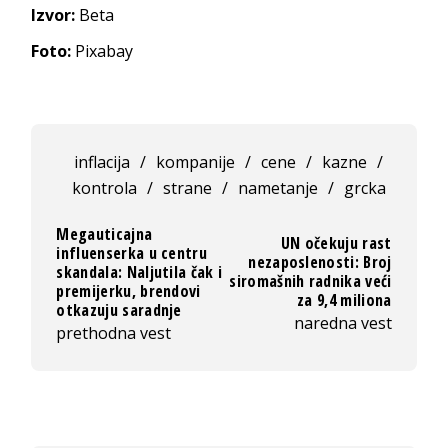
Izvor:
Beta
Foto:
Pixabay
inflacija
/
kompanije
/
cene
/
kazne
/
kontrola
/
strane
/
nametanje
/
grcka
Megauticajna
UN očekuju rast
influenserka u centru
nezaposlenosti: Broj
skandala: Naljutila čak i
siromašnih radnika veći
premijerku, brendovi
za 9,4 miliona
otkazuju saradnje
naredna vest
prethodna vest