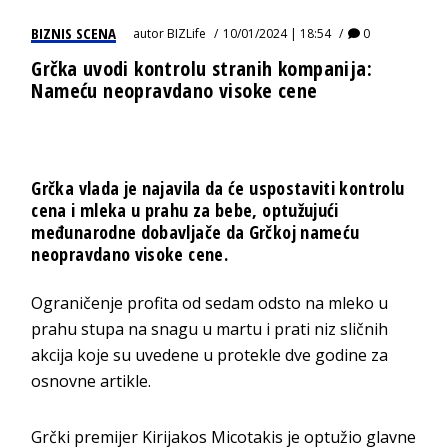
BIZNIS SCENA
autor
BIZLife
10/01/2024 | 18:54
0
Grčka uvodi kontrolu stranih kompanija:
Nameću neopravdano visoke cene
Grčka vlada je najavila da će uspostaviti kontrolu
cena i mleka u prahu za bebe, optužujući
međunarodne dobavljače da Grčkoj nameću
neopravdano visoke cene.
Ograničenje profita od sedam odsto na mleko u
prahu stupa na snagu u martu i prati niz sličnih
akcija koje su uvedene u protekle dve godine za
osnovne artikle.
Grčki premijer Kirijakos Micotakis je optužio glavne