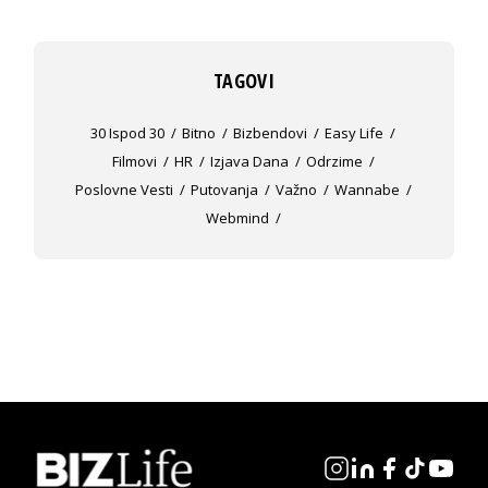
TAGOVI
30 Ispod 30
Bitno
Bizbendovi
Easy Life
Filmovi
HR
Izjava Dana
Odrzime
Poslovne Vesti
Putovanja
Važno
Wannabe
Webmind