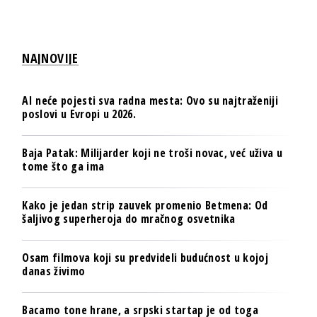
NAJNOVIJE
AI neće pojesti sva radna mesta: Ovo su najtraženiji
poslovi u Evropi u 2026.
Baja Patak: Milijarder koji ne troši novac, već uživa u
tome što ga ima
Kako je jedan strip zauvek promenio Betmena: Od
šaljivog superheroja do mračnog osvetnika
Osam filmova koji su predvideli budućnost u kojoj
danas živimo
Bacamo tone hrane, a srpski startap je od toga