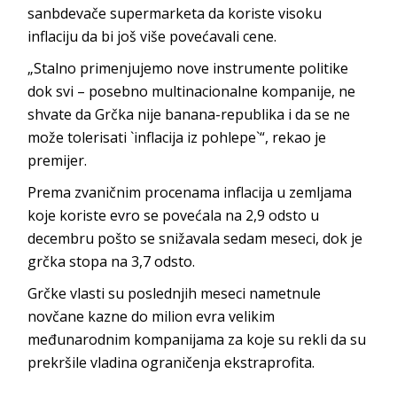
sanbdevače supermarketa da koriste visoku
inflaciju da bi još više povećavali cene.
„Stalno primenjujemo nove instrumente politike
dok svi – posebno multinacionalne kompanije, ne
shvate da Grčka nije banana-republika i da se ne
može tolerisati `inflacija iz pohlepe`“, rekao je
premijer.
Prema zvaničnim procenama inflacija u zemljama
koje koriste evro se povećala na 2,9 odsto u
decembru pošto se snižavala sedam meseci, dok je
grčka stopa na 3,7 odsto.
Grčke vlasti su poslednjih meseci nametnule
novčane kazne do milion evra velikim
međunarodnim kompanijama za koje su rekli da su
prekršile vladina ograničenja ekstraprofita.