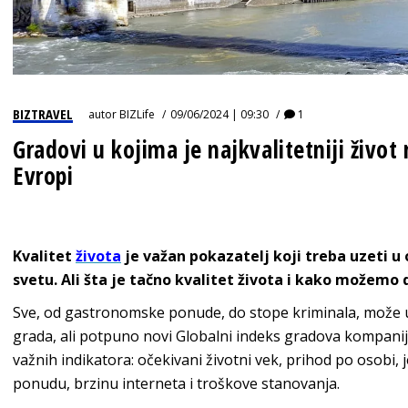
BIZTRAVEL
autor
BIZLife
09/06/2024 | 09:30
1
Gradovi u kojima je najkvalitetniji život n
Evropi
Kvalitet
života
je važan pokazatelj koji treba uzeti u 
svetu. Ali šta je tačno kvalitet života i kako možemo
Sve, od gastronomske ponude, do stope kriminala, može ut
grada, ali potpuno novi Globalni indeks gradova kompanij
važnih indikatora: očekivani životni vek, prihod po osobi, 
ponudu, brzinu interneta i troškove stanovanja.