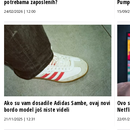
potrebama zaposlenih?
Pumpk
24/02/2026 | 12:00
15/09/2
Ako su vam dosadile Adidas Sambe, ovaj novi
Ovo s
bordo model još niste videli
Netfl
21/11/2025 | 12:31
22/01/2