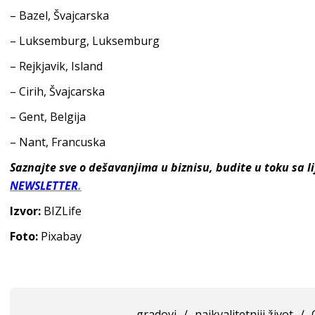
– Bazel, Švajcarska
– Luksemburg, Luksemburg
– Rejkjavik, Island
– Cirih, Švajcarska
– Gent, Belgija
– Nant, Francuska
Saznajte sve o dešavanjima u biznisu, budite u toku sa 
NEWSLETTER
.
Izvor:
BIZLife
Foto:
Pixabay
gradovi
/
najkvalitetniji život
/