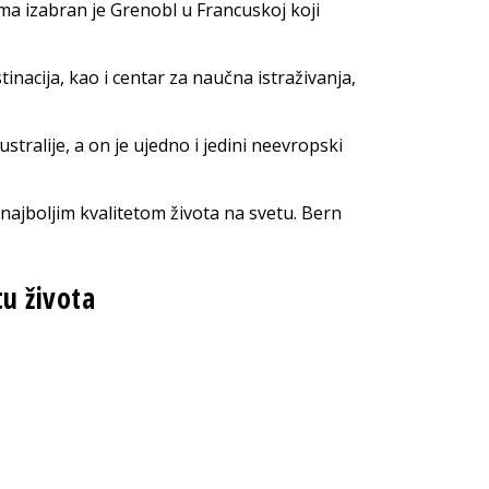
ima izabran je Grenobl u Francuskoj koji
inacija, kao i centar za naučna istraživanja,
tralije, a on je ujedno i jedini neevropski
 najboljim kvalitetom života na svetu. Bern
tu života