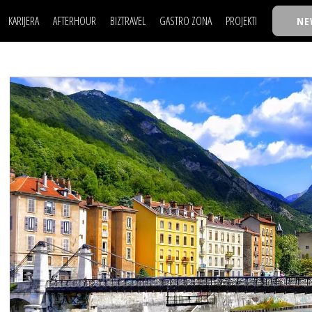
KARIJERA
AFTERHOUR
BIZTRAVEL
GASTRO ZONA
PROJEKTI
NE
POSAO
FILM I SCENA
NAJKOLEGA
LJUDI (HR)
KNJIGE
TASTY TALKS
POSAO
FILM I SCENA
NAJKOLEGA
JE
MOJ UGAO
AUTO SVET
30 ISPOD 30
LJUDI (HR)
KNJIGE
TASTY TALKS
USAVRŠAVANJE
STIL
BACK TO OFFICE/SCHOOL
JE
MOJ UGAO
AUTO SVET
30 ISPOD 30
KNOW-HOW
WELLBEING
BIZBENDOVI
USAVRŠAVANJE
STIL
BACK TO OFFICE/SCHOOL
BIZKOLEGIJUM
KNOW-HOW
WELLBEING
BIZBENDOVI
BMW BIZNIS LIGA
BIZKOLEGIJUM
BIZLIFE WEEK
BMW BIZNIS LIGA
IZJAVA GODINE
BIZLIFE WEEK
IZJAVA GODINE