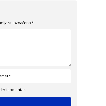
olja su označena
*
edeći komentar.