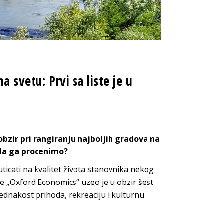
a svetu: Prvi sa liste je u
obzir pri rangiranju najboljih gradova na
 da ga procenimo?
icati na kvalitet života stanovnika nekog
e „Oxford Economics“ uzeo je u obzir šest
jednakost prihoda, rekreaciju i kulturnu