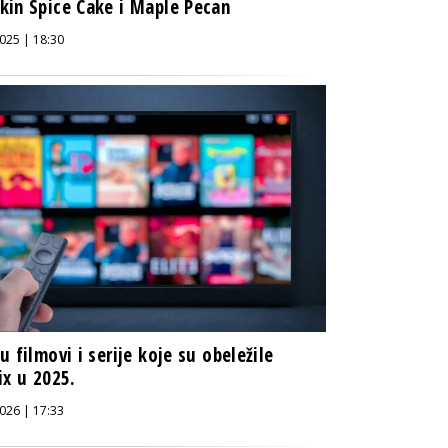
in Spice Cake i Maple Pecan
025 | 18:30
u filmovi i serije koje su obeležile
ix u 2025.
026 | 17:33