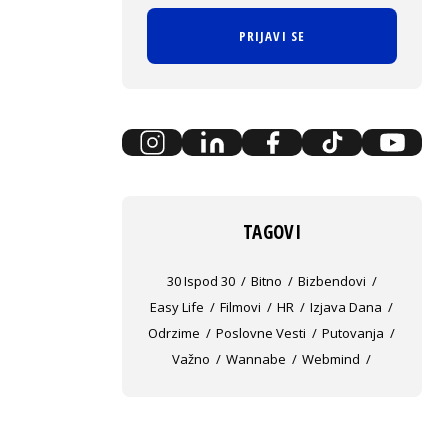
PRIJAVI SE
TAGOVI
30 Ispod 30
Bitno
Bizbendovi
Easy Life
Filmovi
HR
Izjava Dana
Odrzime
Poslovne Vesti
Putovanja
Važno
Wannabe
Webmind