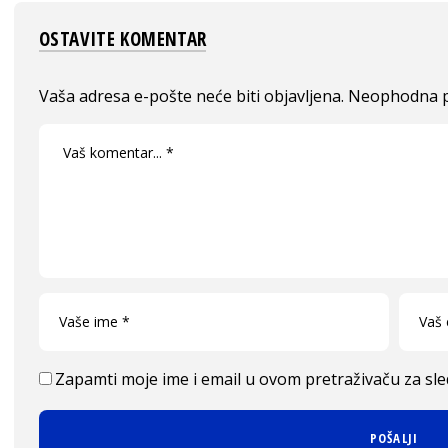
OSTAVITE KOMENTAR
Vaša adresa e-pošte neće biti objavljena.
Neophodna p
Zapamti moje ime i email u ovom pretraživaču za sl