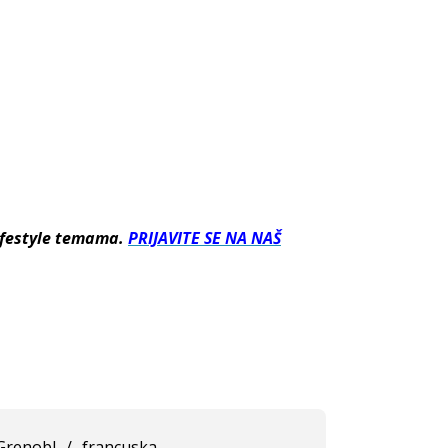
lifestyle temama.
PRIJAVITE SE NA NAŠ
Grenobl
/
francuska