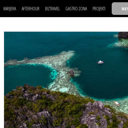
KARIJERA
AFTERHOUR
BIZTRAVEL
GASTRO ZONA
PROJEKTI
NE
POSAO
FILM I SCENA
NAJKOLEGA
LJUDI (HR)
KNJIGE
TASTY TALKS
POSAO
FILM I SCENA
NAJKOLEGA
JE
MOJ UGAO
AUTO SVET
30 ISPOD 30
LJUDI (HR)
KNJIGE
TASTY TALKS
USAVRŠAVANJE
STIL
BACK TO OFFIC
JE
MOJ UGAO
AUTO SVET
30 ISPOD 30
KNOW-HOW
WELLBEING
BIZBENDOVI
USAVRŠAVANJE
STIL
BACK TO OFFIC
BIZKOLEGIJUM
KNOW-HOW
WELLBEING
BIZBENDOVI
BMW BIZNIS LIG
BIZKOLEGIJUM
BIZLIFE WEEK
BMW BIZNIS LIG
IZJAVA GODINE
BIZLIFE WEEK
IZJAVA GODINE