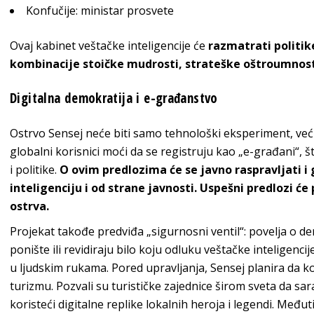
Konfučije: ministar prosvete
Ovaj kabinet veštačke inteligencije će
razmatrati politik
kombinacije stoičke mudrosti, strateške oštroumnosti 
Digitalna demokratija i e-građanstvo
Ostrvo Sensej neće biti samo tehnološki eksperiment, već 
globalni korisnici moći da se registruju kao „e-građani“, 
i politike.
O ovim predlozima će se javno raspravljati i
inteligenciju i od strane javnosti. Uspešni predlozi ć
ostrva.
Projekat takođe predviđa „sigurnosni ventil“: povelja o de
ponište ili revidiraju bilo koju odluku veštačke inteligenci
u ljudskim rukama. Pored upravljanja, Sensej planira da kor
turizmu. Pozvali su turističke zajednice širom sveta da sar
koristeći digitalne replike lokalnih heroja i legendi. Među