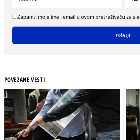
Zapamti moje ime i email u ovom pretraživaču za sl
POVEZANE VESTI