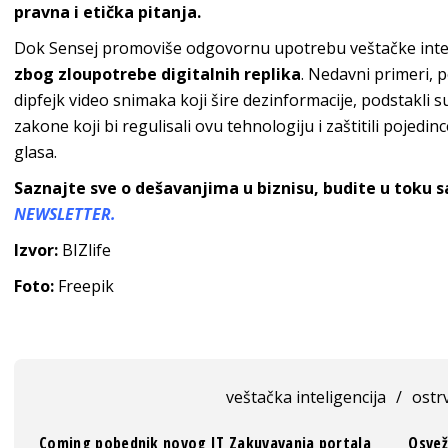
pravna i etička pitanja.
Dok Sensej promoviše odgovornu upotrebu veštačke intel
zbog zloupotrebe digitalnih replika
. Nedavni primeri, 
dipfejk video snimaka koji šire dezinformacije, podstakli 
zakone koji bi regulisali ovu tehnologiju i zaštitili pojedi
glasa.
Saznajte sve o dešavanjima u biznisu, budite u toku 
NEWSLETTER.
Izvor:
BIZlife
Foto:
Freepik
veštačka inteligencija
/
ostr
Coming pobednik novog IT Zakuvavanja portala
Osvež