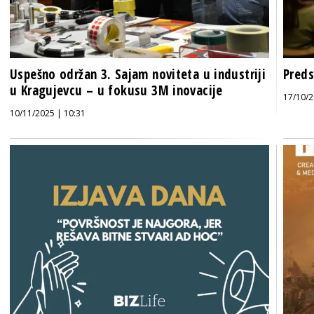
Uspešno održan 3. Sajam noviteta u industriji
Preds
u Kragujevcu – u fokusu 3M inovacije
17/10/2
10/11/2025 | 10:31