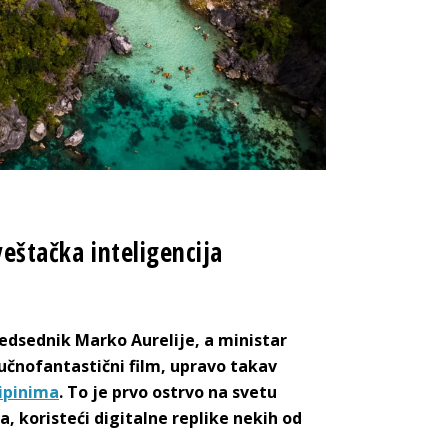
veštačka inteligencija
redsednik Marko Aurelije, a ministar
učnofantastični film, upravo takav
lipinima
. To je prvo ostrvo na svetu
, koristeći digitalne replike nekih od