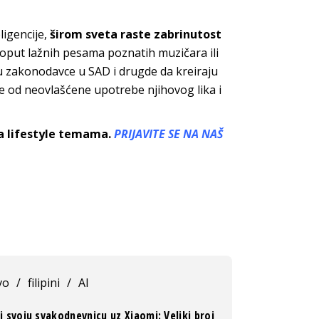
igencije,
širom sveta raste zabrinutost
poput lažnih pesama poznatih muzičara ili
su zakonodavce u SAD i drugde da kreiraju
nce od neovlašćene upotrebe njihovog lika i
sa lifestyle temama.
PRIJAVITE SE NA NAŠ
vo
/
filipini
/
AI
i svoju svakodnevnicu uz Xiaomi: Veliki broj