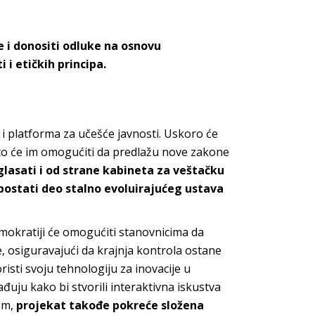
e i donositi odluke na osnovu
i etičkih principa.
i platforma za učešće javnosti. Uskoro će
što će im omogućiti da predlažu nove zakone
 glasati i od strane kabineta za veštačku
e postati deo stalno evoluirajućeg ustava
mokratiji će omogućiti stanovnicima da
je, osiguravajući da krajnja kontrola ostane
isti svoju tehnologiju za inovacije u
ađuju kako bi stvorili interaktivna iskustva
tim,
projekat takođe pokreće složena