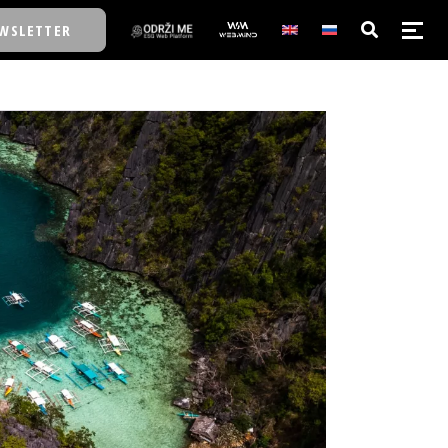
WSLETTER
E/SCHOOL
E/SCHOOL
A
A