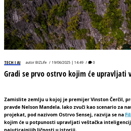
TECH I AI
autor
BIZLife
19/06/2025 | 14:49
0
Gradi se prvo ostrvo kojim će upravljati 
Zamislite zemlju u kojoj je premijer Vinston Čerčil, p
pravde Nelson Mandela. Iako zvuči kao scenario za na
projekat, pod nazivom Ostrvo Sensej, razvija se na
Fi
kojim će u potpunosti upravljati veštačka inteligencija
najuticajnijih ličnosti u istoriji.