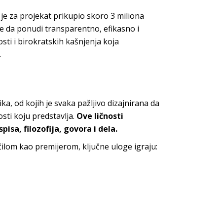
 je za projekat prikupio skoro 3 miliona
ože da ponudi transparentno, efikasno i
sti i birokratskih kašnjenja koja
.
ika, od kojih je svaka pažljivo dizajnirana da
osti koju predstavlja.
Ove ličnosti
isa, filozofija, govora i dela.
lom kao premijerom, ključne uloge igraju: