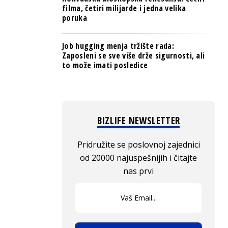
filma, četiri milijarde i jedna velika
poruka
Job hugging menja tržište rada:
Zaposleni se sve više drže sigurnosti, ali
to može imati posledice
BIZLIFE NEWSLETTER
Pridružite se poslovnoj zajednici
od 20000 najuspešnijih i čitajte
nas prvi