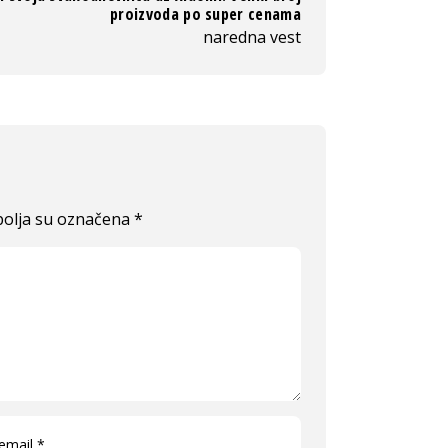
proizvoda po super cenama
naredna vest
olja su označena
*