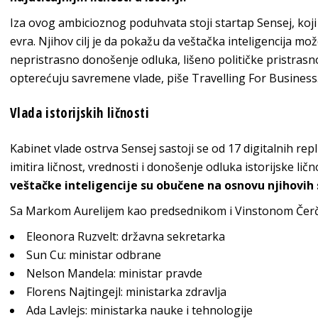
Iza ovog ambicioznog poduhvata stoji startap Sensej, koji
evra. Njihov cilj je da pokažu da veštačka inteligencija m
nepristrasno donošenje odluka, lišeno političke pristrasno
opterećuju savremene vlade, piše Travelling For Business
Vlada istorijskih ličnosti
Kabinet vlade ostrva Sensej sastoji se od 17 digitalnih repl
imitira ličnost, vrednosti i donošenje odluka istorijske ličn
veštačke inteligencije su obučene na osnovu njihovih sp
Sa Markom Aurelijem kao predsednikom i Vinstonom Čerči
Eleonora Ruzvelt: državna sekretarka
Sun Cu: ministar odbrane
Nelson Mandela: ministar pravde
Florens Najtingejl: ministarka zdravlja
Ada Lavlejs: ministarka nauke i tehnologije