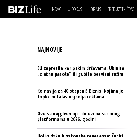
NOVO
U FOKUSU
BIZNIS
PREDUZETNIŠTVO
IZJAVA DANA
BIZNIS SCENA
VIDEO
REAL ESTATE
IZJAVA DANA
BIZNIS SCENA
BREND I KOMUNIKACI
VIDEO
REAL ESTATE
ESG & ENERGY
NAJNOVIJE
BREND I KOMUNIKACI
BANKE
ESG & ENERGY
OSIGURANJE
EU zapretila karipskim državama: Ukinite
BANKE
„zlatne pasoše“ ili gubite bezvizni režim
TECH I AI
OSIGURANJE
BIZNIS & SPORT
Ko navija za 40 stepeni? Biznisi kojima je
TECH I AI
toplotni talas najbolja reklama
PULS REGIONA
BIZNIS & SPORT
NOVO NA RAFU
Ovo su najgledaniji filmovi na striming
PULS REGIONA
platformama u 2026. godini
NOVO NA RAFU
Holivudska bioskopska renesansa: Četiri