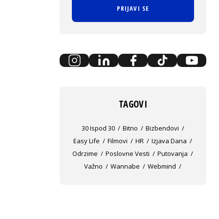
PRIJAVI SE
TAGOVI
30 Ispod 30
Bitno
Bizbendovi
Easy Life
Filmovi
HR
Izjava Dana
Odrzime
Poslovne Vesti
Putovanja
Važno
Wannabe
Webmind