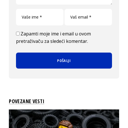
Zapamti moje ime i email u ovom
pretraživaču za sledeći komentar.
POVEZANE VESTI