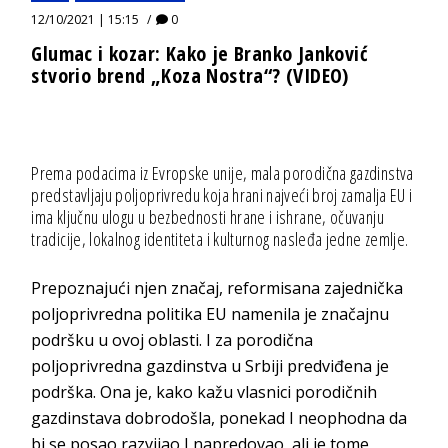
12/10/2021 | 15:15
0
Glumac i kozar: Kako je Branko Janković
stvorio brend „Koza Nostra“? (VIDEO)
Prema podacima iz Evropske unije, mala porodična gazdinstva
predstavljaju poljoprivredu koja hrani najveći broj zamalja EU i
ima ključnu ulogu u bezbednosti hrane i ishrane, očuvanju
tradicije, lokalnog identiteta i kulturnog nasleđa jedne zemlje.
Prepoznajući njen značaj, reformisana zajednička
poljoprivredna politika EU namenila je značajnu
podršku u ovoj oblasti. I za porodična
poljoprivredna gazdinstva u Srbiji predviđena je
podrška. Ona je, kako kažu vlasnici porodičnih
gazdinstava dobrodošla, ponekad I neophodna da
bi se posao razvijao I napredovao, ali je tome