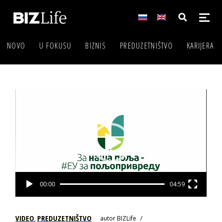
NOVO
U FOKUSU
BIZNIS
PREDUZETNIŠTVO
KARIJERA
Video
Player
00:00
04:59
VIDEO
PREDUZETNIŠTVO
autor
BIZLife
,