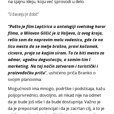
na sjajnu ideju, koju već sprovodi u delo.
“U davanju je dobit“
“Pošto je film Leptirica u antologiji svetskog horor
filma, a Milovan Glišić je iz Valjeva, iz ovog kraja,
rešio sam da napravim malu vodenicu, gde će na
licu mesta da se melje brašno, pravi kačamak,
cicvara, proja sa kozjim sirom. To će biti mesto za
odmor, ugodnu degustaciju, a samim tim I
marketing. Na taj način zatvaram i turistički i
proizvođačku priču
”
, ushićeno priča Branko o
svojim planovima.
Mogućnosti ima mnogo, podrške i podsticaja, kažu
poljoprivrednici, dovoljno, ali nikad nije na odmet
da je bude još više I da bude dostupnija. Važno je
da je prepoznat potencijal i da je zacrtan cilj, a to je