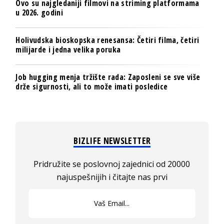
Ovo su najgledaniji filmovi na striming platformama
u 2026. godini
Holivudska bioskopska renesansa: Četiri filma, četiri
milijarde i jedna velika poruka
Job hugging menja tržište rada: Zaposleni se sve više
drže sigurnosti, ali to može imati posledice
BIZLIFE NEWSLETTER
Pridružite se poslovnoj zajednici od 20000
najuspešnijih i čitajte nas prvi