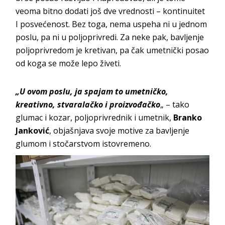
veoma bitno dodati još dve vrednosti – kontinuitet
I posvećenost. Bez toga, nema uspeha ni u jednom
poslu, pa ni u poljoprivredi. Za neke pak, bavljenje
poljoprivredom je kretivan, pa čak umetnički posao
od koga se može lepo živeti.
„U ovom poslu, ja spajam to umetničko,
kreativno, stvaralačko i proizvođačko
„
– tako
glumac i kozar, poljoprivrednik i umetnik,
Branko
Janković
, objašnjava svoje motive za bavljenje
glumom i stočarstvom istovremeno.