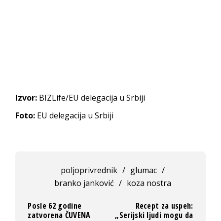
Izvor:
BIZLife/EU delegacija u Srbiji
Foto:
EU delegacija u Srbiji
poljoprivrednik
/
glumac
/
branko janković
/
koza nostra
Posle 62 godine
Recept za uspeh:
zatvorena ČUVENA
„Serijski ljudi mogu da