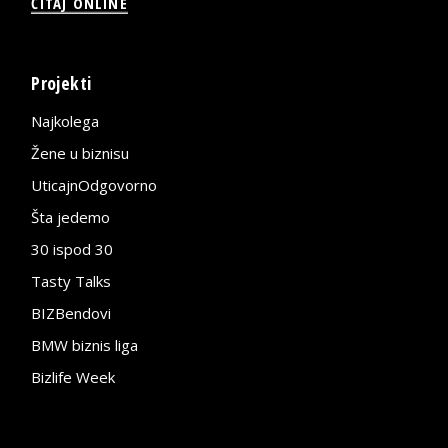
ČITAJ ONLINE
Projekti
Najkolega
Žene u biznisu
UticajnOdgovorno
Šta jedemo
30 ispod 30
Tasty Talks
BIZBendovi
BMW biznis liga
Bizlife Week