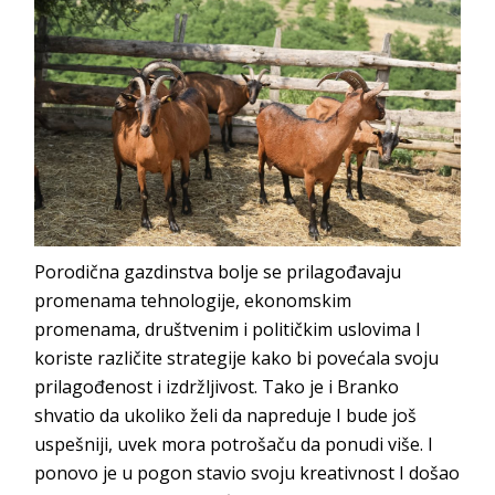
Porodična gazdinstva bolje se prilagođavaju
promenama tehnologije, ekonomskim
promenama, društvenim i političkim uslovima I
koriste različite strategije kako bi povećala svoju
prilagođenost i izdržljivost. Tako je i Branko
shvatio da ukoliko želi da napreduje I bude još
uspešniji, uvek mora potrošaču da ponudi više. I
ponovo je u pogon stavio svoju kreativnost I došao