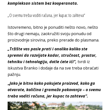
kompleksan sistem bez kooperanata.
„O svemu treba voditi računa, jer kupac to zahteva“
Istovremeno, bitno je ponuditi nešto novo, nešto
što drugi nemaju, zaokružiti svoju ponudu od
proizvodnje sirovina, preko prerade do plasmana.
„Tržište vas posle prati i onoliko koliko ste
spremni da razvijate kadar, stručnost, prostor,
tehniku i tehnologiju, dotle ćete ići“
,
tvrdi iz
iskustva Branko i dodaje da na sve treba obraćati
pažnju.
„
Jako je bitno kako pakujete proizvod, kako ga
otvarate, količina i gramaža pakovanja – o svemu
treba voditi računa, jer kupac to zahteva“.