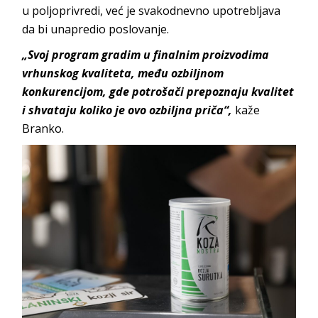
u poljoprivredi, već je svakodnevno upotrebljava
da bi unapredio poslovanje.
„Svoj program gradim u finalnim proizvodima
vrhunskog kvaliteta, među ozbiljnom
konkurencijom, gde potrošači prepoznaju kvalitet
i shvataju koliko je ovo ozbiljna priča“,
kaže
Branko.