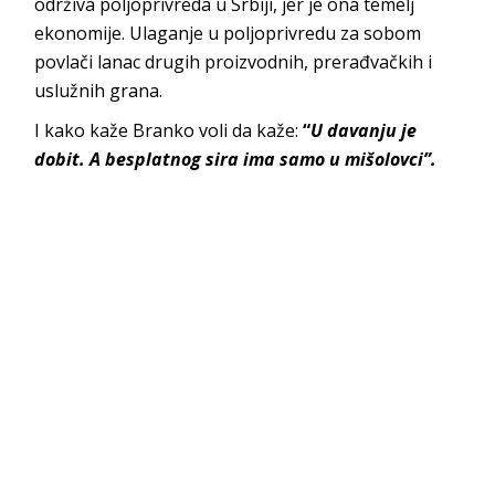
održiva poljoprivreda u Srbiji, jer je ona temelj
ekonomije. Ulaganje u poljoprivredu za sobom
povlači lanac drugih proizvodnih, prerađvačkih i
uslužnih grana.
I kako kaže Branko voli da kaže:
“
U davanju je
dobit. A besplatnog sira ima samo u mišolovci”.