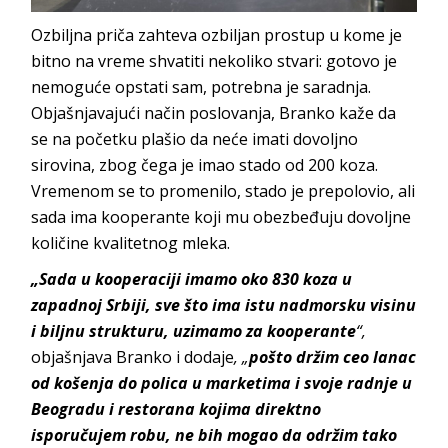
Ozbiljna priča zahteva ozbiljan prostup u kome je
bitno na vreme shvatiti nekoliko stvari: gotovo je
nemoguće opstati sam, potrebna je saradnja.
Objašnjavajući način poslovanja, Branko kaže da
se na početku plašio da neće imati dovoljno
sirovina, zbog čega je imao stado od 200 koza.
Vremenom se to promenilo, stado je prepolovio, ali
sada ima kooperante koji mu obezbeđuju dovoljne
količine kvalitetnog mleka.
„Sada u kooperaciji imamo oko 830 koza u
zapadnoj Srbiji, sve što ima istu nadmorsku visinu
i biljnu strukturu, uzimamo za kooperante
“,
objašnjava Branko i dodaje
, „
pošto držim ceo lanac
od košenja do polica u marketima i svoje radnje u
Beogradu i restorana kojima direktno
isporučujem robu, ne bih mogao da održim tako