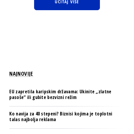
UČITAJ VIŠE
NAJNOVIJE
EU zapretila karipskim državama: Ukinite „zlatne
pasoše“ ili gubite bezvizni režim
Ko navija za 40 stepeni? Biznisi kojima je toplotni
talas najbolja reklama