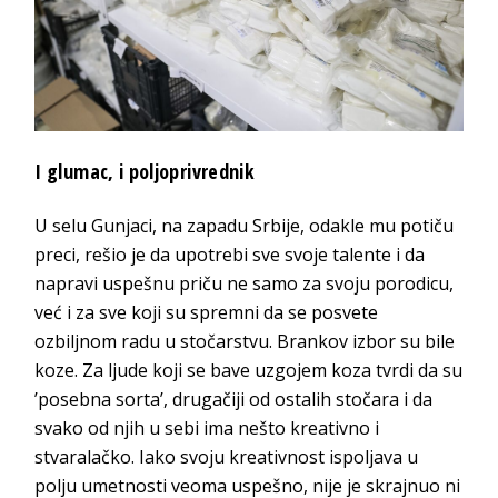
I glumac, i poljoprivrednik
U selu Gunjaci, na zapadu Srbije, odakle mu potiču
preci, rešio je da upotrebi sve svoje talente i da
napravi uspešnu priču ne samo za svoju porodicu,
već i za sve koji su spremni da se posvete
ozbiljnom radu u stočarstvu. Brankov izbor su bile
koze.
Za ljude koji se bave uzgojem koza tvrdi da su
’posebna sorta’, drugačiji od ostalih stočara i da
svako od njih u sebi ima nešto kreativno i
stvaralačko. Iako svoju kreativnost ispoljava u
polju umetnosti veoma uspešno, nije je skrajnuo ni