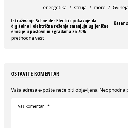
energetika
/
struja
/
more
/
Gvinej
Istraživanje Schneider Electric pokazuje da
Katar 
digitalna i električna rešenja smanjuju ugljenične
emisije u poslovnim zgradama za 70%
prethodna vest
OSTAVITE KOMENTAR
Vaša adresa e-pošte neće biti objavljena.
Neophodna p