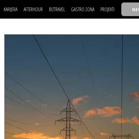
KARIJERA
AFTERHOUR
BIZTRAVEL
GASTRO ZONA
PROJEKTI
NE
POSAO
FILM I SCENA
NAJKOLEGA
LJUDI (HR)
KNJIGE
TASTY TALKS
POSAO
FILM I SCENA
NAJKOLEGA
JE
MOJ UGAO
AUTO SVET
30 ISPOD 30
LJUDI (HR)
KNJIGE
TASTY TALKS
USAVRŠAVANJE
STIL
BACK TO OFFIC
JE
MOJ UGAO
AUTO SVET
30 ISPOD 30
KNOW-HOW
WELLBEING
BIZBENDOVI
USAVRŠAVANJE
STIL
BACK TO OFFIC
BIZKOLEGIJUM
KNOW-HOW
WELLBEING
BIZBENDOVI
BMW BIZNIS LIG
BIZKOLEGIJUM
BIZLIFE WEEK
BMW BIZNIS LIG
IZJAVA GODINE
BIZLIFE WEEK
IZJAVA GODINE