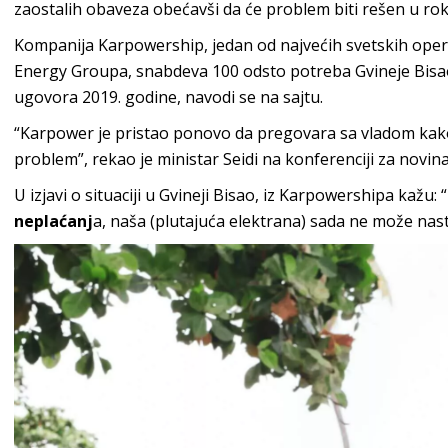
zaostalih obaveza obećavši da će problem biti rešen u ro
Kompanija Karpowership, jedan od najvećih svetskih oper
Energy Groupa, snabdeva 100 odsto potreba Gvineje Bisao
ugovora 2019. godine, navodi se na sajtu.
“Karpower je pristao ponovo da pregovara sa vladom kak
problem”, rekao je ministar Seidi na konferenciji za novina
U izjavi o situaciji u Gvineji Bisao, iz Karpowershipa kažu:
neplaćanj
a, naša (plutajuća elektrana) sada ne može nastav