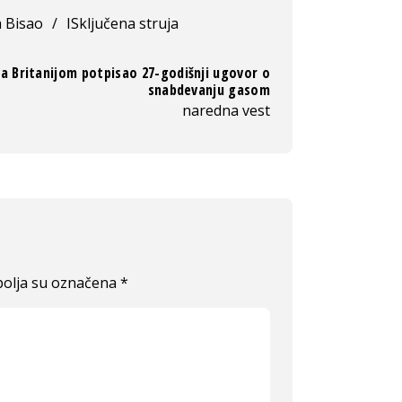
a Bisao
/
ISključena struja
sa Britanijom potpisao 27-godišnji ugovor o
snabdevanju gasom
naredna vest
olja su označena
*