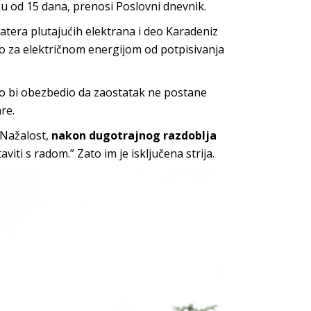
ku od 15 dana, prenosi
Poslovni dnevnik.
atera plutajućih
elektrana
i deo Karadeniz
 za električnom energijom od potpisivanja
o bi obezbedio da zaostatak ne postane
re.
 “Nažalost,
nakon dugotrajnog razdoblja
iti s radom.” Zato im je isključena strija.