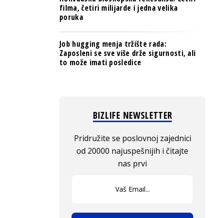
filma, četiri milijarde i jedna velika
poruka
Job hugging menja tržište rada:
Zaposleni se sve više drže sigurnosti, ali
to može imati posledice
BIZLIFE NEWSLETTER
Pridružite se poslovnoj zajednici
od 20000 najuspešnijih i čitajte
nas prvi