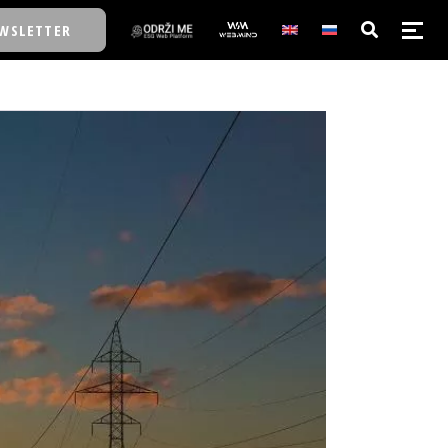
WSLETTER
E/SCHOOL
E/SCHOOL
A
A