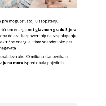
e pre moguće”, stoji u saopštenju.
ktričnom energijom
i glavnom gradu Sijera
ona dolara. Karpowership na raspolaganju
ektrične energije i time snabdeti oko pet
 megavata.
snabdeva oko 30 miliona stanovnika u
utaju na moru
ispred obala pojedinih