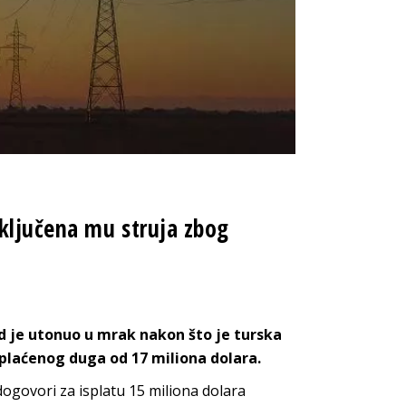
sključena mu struja zbog
d je utonuo u mrak nakon što je turska
laćenog duga od 17 miliona dolara.
dogovori za isplatu 15 miliona dolara