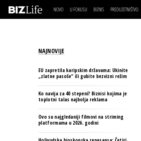
NOVO
U FOKUSU
BIZNIS
PREDUZETNIŠTVO
IZJAVA DANA
BIZNIS SCENA
VIDEO
REAL ESTATE
IZJAVA DANA
BIZNIS SCENA
BREND I KOMUNIKACI
VIDEO
REAL ESTATE
ESG & ENERGY
NAJNOVIJE
BREND I KOMUNIKACI
BANKE
ESG & ENERGY
OSIGURANJE
EU zapretila karipskim državama: Ukinite
BANKE
„zlatne pasoše“ ili gubite bezvizni režim
TECH I AI
OSIGURANJE
BIZNIS & SPORT
Ko navija za 40 stepeni? Biznisi kojima je
TECH I AI
toplotni talas najbolja reklama
PULS REGIONA
BIZNIS & SPORT
NOVO NA RAFU
Ovo su najgledaniji filmovi na striming
PULS REGIONA
platformama u 2026. godini
NOVO NA RAFU
Holivudska bioskopska renesansa: Četiri