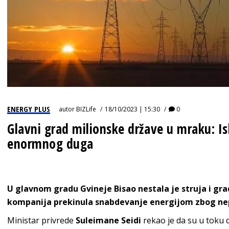
ENERGY PLUS
autor
BIZLife
18/10/2023 | 15:30
0
Glavni grad milionske države u mraku: I
enormnog duga
U glavnom gradu Gvineje Bisao nestala je struja i gra
kompanija prekinula snabdevanje energijom zbog nep
Ministar privrede
Suleimane
Seidi
rekao je da su u toku 