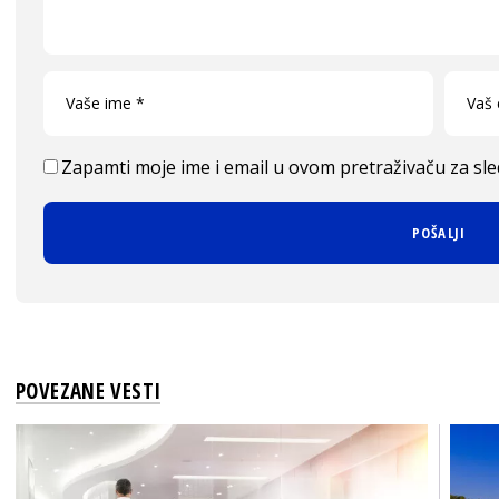
Zapamti moje ime i email u ovom pretraživaču za sl
POVEZANE VESTI