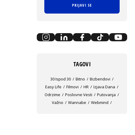
PRIJAVI SE
TAGOVI
30 Ispod 30
Bitno
Bizbendovi
Easy Life
Filmovi
HR
Izjava Dana
Odrzime
Poslovne Vesti
Putovanja
Važno
Wannabe
Webmind