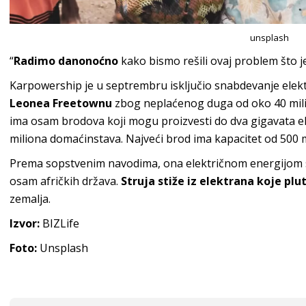
unsplash
“
Radimo danonoćno
kako bismo rešili ovaj problem što j
Karpowership je u septrembru isključio snabdevanje ele
Leonea Freetownu
zbog neplaćenog duga od oko 40 mili
ima osam brodova koji mogu proizvesti do dva gigavata el
miliona domaćinstava. Najveći brod ima kapacitet od 500
Prema sopstvenim navodima, ona električnom energijom 
osam afričkih država.
Struja stiže iz elektrana koje pl
zemalja.
Izvor:
BIZLife
Foto:
Unsplash