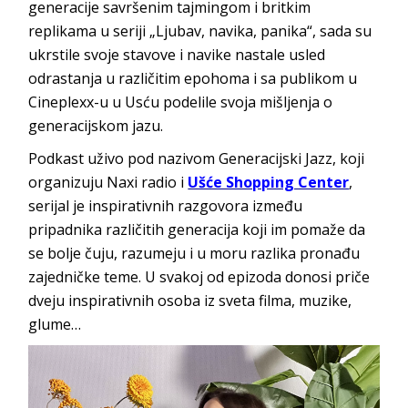
generacije savršenim tajmingom i britkim
replikama u seriji „Ljubav, navika, panika“, sada su
ukrstile svoje stavove i navike nastale usled
odrastanja u različitim epohoma i sa publikom u
Cineplexx-u u Usću podelile svoja mišljenja o
generacijskom jazu.
Podkast uživo pod nazivom Generacijski Jazz, koji
organizuju Naxi radio i
Ušće Shopping Center
,
serijal je inspirativnih razgovora između
pripadnika različitih generacija koji im pomaže da
se bolje čuju, razumeju i u moru razlika pronađu
zajedničke teme. U svakoj od epizoda donosi priče
dveju inspirativnih osoba iz sveta filma, muzike,
glume…