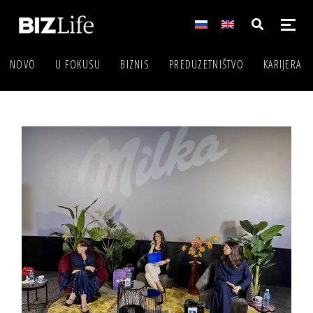
NOVO
U FOKUSU
BIZNIS
PREDUZETNIŠTVO
KARIJERA