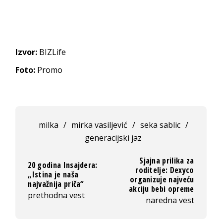
Izvor:
BIZLife
Foto:
Promo
milka
/
mirka vasiljević
/
seka sablic
/
generacijski jaz
Sjajna prilika za
20 godina Insajdera:
roditelje: Dexyco
„Istina je naša
organizuje najveću
najvažnija priča“
akciju bebi opreme
prethodna vest
naredna vest