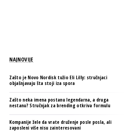
NAJNOVIJE
Zašto je Novo Nordisk tužio Eli Lilly: stručnjaci
objašnjavaju šta stoji iza spora
Zašto neka imena postanu legendarna, a druga
nestanu? Stručnjak za brending otkriva formulu
Kompanije žele da vrate druženje posle posla, ali
zaposleni više nisu zainteresovani