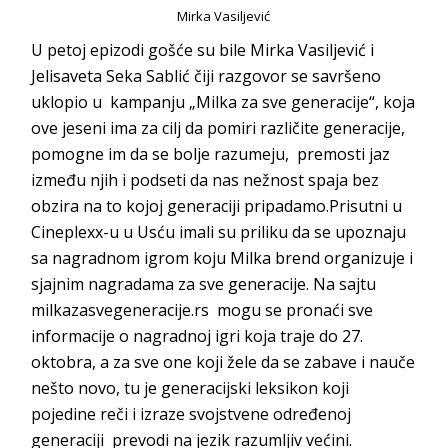
Mirka Vasiljević
U petoj epizodi gošće su bile Mirka Vasiljević i
Jelisaveta Seka Sablić čiji razgovor se savršeno
uklopio u kampanju „Milka za sve generacije“, koja
ove jeseni ima za cilj da pomiri različite generacije,
pomogne im da se bolje razumeju, premosti jaz
između njih i podseti da nas nežnost spaja bez
obzira na to kojoj generaciji pripadamo.Prisutni u
Cineplexx-u u Usću imali su priliku da se upoznaju
sa nagradnom igrom koju Milka brend organizuje i
sjajnim nagradama za sve generacije. Na sajtu
milkazasvegeneracije.rs mogu se pronaći sve
informacije o nagradnoj igri koja traje do 27.
oktobra, a za sve one koji žele da se zabave i nauče
nešto novo, tu je generacijski leksikon koji
pojedine reči i izraze svojstvene određenoj
generaciji prevodi na jezik razumljiv većini.