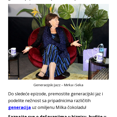
Generacijski Jazz – Mirka i Seka
Do sledeće epizode, premostite generacijski jaz i
podelite nežnost sa pripadnicima različitih
generacija
uz omiljenu Milka čokoladu!
Saznajte sve o dešavanjima u biznisu, budite u