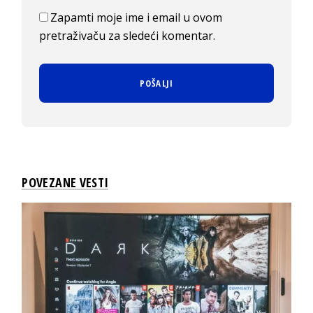
Zapamti moje ime i email u ovom
pretraživaču za sledeći komentar.
POVEZANE VESTI