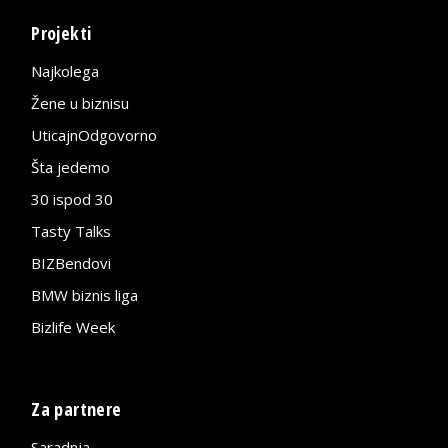
Projekti
Najkolega
Žene u biznisu
UticajnOdgovorno
Šta jedemo
30 ispod 30
Tasty Talks
BIZBendovi
BMW biznis liga
Bizlife Week
Za partnere
Saradnja