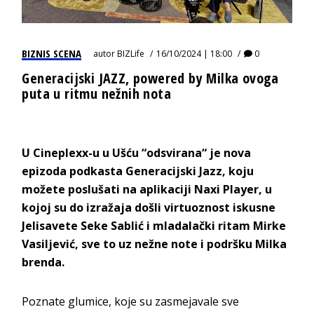
BIZNIS SCENA
autor
BIZLife
16/10/2024 | 18:00
0
Generacijski JAZZ, powered by Milka ovoga
puta u ritmu nežnih nota
U Cineplexx-u u Ušću “odsvirana“ je nova
epizoda podkasta Generacijski Jazz, koju
možete poslušati na aplikaciji Naxi Player, u
kojoj su do izražaja došli virtuoznost iskusne
Jelisavete Seke Sablić i mladalački ritam Mirke
Vasiljević, sve to uz nežne note i podršku Milka
brenda.
Poznate glumice, koje su zasmejavale sve