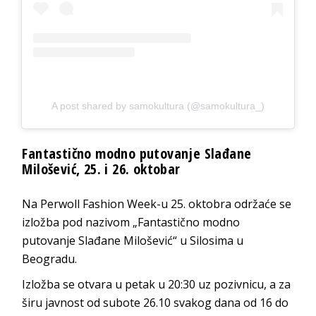
A post shared by samokultura (@samokultura_)
Fantastično modno putovanje Slađane
Milošević, 25. i 26. oktobar
Na Perwoll Fashion Week-u 25. oktobra održaće se
izložba pod nazivom „Fantastično modno
putovanje Slađane Milošević“ u Silosima u
Beogradu.
Izložba se otvara u petak u 20:30 uz pozivnicu, a za
širu javnost od subote 26.10 svakog dana od 16 do