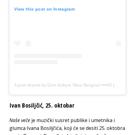
View this post on Instagram
A post shared by Dom Kulture Silosi Beograd ••••IIII (@silosibeograd)
Ivan Bosiljčić, 25. oktobar
Naše veče
je muzički susret publike i umetnika i
glumca Ivana Bosiljčića, koji će se desiti 25. oktobra