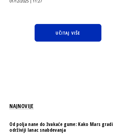
01/12/2025 | 11:27
UČITAJ VIŠE
NAJNOVIJE
Od polja nane do žvakaće gume: Kako Mars gradi
održiviji lanac snabdevanja