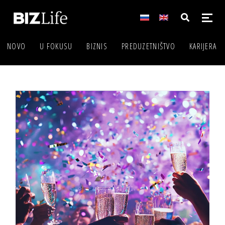
NOVO
U FOKUSU
BIZNIS
PREDUZETNIŠTVO
KARIJERA