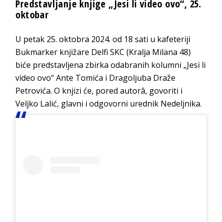
Predstavljanje knjige „Jesi li video ovo“, 25.
oktobar
U petak 25. oktobra 2024. od 18 sati u kafeteriji
Bukmarker knjižare Delfi SKC (Kralja Milana 48)
biće predstavljena zbirka odabranih kolumni „Jesi li
video ovo“ Ante Tomića i Dragoljuba Draže
Petrovića. O knjizi će, pored autorâ, govoriti i
Veljko Lalić, glavni i odgovorni urednik Nedeljnika.