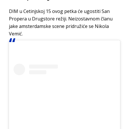
DIM u Cetinjskoj 15 ovog petka će ugostiti San
Propera u Drugstore režiji. Neizostavnom članu
jake amsterdamske scene pridružiće se Nikola
Vemić.