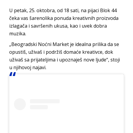
U petak, 25. oktobra, od 18 sati, na pijaci Blok 44
čeka vas šarenolika ponuda kreativnih proizvoda
izlagača i savršenih ukusa, kao i uvek dobra
muzika.
„Beogradski Noćni Market je idealna prilika da se
opustiš, uživaš i podržiš domaće kreativce, dok
uživaš sa prijateljima i upoznaješ nove ljude“, stoji
u njihovoj najavi.