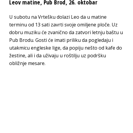
Leov matine, Pub Brod, 26. oktobar
U subotu na Vrtešku dolazi Leo da u matine
terminu od 13 sati zavrti svoje omiljene ploče. Uz
dobru muziku će zvanično da zatvori letnju baštu u
Pub Brodu. Gosti će imati priliku da pogledaju i
utakmicu engleske lige, da popiju nešto od kafe do
žestine, ali i da uživaju u roštilju uz podršku
obližnje mesare.