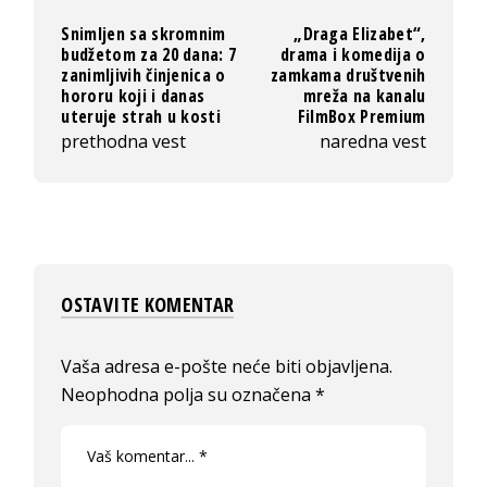
Snimljen sa skromnim
„Draga Elizabet“,
budžetom za 20 dana: 7
drama i komedija o
zanimljivih činjenica o
zamkama društvenih
hororu koji i danas
mreža na kanalu
uteruje strah u kosti
FilmBox Premium
prethodna vest
naredna vest
OSTAVITE KOMENTAR
Vaša adresa e-pošte neće biti objavljena.
Neophodna polja su označena
*