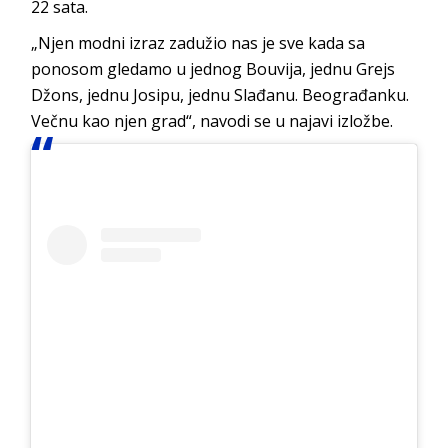
22 sata.
„Njen modni izraz zadužio nas je sve kada sa
ponosom gledamo u jednog Bouvija, jednu Grejs
Džons, jednu Josipu, jednu Slađanu. Beograđanku.
Večnu kao njen grad“, navodi se u najavi izložbe.