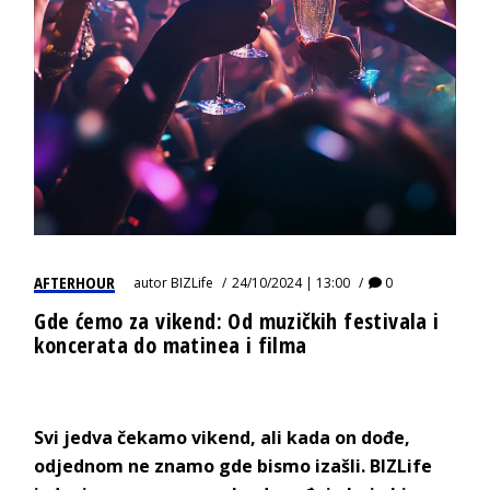
AFTERHOUR
autor
BIZLife
24/10/2024 | 13:00
0
Gde ćemo za vikend: Od muzičkih festivala i
koncerata do matinea i filma
Svi jedva čekamo vikend, ali kada on dođe,
odjednom ne znamo gde bismo izašli. BIZLife