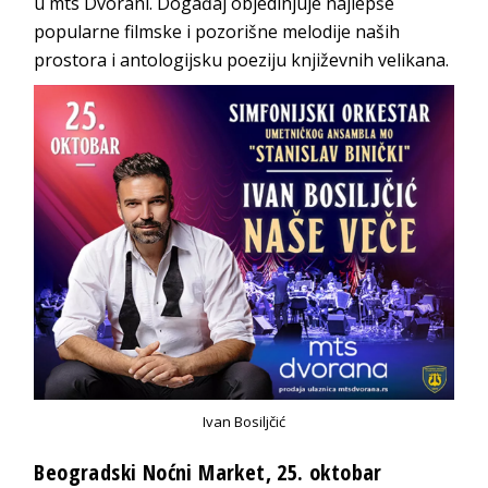
u mts Dvorani. Događaj objedinjuje najlepše
popularne filmske i pozorišne melodije naših
prostora i antologijsku poeziju književnih velikana.
Ivan Bosiljčić
Beogradski Noćni Market, 25. oktobar