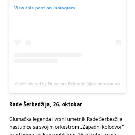
View this post on Instagram
A post shared by Drugstore Belgrade (@clubdrugstore)
Rade Šerbedžija, 26. oktobar
Glumačka legenda i vrsni umetnik Rade Šerbesžija
nastupiće sa svojim orkestrom „Zapadni kolodvor“
pred beogradskom publikom, 26. oktobra u mts