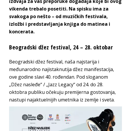
izdvaja za vas preporuke događaja koje bi ovog
vikenda trebalo posetiti. Na spisku ima za
svakoga po nešto – od muzičkih festivala,
izložbi i predstavljanja knjiga do matinea i
koncerata.
Beogradski džez festival, 24 – 28. oktobar
Beogradski džez festival, naša najstarija i
međunarodno najistaknutija džez manifestacija,
ove godine slavi 40. rođendan. Pod sloganom
„Džez nasleđe“ / „Jazz Legacy“ od 24. do 28.
oktobra publiku očekuju premijerna gostovanja,
nastupi najaktuelnijih umetnika iz zemlje i sveta.