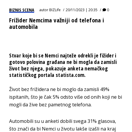
BIZNIS SCENA
autor
BIZLife
20/11/2023 | 20:35
0
Frižider Nemcima važniji od telefona i
automobila
Stvar koje bi se Nemci najteže odrekli je fižider i
gotovo polovina građana ne bi mogla da zamisli
život bez njega, pokazuje anketa nemačkog
statističkog portala statista.com.
Život bez frižidera ne bi moglo da zamisli 49%
ispitanih, što je čak 5% odsto više od onih koji ne bi
mogli da žive bez pametnog telefona.
Automobili su u anketi dobili svega 31% glasova,
što znači da bi Nemci u životu lakše izašli na kraj