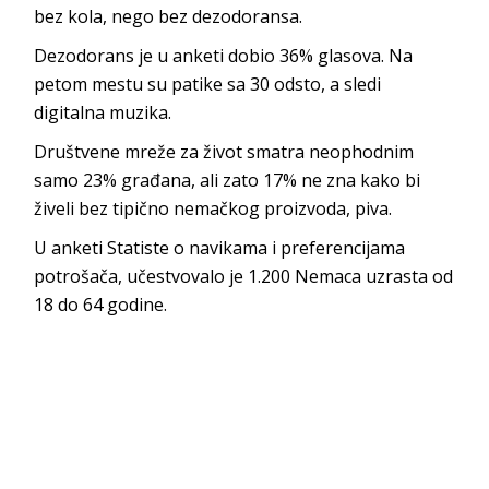
bez kola, nego bez dezodoransa.
Dezodorans je u anketi dobio 36% glasova. Na
petom mestu su patike sa 30 odsto, a sledi
digitalna muzika.
Društvene mreže za život smatra neophodnim
samo 23% građana, ali zato 17% ne zna kako bi
živeli bez tipično nemačkog proizvoda, piva.
U anketi Statiste o navikama i preferencijama
potrošača, učestvovalo je 1.200 Nemaca uzrasta od
18 do 64 godine.