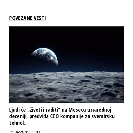
POVEZANE VESTI
Ljudi će „živeti i raditi” na Mesecu u narednoj
deceniji, predviđa CEO kompanije za svemirsku
tehnol...
25/04/2026 | 11:00