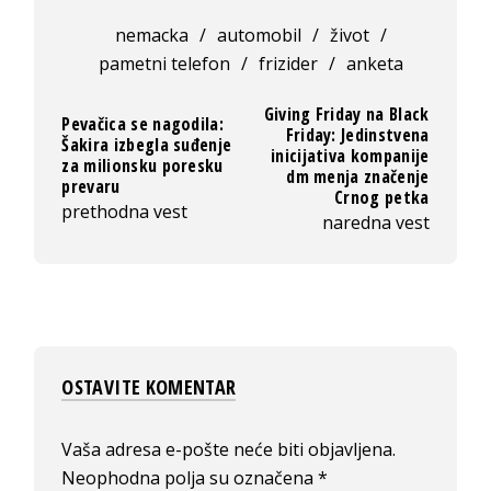
nemacka
/
automobil
/
život
/
pametni telefon
/
frizider
/
anketa
Giving Friday na Black
Pevačica se nagodila:
Friday: Jedinstvena
Šakira izbegla suđenje
inicijativa kompanije
za milionsku poresku
dm menja značenje
prevaru
Crnog petka
prethodna vest
naredna vest
OSTAVITE KOMENTAR
Vaša adresa e-pošte neće biti objavljena.
Neophodna polja su označena
*