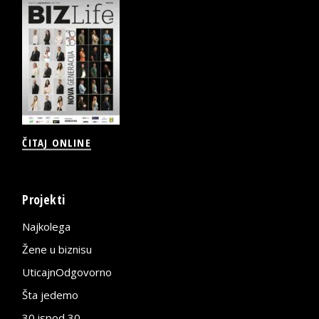
ČITAJ ONLINE
Projekti
Najkolega
Žene u biznisu
UticajnOdgovorno
Šta jedemo
30 ispod 30