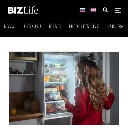
NOVO
U FOKUSU
BIZNIS
PREDUZETNIŠTVO
KARIJERA