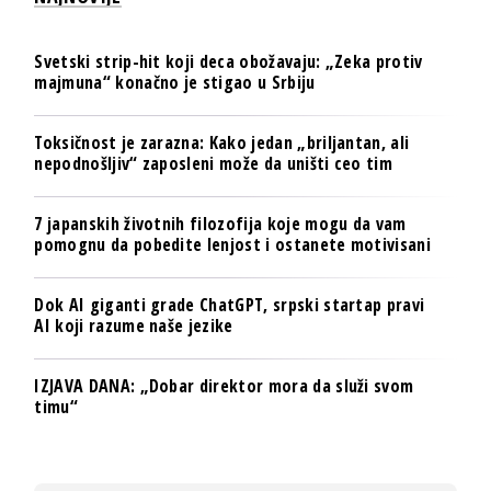
Svetski strip-hit koji deca obožavaju: „Zeka protiv
majmuna“ konačno je stigao u Srbiju
Toksičnost je zarazna: Kako jedan „briljantan, ali
nepodnošljiv“ zaposleni može da uništi ceo tim
7 japanskih životnih filozofija koje mogu da vam
pomognu da pobedite lenjost i ostanete motivisani
Dok AI giganti grade ChatGPT, srpski startap pravi
AI koji razume naše jezike
IZJAVA DANA: „Dobar direktor mora da služi svom
timu“