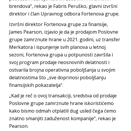
brendova“, rekao je Fabris Peruško, glavni izvršni
direktor i član Upravnog odbora Fortenova grupe.
Izvršni direktor Fortenova grupe za finansije,
James Pearson, izjavio je da je prodajom Poslovne
grupe zamrznute hrane u 2021. godini, uz transfer
Merkatora i ispunjenje svih planova u letnoj
sezoni, Fortenova grupa u potpunosti završila i
svoj program prodaje neosnovnih delatnosti i
ostvarila brojna operativna poboljšanja u svojim
delatnostima što „sve doprinosi poboljšanju
finansijskih pokazatelja“.
„Kad je reč o ovoj transakciji, sredstva od prodaje
Poslovne grupe zamrznute hrane iskoristićemo
kako bismo odmah otplatili dug usled čega ćemo
znatno smanjiti zaduženost kompanije“, rekao je
Pearson.