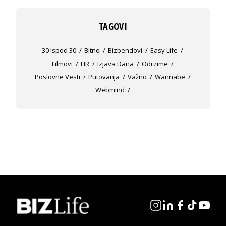
TAGOVI
30 Ispod 30
Bitno
Bizbendovi
Easy Life
Filmovi
HR
Izjava Dana
Odrzime
Poslovne Vesti
Putovanja
Važno
Wannabe
Webmind