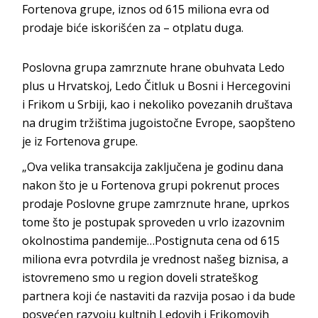
Fortenova grupe, iznos od 615 miliona evra od
prodaje biće iskorišćen za – otplatu duga.
Poslovna grupa zamrznute hrane obuhvata Ledo
plus u Hrvatskoj, Ledo Čitluk u Bosni i Hercegovini
i Frikom u Srbiji, kao i nekoliko povezanih društava
na drugim tržištima jugoistočne Evrope, saopšteno
je iz Fortenova grupe.
„Ova velika transakcija zaključena je godinu dana
nakon što je u Fortenova grupi pokrenut proces
prodaje Poslovne grupe zamrznute hrane, uprkos
tome što je postupak sproveden u vrlo izazovnim
okolnostima pandemije…Postignuta cena od 615
miliona evra potvrdila je vrednost našeg biznisa, a
istovremeno smo u region doveli strateškog
partnera koji će nastaviti da razvija posao i da bude
posvećen razvoju kultnih Ledovih i Frikomovih