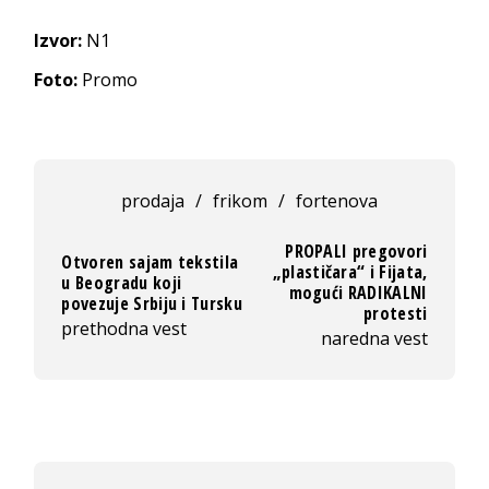
Izvor:
N1
Foto:
Promo
prodaja
/
frikom
/
fortenova
PROPALI pregovori
Otvoren sajam tekstila
„plastičara“ i Fijata,
u Beogradu koji
mogući RADIKALNI
povezuje Srbiju i Tursku
protesti
prethodna vest
naredna vest