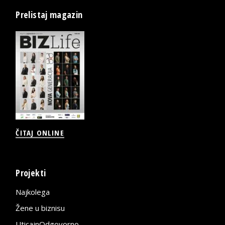
Prelistaj magazin
ČITAJ ONLINE
Projekti
Najkolega
Žene u biznisu
UticajnOdgovorno