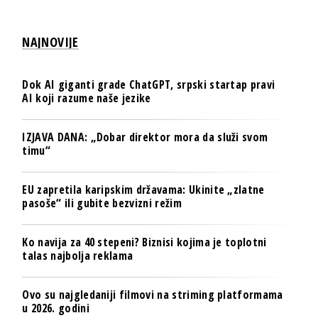
NAJNOVIJE
Dok AI giganti grade ChatGPT, srpski startap pravi
AI koji razume naše jezike
IZJAVA DANA: „Dobar direktor mora da služi svom
timu“
EU zapretila karipskim državama: Ukinite „zlatne
pasoše“ ili gubite bezvizni režim
Ko navija za 40 stepeni? Biznisi kojima je toplotni
talas najbolja reklama
Ovo su najgledaniji filmovi na striming platformama
u 2026. godini