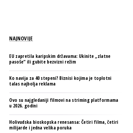
NAJNOVIJE
EU zapretila karipskim državama: Ukinite „zlatne
pasoše“ ili gubite bezvizni režim
Ko navija za 40 stepeni? Biznisi kojima je toplotni
talas najbolja reklama
Ovo su najgledaniji filmovi na striming platformama
u 2026. godini
Holivudska bioskopska renesansa: Četiri filma, četiri
milijarde i jedna velika poruka