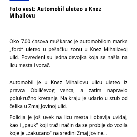
Foto vest: Automobil uleteo u Knez
Mihailovu
Oko 7.00 časova muškarac je automobilom marke
„ford“ uleteo u pešačku zonu u Knez Mihailovoj
ulici. Povređeni su jedna devojka koja se našla na
licu mesta i vozač.
Automobil je u Knez Mihailovu ulicu uleteo iz
pravca Obilićevog venca, a zatim napravio
polukružno kretanje. Na kraju je udario u stub od
čelika u Zmaj Jovinoj ulici.
Policija je još uvek na licu mesta i obavlja uviđaj,
kao i „pauk“ koji traži način da se probije do vozila
koje je „zakucano“ na sredini Zmaj Jovine…