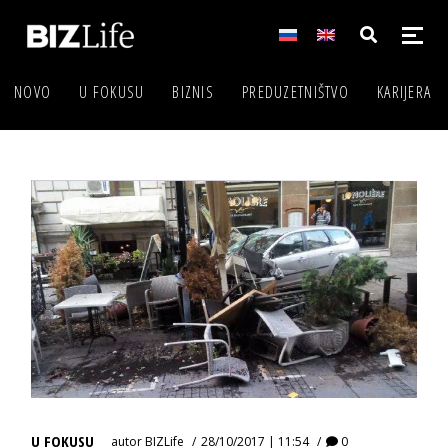
NOVO
U FOKUSU
BIZNIS
PREDUZETNIŠTVO
KARIJERA
U FOKUSU
autor
BIZLife
28/10/2017 | 11:54
0