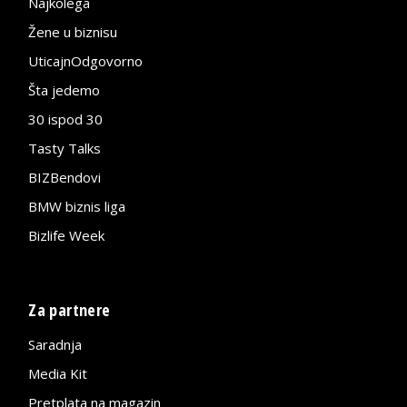
Najkolega
Žene u biznisu
UticajnOdgovorno
Šta jedemo
30 ispod 30
Tasty Talks
BIZBendovi
BMW biznis liga
Bizlife Week
Za partnere
Saradnja
Media Kit
Pretplata na magazin