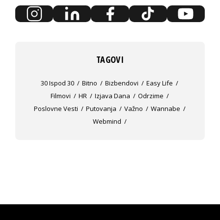
TAGOVI
30 Ispod 30
Bitno
Bizbendovi
Easy Life
Filmovi
HR
Izjava Dana
Odrzime
Poslovne Vesti
Putovanja
Važno
Wannabe
Webmind