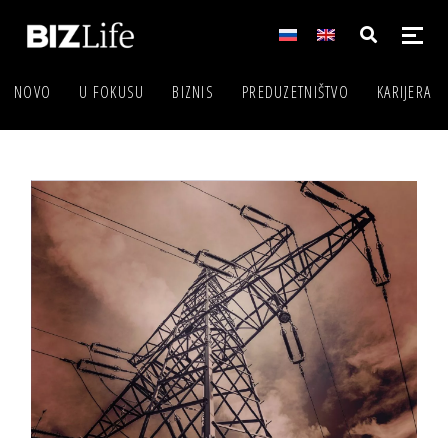
NOVO
U FOKUSU
BIZNIS
PREDUZETNIŠTVO
KARIJERA