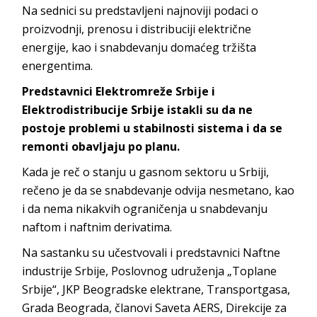
Na sednici su predstavljeni najnoviji podaci o
proizvodnji, prenosu i distribuciji električne
energije, kao i snabdevanju domaćeg tržišta
energentima.
Predstavnici Elektromreže Srbije i
Elektrodistribucije Srbije istakli su da ne
postoje problemi u stabilnosti sistema i da se
remonti obavljaju po planu.
Кada je reč o stanju u gasnom sektoru u Srbiji,
rečeno je da se snabdevanje odvija nesmetano, kao
i da nema nikakvih ograničenja u snabdevanju
naftom i naftnim derivatima.
Na sastanku su učestvovali i predstavnici Naftne
industrije Srbije, Poslovnog udruženja „Toplane
Srbije“, JKP Beogradske elektrane, Transportgasa,
Grada Beograda, članovi Saveta AERS, Direkcije za