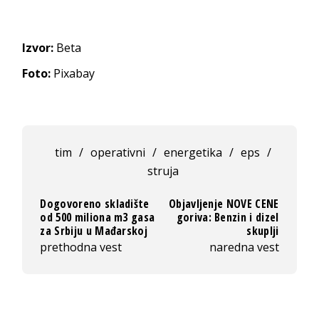
Izvor:
Beta
Foto:
Pixabay
tim
/
operativni
/
energetika
/
eps
/
struja
Dogovoreno skladište
Objavljenje NOVE CENE
od 500 miliona m3 gasa
goriva: Benzin i dizel
za Srbiju u Mađarskoj
skuplji
prethodna vest
naredna vest