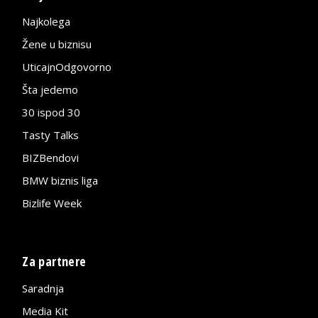
Najkolega
Žene u biznisu
UticajnOdgovorno
Šta jedemo
30 ispod 30
Tasty Talks
BIZBendovi
BMW biznis liga
Bizlife Week
Za partnere
Saradnja
Media Kit