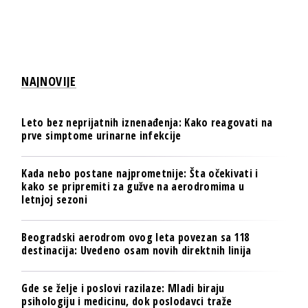
NAJNOVIJE
Leto bez neprijatnih iznenađenja: Kako reagovati na
prve simptome urinarne infekcije
Kada nebo postane najprometnije: Šta očekivati i
kako se pripremiti za gužve na aerodromima u
letnjoj sezoni
Beogradski aerodrom ovog leta povezan sa 118
destinacija: Uvedeno osam novih direktnih linija
Gde se želje i poslovi razilaze: Mladi biraju
psihologiju i medicinu, dok poslodavci traže