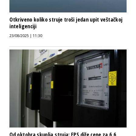
Otkriveno koliko struje troši jedan upit veštačkoj
inteligenciji
23/08/2025 | 11:30
Od oktobra skuplja struja: EPS diže cene za 6,6