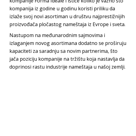
kompanije Forma Ideale i ističe koliko je važno što
kompanija iz godine u godinu koristi priliku da
izlaže svoj novi asortiman u društvu najprestižnijih
proizvođača pločastog nameštaja iz Evrope i sveta.
Nastupom na međunarodnim sajmovima i
izlaganjem novog asortimana dodatno se proširuju
kapaciteti za saradnju sa novim partnerima, što
jača poziciju kompanije na tržištu koja nastavlja da
doprinosi rastu industrije nameštaja u našoj zemlji.