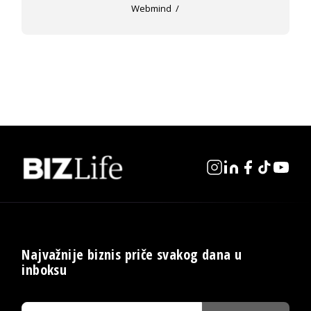
Webmind
Najvažnije biznis priče svakog dana u
inboksu