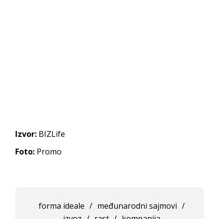
Izvor:
BIZLife
Foto:
Promo
forma ideale
/
međunarodni sajmovi
/
izvoz
/
rast
/
kompanija