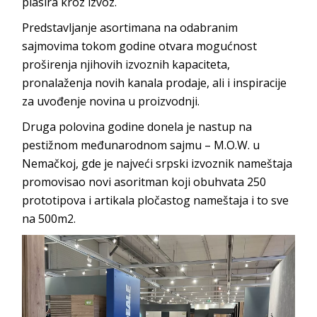
plasira kroz izvoz.
Predstavljanje asortimana na odabranim
sajmovima tokom godine otvara mogućnost
proširenja njihovih izvoznih kapaciteta,
pronalaženja novih kanala prodaje, ali i inspiracije
za uvođenje novina u proizvodnji.
Druga polovina godine donela je nastup na
pestižnom međunarodnom sajmu – M.O.W. u
Nemačkoj, gde je najveći srpski izvoznik nameštaja
promovisao novi asoritman koji obuhvata 250
prototipova i artikala pločastog nameštaja i to sve
na 500m2.