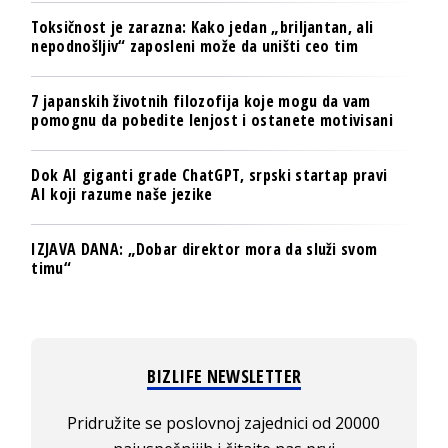
Toksičnost je zarazna: Kako jedan „briljantan, ali
nepodnošljiv“ zaposleni može da uništi ceo tim
7 japanskih životnih filozofija koje mogu da vam
pomognu da pobedite lenjost i ostanete motivisani
Dok AI giganti grade ChatGPT, srpski startap pravi
AI koji razume naše jezike
IZJAVA DANA: „Dobar direktor mora da služi svom
timu“
BIZLIFE NEWSLETTER
Pridružite se poslovnoj zajednici od 20000