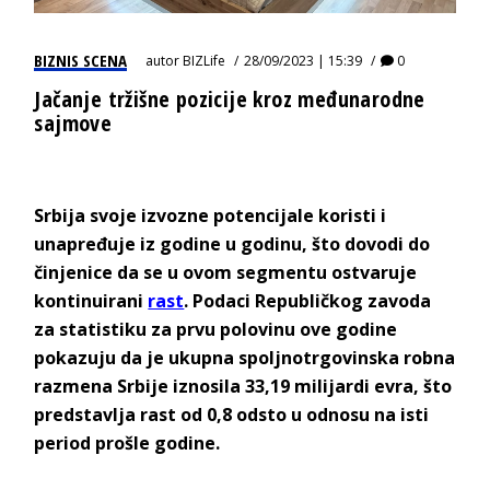
BIZNIS SCENA
autor
BIZLife
28/09/2023 | 15:39
0
Jačanje tržišne pozicije kroz međunarodne
sajmove
Srbija svoje izvozne potencijale koristi i
unapređuje iz godine u godinu, što dovodi do
činjenice da se u ovom segmentu ostvaruje
kontinuirani
rast
. Podaci Republičkog zavoda
za statistiku za prvu polovinu ove godine
pokazuju da je ukupna spoljnotrgovinska robna
razmena Srbije iznosila 33,19 milijardi evra, što
predstavlja rast od 0,8 odsto u odnosu na isti
period prošle godine.