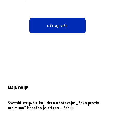
UČITAJ VIŠE
NAJNOVIJE
Svetski strip-hit koji deca obožavaju: „Zeka protiv
majmuna“ konačno je stigao u Srbiju