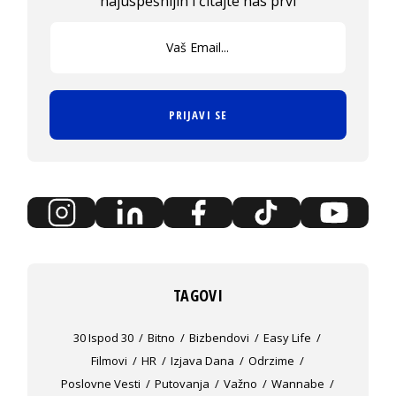
najuspešnijih i čitajte nas prvi
PRIJAVI SE
TAGOVI
30 Ispod 30
Bitno
Bizbendovi
Easy Life
Filmovi
HR
Izjava Dana
Odrzime
Poslovne Vesti
Putovanja
Važno
Wannabe