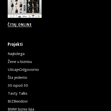
ČITAJ ONLINE
Projekti
Najkolega
Žene u biznisu
UticajnOdgovorno
Šta jedemo
30 ispod 30
Tasty Talks
BIZBendovi
BMW biznis liga