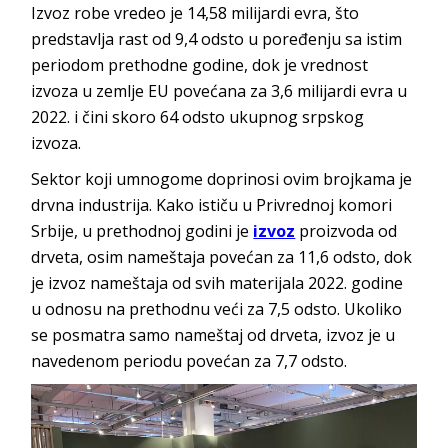
Izvoz robe vredeo je 14,58 milijardi evra, što
predstavlja rast od 9,4 odsto u poređenju sa istim
periodom prethodne godine, dok je vrednost
izvoza u zemlje EU povećana za 3,6 milijardi evra u
2022. i čini skoro 64 odsto ukupnog srpskog
izvoza.
Sektor koji umnogome doprinosi ovim brojkama je
drvna industrija. Kako ističu u Privrednoj komori
Srbije, u prethodnoj godini je
izvoz
proizvoda od
drveta, osim nameštaja povećan za 11,6 odsto, dok
je izvoz nameštaja od svih materijala 2022. godine
u odnosu na prethodnu veći za 7,5 odsto. Ukoliko
se posmatra samo nameštaj od drveta, izvoz je u
navedenom periodu povećan za 7,7 odsto.