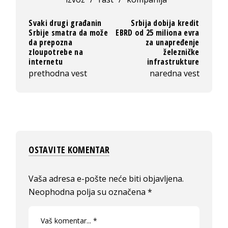
Svaki drugi građanin
Srbija dobija kredit
Srbije smatra da može
EBRD od 25 miliona evra
da prepozna
za unapređenje
zloupotrebe na
železničke
internetu
infrastrukture
prethodna vest
naredna vest
OSTAVITE KOMENTAR
Vaša adresa e-pošte neće biti objavljena.
Neophodna polja su označena
*