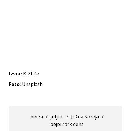
Izvor:
BIZLife
Foto:
Unsplash
berza
/
jutjub
/
Južna Koreja
/
bejbi šark dens