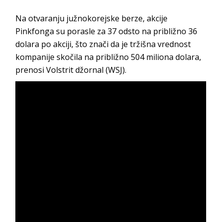
Na otvaranju južnokorejske berze, akcije
Pinkfonga su porasle za 37 odsto na približno 36
dolara po akciji, što znači da je tržišna vrednost
kompanije skočila na približno 504 miliona dolara,
prenosi Volstrit džornal (WSJ).