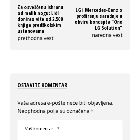
Za osvešćenu ishranu
LG i Mercedes-Benz o
od malih nogu: Lidl
proširenju saradnje u
donirao više od 2.500
okviru koncepta “One
knjiga predškolskim
LG Solution”
ustanovama
naredna vest
prethodna vest
OSTAVITE KOMENTAR
Vaša adresa e-pošte neće biti objavljena.
Neophodna polja su označena
*