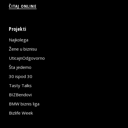
ČITAJ ONLINE
Projekti
Najkolega
Žene u biznisu
UticajnOdgovorno
Šta jedemo
30 ispod 30
Tasty Talks
BIZBendovi
BMW biznis liga
Bizlife Week