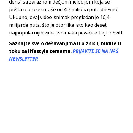
dens“ sa zaraznom dečjom melodijom koja se
pušta u proseku više od 4,7 miliona puta dnevno.
Ukupno, ovaj video-snimak pregledan je 16,4
milijarde puta, što je otprilike isto kao deset
najpopularnijih video-snimaka pevačice Tejlor Svift.
Saznajte sve o dešavanjima u biznisu, budite u
toku sa lifestyle temama.
PRIJAVITE SE NA NAŠ
NEWSLETTER