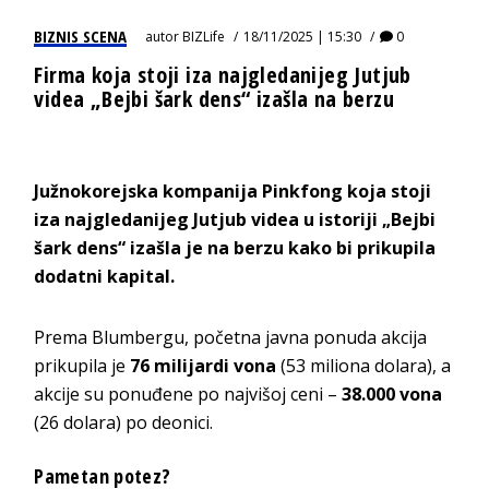
BIZNIS SCENA
autor
BIZLife
18/11/2025 | 15:30
0
Firma koja stoji iza najgledanijeg Jutjub
videa „Bejbi šark dens“ izašla na berzu
Južnokorejska kompanija Pinkfong koja stoji
iza najgledanijeg Jutjub videa u istoriji „Bejbi
šark dens“ izašla je na berzu kako bi prikupila
dodatni kapital.
Prema Blumbergu, početna javna ponuda akcija
prikupila je
76 milijardi vona
(53 miliona dolara), a
akcije su ponuđene po najvišoj ceni –
38.000 vona
(26 dolara) po deonici.
Pametan potez?