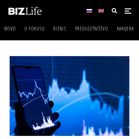
NOVO
U FOKUSU
BIZNIS
PREDUZETNIŠTVO
KARIJERA