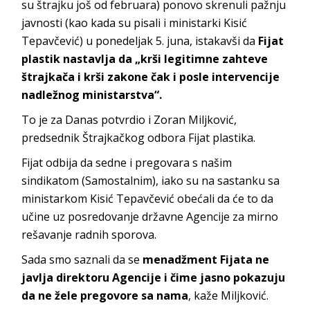
su štrajku još od februara) ponovo skrenuli pažnju
javnosti (kao kada su pisali i ministarki Kisić
Tepavčević) u ponedeljak 5. juna, istakavši da
Fijat
plastik nastavlja da „krši legitimne zahteve
štrajkača i krši zakone čak i posle intervencije
nadležnog ministarstva“.
To je za Danas potvrdio i Zoran Miljković,
predsednik Štrajkačkog odbora Fijat plastika.
Fijat odbija da sedne i pregovara s našim
sindikatom (Samostalnim), iako su na sastanku sa
ministarkom Kisić Tepavčević obećali da će to da
učine uz posredovanje državne Agencije za mirno
rešavanje radnih sporova.
Sada smo saznali da se
menadžment Fijata ne
javlja direktoru Agencije i čime jasno pokazuju
da ne žele pregovore sa nama
, kaže Miljković.