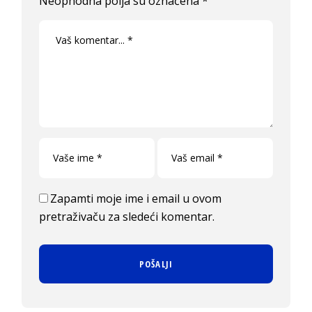
Neophodna polja su označena
*
Zapamti moje ime i email u ovom
pretraživaču za sledeći komentar.