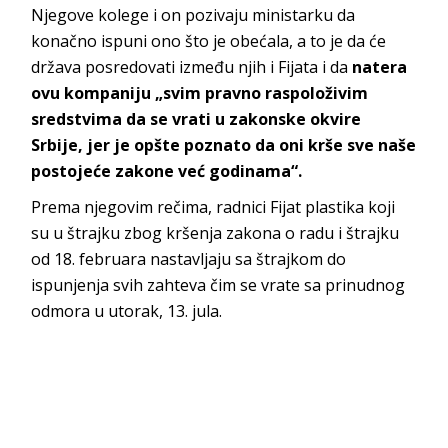
Njegove kolege i on pozivaju ministarku da
konačno ispuni ono što je obećala, a to je da će
država posredovati između njih i Fijata i da
natera
ovu kompaniju „svim pravno raspoloživim
sredstvima da se vrati u zakonske okvire
Srbije, jer je opšte poznato da oni krše sve naše
postojeće zakone već godinama“.
Prema njegovim rečima, radnici Fijat plastika koji
su u štrajku zbog kršenja zakona o radu i štrajku
od 18. februara nastavljaju sa štrajkom do
ispunjenja svih zahteva čim se vrate sa prinudnog
odmora u utorak, 13. jula.