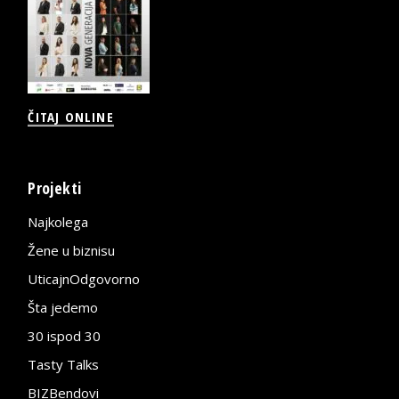
ČITAJ ONLINE
Projekti
Najkolega
Žene u biznisu
UticajnOdgovorno
Šta jedemo
30 ispod 30
Tasty Talks
BIZBendovi