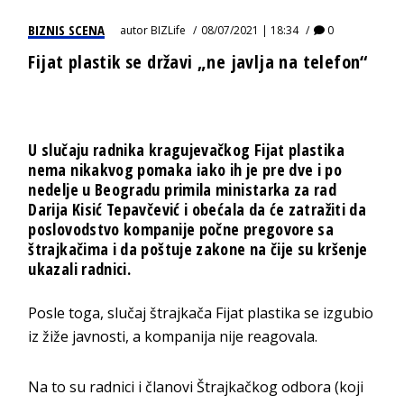
BIZNIS SCENA
autor
BIZLife
08/07/2021 | 18:34
0
Fijat plastik se državi „ne javlja na telefon“
U slučaju radnika kragujevačkog Fijat plastika
nema nikakvog pomaka iako ih je pre dve i po
nedelje u Beogradu primila ministarka za rad
Darija Kisić Tepavčević i obećala da će zatražiti da
poslovodstvo kompanije počne pregovore sa
štrajkačima i da poštuje zakone na čije su kršenje
ukazali radnici.
Posle toga, slučaj štrajkača Fijat plastika se izgubio
iz žiže javnosti, a kompanija nije reagovala.
Na to su radnici i članovi Štrajkačkog odbora (koji