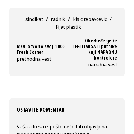
sindikat
/
radnik
/
kisic tepavcevic
/
Fijat plastik
Obezbeđenje će
MOL otvorio svoj 1.000.
LEGITIMISATI putnike
Fresh Corner
koji NAPADNU
kontrolore
prethodna vest
naredna vest
OSTAVITE KOMENTAR
Vaša adresa e-pošte neće biti objavljena.