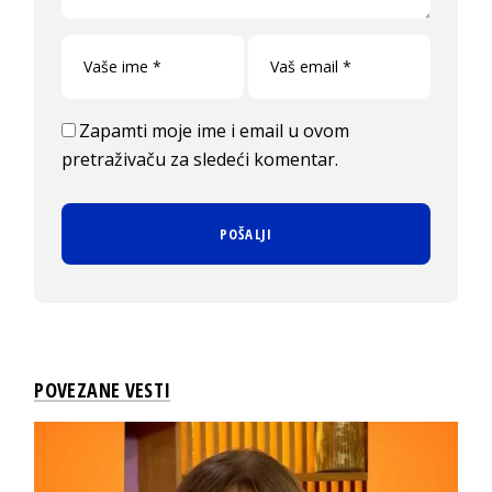
Zapamti moje ime i email u ovom
pretraživaču za sledeći komentar.
POVEZANE VESTI