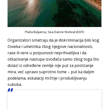
Plaža Buljarica, Sea Dance festival (EXIT)
Organizatori smatraju da je diskriminacija bilo kog
čoveka i umetnika zbog njegove nacionalnosti,
rase ili vere u potpunosti neprihvatljiva i da
otkazivanje nastupa izvođača samo zbog toga što
dolazi iz određene zemlje nije put za postizanje
mira, već upravo suprotno tome – put ka daljim
podelama, eskalaciji mržnje i produbljivanju
sukoba.