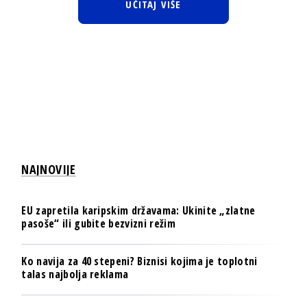
UČITAJ VIŠE
NAJNOVIJE
EU zapretila karipskim državama: Ukinite „zlatne
pasoše“ ili gubite bezvizni režim
Ko navija za 40 stepeni? Biznisi kojima je toplotni
talas najbolja reklama