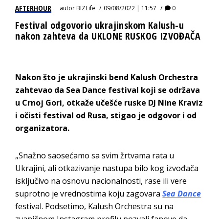
AFTERHOUR
autor
BIZLife
09/08/2022 | 11:57
0
Festival odgovorio ukrajinskom Kalush-u
nakon zahteva da UKLONE RUSKOG IZVOĐAČA
Nakon što je ukrajinski bend Kalush Orchestra
zahtevao da Sea Dance festival koji se održava
u Crnoj Gori, otkaže učešće ruske DJ Nine Kraviz
i očisti festival od Rusa, stigao je odgovor i od
organizatora.
„Snažno saosećamo sa svim žrtvama rata u
Ukrajini, ali otkazivanje nastupa bilo kog izvođača
isključivo na osnovu nacionalnosti, rase ili vere
suprotno je vrednostima koju zagovara
Sea Dance
festival. Podsetimo, Kalush Orchestra su na
zvaničnom Instagram profilu pozvali fanove da