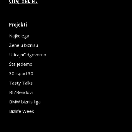
ČITAJ ONLINE
Projekti
Najkolega
Žene u biznisu
UticajnOdgovorno
Šta jedemo
30 ispod 30
Tasty Talks
BIZBendovi
BMW biznis liga
Bizlife Week