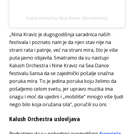
A post shared by Nina Kraviz (@ninakraviz)
„Nina Kraviz je dugogodišnja saradnica naših
festivala i poznato nam je da njen stav nije na
strani rata i patnje, već na strani mira, što je više
puta javno objavila. Smatramo da su nastupi
Kalush Orchestra i Nine Kraviz na Sea Dance
festivalu šansa da se zajednički pošalje snažna
poruka mira. To je jedina poruka koju želimo da
pošaljemo celom svetu, jer upravo muzika ima
snagu i moć da ujedini i „mobiliše“ mnogo više ljudi
nego bilo koja oružana sila“, poručili su oni.
Kalush Orchestra uslovljava
Podsetimo da su pobednici ovogodišnje
Evrovizije
,