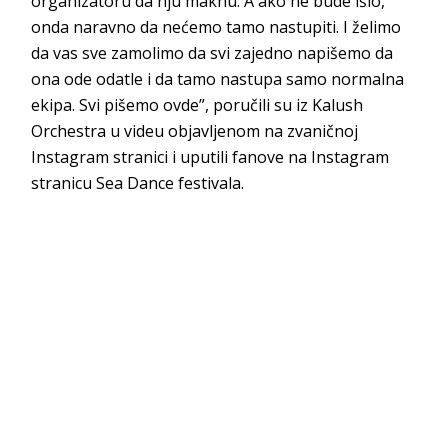
organizatoru da nju maknu. A ako ne bude išlo,
onda naravno da nećemo tamo nastupiti. I želimo
da vas sve zamolimo da svi zajedno napišemo da
ona ode odatle i da tamo nastupa samo normalna
ekipa. Svi pišemo ovde”, poručili su iz Kalush
Orchestra u videu objavljenom na zvaničnoj
Instagram stranici i uputili fanove na Instagram
stranicu Sea Dance festivala.