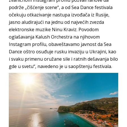
podrže „čišćenje scene“, a od Sea Dance festivala
očekuju otkazivanje nastupa izvođača iz Rusije,
jasno aludirajući na jednu od najvećih zvezda
elektronske muzike Ninu Kraviz. Povodom
oglašavanja Kalush Orchestra na njihovom
Instagram profilu, obaveštavamo javnost da Sea
Dance oštro osuđuje rusku invaziju u Ukrajini, kao
i svaku primenu oružane sile i ratnih dešavanja bilo
gde u svetu“, navedeno je u saopštenju festivala.