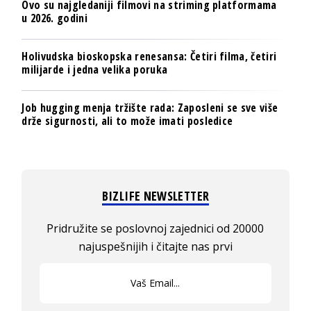
Ovo su najgledaniji filmovi na striming platformama
u 2026. godini
Holivudska bioskopska renesansa: Četiri filma, četiri
milijarde i jedna velika poruka
Job hugging menja tržište rada: Zaposleni se sve više
drže sigurnosti, ali to može imati posledice
BIZLIFE NEWSLETTER
Pridružite se poslovnoj zajednici od 20000
najuspešnijih i čitajte nas prvi