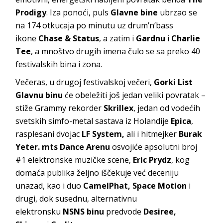
Prodigy
. Iza ponoći, puls
Glavne bine
ubrzao se
na 174 otkucaja po minutu uz drum’n’bass
ikone
Chase & Status
, a zatim i
Gardnu
i
Charlie
Tee
, a mnoštvo drugih imena čulo se sa preko 40
festivalskih bina i zona.
Večeras, u drugoj festivalskoj večeri,
Gorki List
Glavnu binu
će obeležiti još jedan veliki povratak –
stiže Grammy rekorder
Skrillex
, jedan od vodećih
svetskih simfo-metal sastava iz Holandije
Epica
,
rasplesani dvojac
LF System,
ali i hitmejker
Burak
Yeter. mts Dance Arenu
osvojiće apsolutni broj
#1 elektronske muzičke scene,
Eric Prydz
, kog
domaća publika željno iščekuje već deceniju
unazad, kao i duo
CamelPhat, Space Motion
i
drugi, dok susednu, alternativnu
elektronsku
NSNS binu
predvode
Desiree,