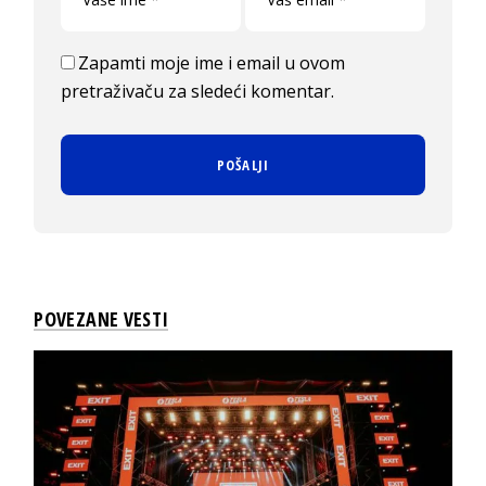
Zapamti moje ime i email u ovom
pretraživaču za sledeći komentar.
POVEZANE VESTI