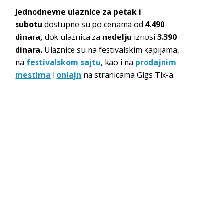
Jednodnevne ulaznice za petak i
subotu
dostupne su po cenama od
4.490
dinara,
dok ulaznica za
nedelju
iznosi
3.390
dinara.
Ulaznice su na festivalskim kapijama,
na
festivalskom sajtu
, kao i na
prodajnim
mestima
i
onlajn
na stranicama Gigs Tix-a.