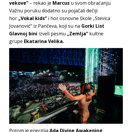
vekove“
– rekao je
Marcus
u svom obraćanju.
Važnu poruku dodatno su pojačali dečiji
hor
„Vokal kids“
i hor osnovne škole „Stevica
Jovanović“ iz Pančeva, koji su na
Gorki List
Glavnoj bini
izveli pesmu
„Zemlja“
kultne
grupe
Ekatarina Velika.
Potom je energija
Ada Divine Awakening