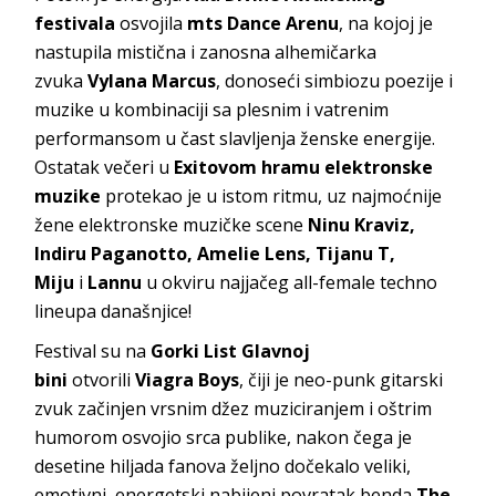
festivala
osvojila
mts Dance Arenu
, na kojoj je
nastupila mistična i zanosna alhemičarka
zvuka
Vylana Marcus
, donoseći simbiozu poezije i
muzike u kombinaciji
sa plesnim i vatrenim
performansom u čast slavljenja ženske energije.
Ostatak večeri u
Exitovom hramu elektronske
muzike
protekao je u istom ritmu, uz najmoćnije
žene elektronske muzičke scene
Ninu Kraviz,
Indiru Paganotto, Amelie Lens, Tijanu T,
Miju
i
Lannu
u okviru najjačeg all-female techno
lineupa današnjice!
Festival su na
Gorki List Glavnoj
bini
otvorili
Viagra Boys
, čiji je neo-punk gitarski
zvuk začinjen vrsnim džez muziciranjem i oštrim
humorom osvojio srca publike, nakon čega je
desetine hiljada fanova željno dočekalo veliki,
emotivni, energetski nabijeni povratak benda
The