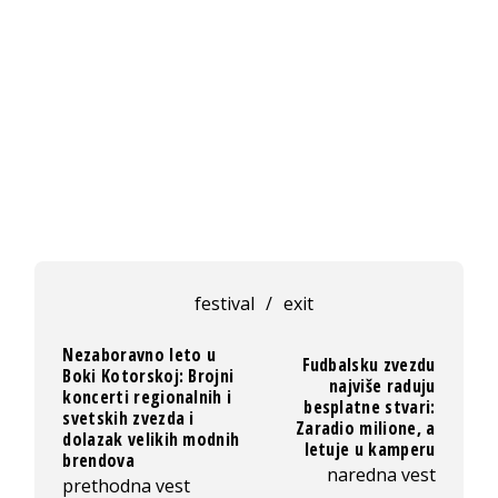
festival
/
exit
Nezaboravno leto u
Fudbalsku zvezdu
Boki Kotorskoj: Brojni
najviše raduju
koncerti regionalnih i
besplatne stvari:
svetskih zvezda i
Zaradio milione, a
dolazak velikih modnih
letuje u kamperu
brendova
naredna vest
prethodna vest