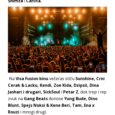
Shimza
i
Carlita.
Na
Visa Fusion binu
večeras stižu
Sunshine, Crni
Cerak & Lacku, Kendi, Zoe Kida, Dzipsii, Dina
Jashari i drugari, SickSoul
i
Petar Z
, dok trep i rep
zvuk na
Gang Beats
donose
Yung Bude, Dino
Blunt, Spejs Noksi & Kene Beri, Tam, Ena x
Rouzi
i mnogi drugi.