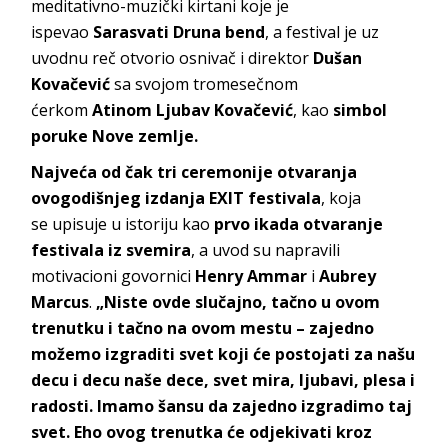
meditativno-muzički kirtani koje je
ispevao
Sarasvati Druna bend
, a festival je uz
uvodnu reč otvorio osnivač i direktor
Dušan
Kovačević
sa svojom tromesečnom
ćerkom
Atinom Ljubav Kovačević
, kao
simbol
poruke Nove zemlje.
Najveća od čak tri ceremonije otvaranja
ovogodišnjeg izdanja
EXIT festivala
, koja
se
upisuje u istoriju kao
prvo ikada otvaranje
festivala iz svemira
, a uvod su napravili
motivacioni govornici
Henry Ammar
i
Aubrey
Marcus
.
„Niste ovde slučajno, tačno u ovom
trenutku i tačno na ovom mestu – zajedno
možemo izgraditi svet koji će postojati za našu
decu i decu naše dece, svet mira, ljubavi, plesa i
radosti. Imamo šansu da zajedno izgradimo taj
svet. Eho ovog trenutka će odjekivati kroz