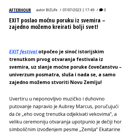
AFTERHOUR
autor
BIZLife
07/07/2023 | 17:49
0
EXIT poslao moćnu poruku iz svemira –
zajedno možemo kreirati bolji svet!
EXIT festival
otpočeo je sinoć istorijskim
trenutkom prvog otvaranja festivala iz
svemira, uz slanje moćne poruke čovečanstvu –
univerzum posmatra, sluša i nada se, a samo
zajedno možemo stvoriti Novu Zemlju!
Uvertiru u neponovljivo muzičko i duhovno
putovanje napravio je Aubrey Marcus, poručujući
da će „eho ovog trenutka odjekivati vekovima“, a
veliku ceremoniju otvaranja upotpunio je dečiji hor
simboličnim izvođenjem pesme „Zemlja“ Ekatarine