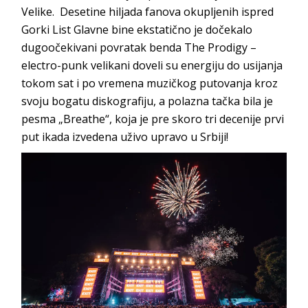
Velike. Desetine hiljada fanova okupljenih ispred
Gorki List Glavne bine ekstatično je dočekalo
dugoočekivani povratak benda The Prodigy –
electro-punk velikani doveli su energiju do usijanja
tokom sat i po vremena muzičkog putovanja kroz
svoju bogatu diskografiju, a polazna tačka bila je
pesma „Breathe“, koja je pre skoro tri decenije prvi
put ikada izvedena uživo upravo u Srbiji!