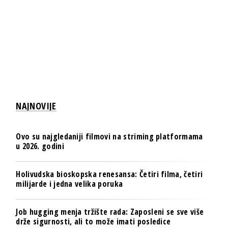
NAJNOVIJE
Ovo su najgledaniji filmovi na striming platformama
u 2026. godini
Holivudska bioskopska renesansa: Četiri filma, četiri
milijarde i jedna velika poruka
Job hugging menja tržište rada: Zaposleni se sve više
drže sigurnosti, ali to može imati posledice