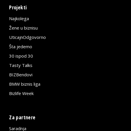
Projekti
Najkolega
Žene u biznisu
UticajnOdgovorno
Šta jedemo
30 ispod 30
Tasty Talks
BIZBendovi
BMW biznis liga
Bizlife Week
Za partnere
Saradnja