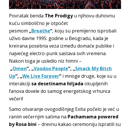
Povratak benda
The Prodigy
u njihovu duhovnu
kuću simbolično je otpočet
pesmom
„
Breathe
“
, koju su premijerno isprobali
uživo davne 1995. godine u Beogradu, kada je
kreirana posebna veza između domaće publike i
najvećeg electro-punk sastava svih vremena.
Nakon toga je usledio niz himni –
„
Omen
“,
„
Voodoo People
“, „
Smack My Bitch
Up
“, „
We Live Forever
“
i mnoge druge, koje su u
interakciji
sa desetinama hiljada
okupljenih
fanova dovele do samog energetskog vrhunca
večeri!
Samo otvaranje ovogodišnjeg Exita počelo je već u
ranim večernjim satima na
Pachamama powered
by Rosa bini
– drevnu kakao ceremoniju ispratili su