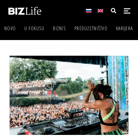
NOVO
U FOKUSU
BIZNIS
PREDUZETNIŠTVO
KARIJERA