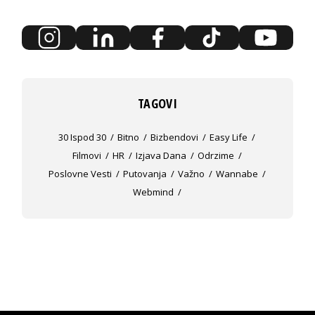
TAGOVI
30 Ispod 30
Bitno
Bizbendovi
Easy Life
Filmovi
HR
Izjava Dana
Odrzime
Poslovne Vesti
Putovanja
Važno
Wannabe
Webmind