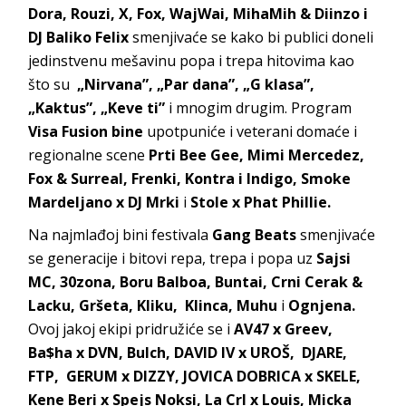
Dora, Rouzi, X, Fox, WajWai, MihaMih & Diinzo i
DJ Baliko Felix
smenjivaće se kako bi publici doneli
jedinstvenu mešavinu popa i trepa hitovima kao
što su
„Nirvana”,
„Par dana”, „G klasa”,
„Kaktus”, „Keve ti”
i mnogim drugim. Program
Visa Fusion bine
upotpuniće i veterani domaće i
regionalne scene
Prti Bee Gee,
Mimi Mercedez,
Fox & Surreal, Frenki, Kontra i Indigo, Smoke
Mardeljano x DJ Mrki
i
Stole x Phat Phillie.
Na najmlađoj bini festivala
Gang Beats
smenjivaće
se generacije i bitovi repa, trepa i popa uz
Sajsi
MC, 30zona, Boru Balboa, Buntai, Crni Cerak &
Lacku, Gršeta, Kliku, Klinca, Muhu
i
Ognjena.
Ovoj jakoj ekipi pridružiće se i
AV47 x Greev,
Ba$ha x DVN, Bulch, DAVID IV x UROŠ, DJARE,
FTP, GERUM x DIZZY, JOVICA DOBRICA x SKELE,
Kene Beri x Spejs Noksi, La Crl x Louis, Micka