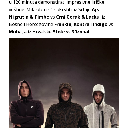
u 120 minuta demonstirati impresivne liričke
veštine. Mikrofone će ukrstiti: iz Srbije
Ajs
Nigrutin & Timbe
vs
Crni Cerak & Lacku
, iz
Bosne i Hercegovine
Frenkie
,
Kontra
i
Indigo
vs
Muha
, a iz Hrvatske
Stole
vs
30zona
!