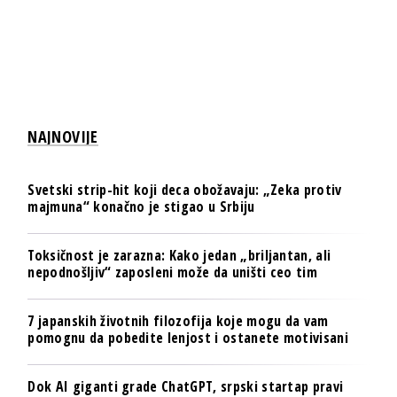
NAJNOVIJE
Svetski strip-hit koji deca obožavaju: „Zeka protiv
majmuna“ konačno je stigao u Srbiju
Toksičnost je zarazna: Kako jedan „briljantan, ali
nepodnošljiv“ zaposleni može da uništi ceo tim
7 japanskih životnih filozofija koje mogu da vam
pomognu da pobedite lenjost i ostanete motivisani
Dok AI giganti grade ChatGPT, srpski startap pravi