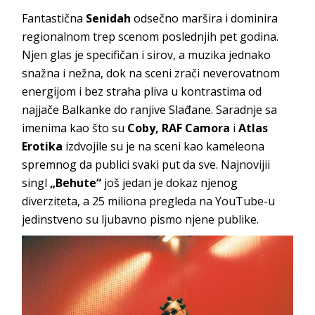
Fantastična
Senidah
odsečno maršira i dominira
regionalnom trep scenom poslednjih pet godina.
Njen glas je specifičan i sirov, a muzika jednako
snažna i nežna, dok na sceni zrači neverovatnom
energijom i bez straha pliva u kontrastima od
najjače Balkanke do ranjive Slađane. Saradnje sa
imenima kao što su
Coby,
RAF Camora
i
Atlas
Erotika
izdvojile su je na sceni kao kameleona
spremnog da publici svaki put da sve. Najnovijii
singl
„Behute“
još jedan je dokaz njenog
diverziteta, a 25 miliona pregleda na YouTube-u
jedinstveno su ljubavno pismo njene publike.