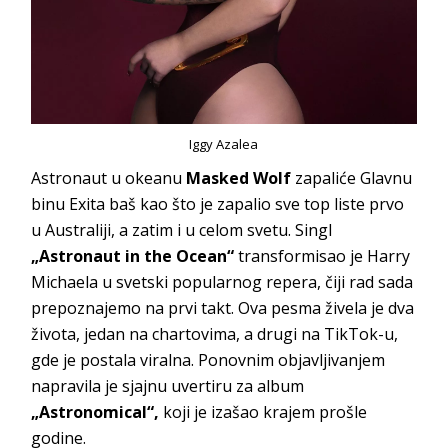
Iggy Azalea
Astronaut u okeanu
Masked Wolf
zapaliće Glavnu
binu Exita baš kao što je zapalio sve top liste prvo
u Australiji, a zatim i u celom svetu. Singl
„Astronaut in the Ocean“
transformisao je Harry
Michaela u svetski popularnog repera, čiji rad sada
prepoznajemo na prvi takt. Ova pesma živela je dva
života, jedan na chartovima, a drugi na TikTok-u,
gde je postala viralna. Ponovnim objavljivanjem
napravila je sjajnu uvertiru za album
„Astronomical“,
koji je izašao krajem prošle
godine.