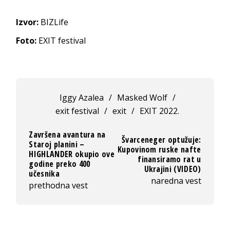
Izvor:
BIZLife
Foto:
EXIT festival
Iggy Azalea
/
Masked Wolf
/
exit festival
/
exit
/
EXIT 2022.
Završena avantura na
Švarceneger optužuje:
Staroj planini –
Kupovinom ruske nafte
HIGHLANDER okupio ove
finansiramo rat u
godine preko 400
Ukrajini (VIDEO)
učesnika
naredna vest
prethodna vest