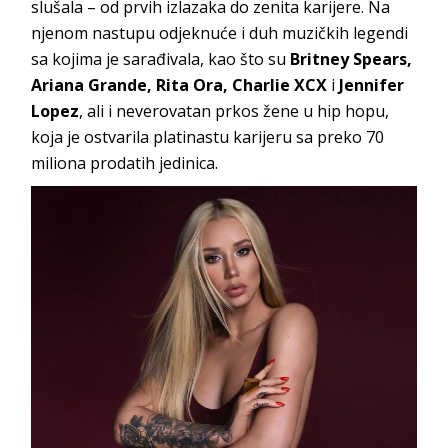
slušala – od prvih izlazaka do zenita karijere. Na
njenom nastupu odjeknuće i duh muzičkih legendi
sa kojima je sarađivala, kao što su
Britney Spears,
Ariana Grande, Rita Ora, Charlie XCX
i
Jennifer
Lopez
, ali i neverovatan prkos žene u hip hopu,
koja je ostvarila platinastu karijeru sa preko 70
miliona prodatih jedinica.