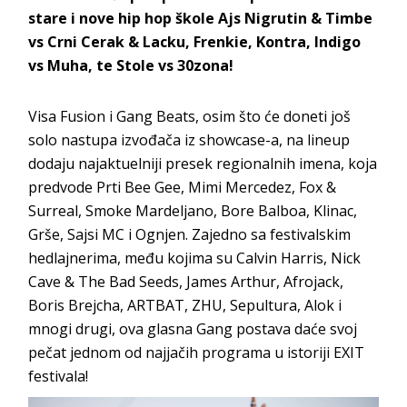
stare i nove hip hop škole Ajs Nigrutin & Timbe
vs Crni Cerak & Lacku, Frenkie, Kontra, Indigo
vs Muha, te Stole vs 30zona!
Visa Fusion i Gang Beats, osim što će doneti još
solo nastupa izvođača iz showcase-a, na lineup
dodaju najaktuelniji presek regionalnih imena, koja
predvode Prti Bee Gee, Mimi Mercedez, Fox &
Surreal, Smoke Mardeljano, Bore Balboa, Klinac,
Grše, Sajsi MC i Ognjen. Zajedno sa festivalskim
hedlajnerima, među kojima su Calvin Harris, Nick
Cave & The Bad Seeds, James Arthur, Afrojack,
Boris Brejcha, ARTBAT, ZHU, Sepultura, Alok i
mnogi drugi, ova glasna Gang postava daće svoj
pečat jednom od najjačih programa u istoriji EXIT
festivala!