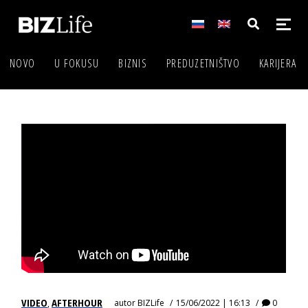
NOVO
U FOKUSU
BIZNIS
PREDUZETNIŠTVO
KARIJERA
VIDEO
AFTERHOUR
autor
BIZLife
15/06/2022 | 16:13
0
,