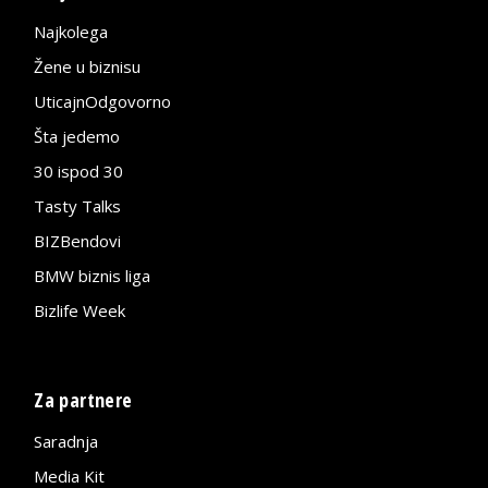
Najkolega
Žene u biznisu
UticajnOdgovorno
Šta jedemo
30 ispod 30
Tasty Talks
BIZBendovi
BMW biznis liga
Bizlife Week
Za partnere
Saradnja
Media Kit