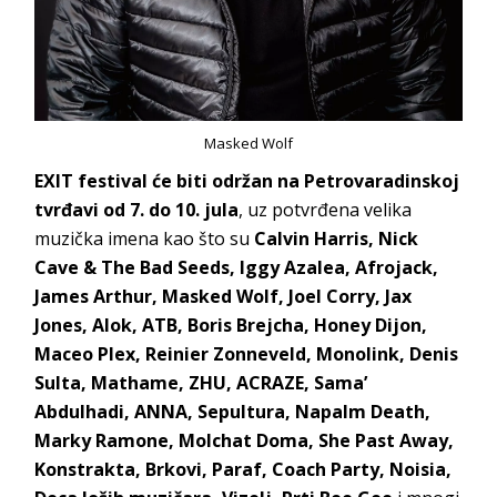
Masked Wolf
EXIT festival će biti održan na Petrovaradinskoj
tvrđavi od 7. do 10. jula
, uz potvrđena velika
muzička imena kao što su
Calvin Harris, Nick
Cave & The Bad Seeds, Iggy Azalea, Afrojack,
James Arthur, Masked Wolf, Joel Corry, Jax
Jones, Alok, ATB, Boris Brejcha, Honey Dijon,
Maceo Plex, Reinier Zonneveld, Monolink, Denis
Sulta, Mathame, ZHU, ACRAZE, Sama’
Abdulhadi, ANNA, Sepultura, Napalm Death,
Marky Ramone, Molchat Doma, She Past Away,
Konstrakta, Brkovi, Paraf, Coach Party, Noisia,