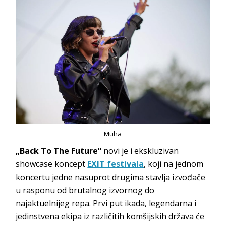
Muha
„
Back To The Future“
novi je i ekskluzivan
showcase koncept
EXIT festivala
, koji na jednom
koncertu jedne nasuprot drugima stavlja izvođače
u rasponu od brutalnog izvornog do
najaktuelnijeg repa. Prvi put ikada, legendarna i
jedinstvena ekipa iz različitih komšijskih država će