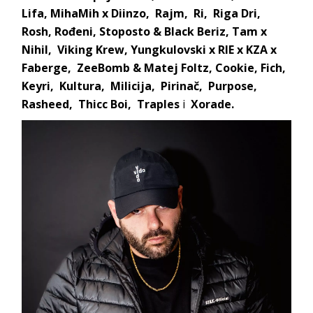
Lifa, MihaMih x Diinzo, Rajm, Ri, Riga Dri,
Rosh, Rođeni, Stoposto & Black Beriz, Tam x
Nihil, Viking Krew, Yungkulovski x RIE x KZA x
Faberge, ZeeBomb & Matej Foltz, Cookie, Fich,
Keyri, Kultura, Milicija, Pirinač, Purpose,
Rasheed, Thicc Boi, Traples
i
Xorade.