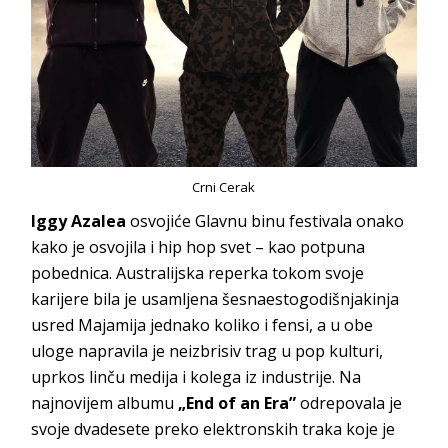
Crni Cerak
Iggy Azalea
osvojiće Glavnu binu festivala onako
kako je osvojila i hip hop svet – kao potpuna
pobednica. Australijska reperka tokom svoje
karijere bila je usamljena šesnaestogodišnjakinja
usred Majamija jednako koliko i fensi, a u obe
uloge napravila je neizbrisiv trag u pop kulturi,
uprkos linču medija i kolega iz industrije. Na
najnovijem albumu
„End of an Era”
odrepovala je
svoje dvadesete preko elektronskih traka koje je