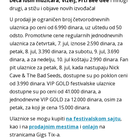
Deca loših muzičara, Vizelj, Prti Bee Gee
i mnogi
drugi, a stižu i objave novih izvođača!
U prodaji je ograničen broj četvorodnevnih
ulaznica po ceni od 6.990 dinara, uz uštedu od 50
odsto. Promotivne cene regularnih jednodnevnih
ulaznica za četvrtak, 7. jul, iznose 2.590 dinara, za
petak, 8. jul, 3.390 dinara, za subotu, 9. jul, 3.690
dinara, a za nedelju, 10. jul koštaju 2.990 dinara. Fan
pit ulaznice za petak, 8. jul, kada nastupaju Nick
Cave & The Bad Seeds, dostupne su po poklon ceni
od 3.990 dinara. VIP GOLD festivalske ulaznice
dostupne su po ceni od 41.000 dinara, a
jednodnevne VIP GOLD za 12.000 dinara, osim za
petak, za koji je cena 15.000 dinara.
Ulaznice se mogu kupiti
na festivalskom sajtu
,
kao i na
prodajnim mestima
i
onlajn
na
stranicama Gigs Tix-a.