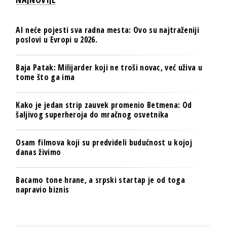
AI neće pojesti sva radna mesta: Ovo su najtraženiji
poslovi u Evropi u 2026.
Baja Patak: Milijarder koji ne troši novac, već uživa u
tome što ga ima
Kako je jedan strip zauvek promenio Betmena: Od
šaljivog superheroja do mračnog osvetnika
Osam filmova koji su predvideli budućnost u kojoj
danas živimo
Bacamo tone hrane, a srpski startap je od toga
napravio biznis