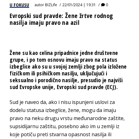
U FOKUSU
autor
BIZLife
22/01/2024 | 19:31
0
Evropski sud pravde: Žene žrtve rodnog
nasilja imaju pravo na azil
Žene su kao celina pripadnice jedne društvene
grupe, i po tom osnovu imaju pravo na status
izbeglice ako su u svojoj zemlji zbog pola izložene
fizičkom ili psihičkom nasilju, uključujući i
seksualno i porodično nasilje, presudio je najviši
sud Evropske unije, Evropski sud pravde (ECJ).
Sud je naveo da, ako i nisu ispunjeni uslovi za
dodelu statusa izbeglice, žene, mogu da imaju
pravo na neku drugu vrstu međunarodne zaštite,
supsidijarnu zaštitu, posebno ako im u zemlji iz
koje potiču preti stvarna opasnost nasilja ili