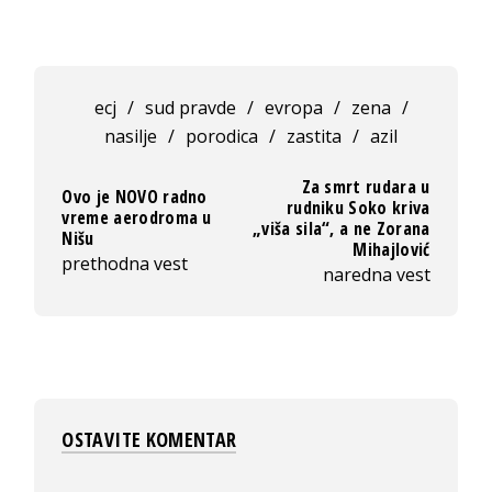
ecj
/
sud pravde
/
evropa
/
zena
/
nasilje
/
porodica
/
zastita
/
azil
Za smrt rudara u
Ovo je NOVO radno
rudniku Soko kriva
vreme aerodroma u
„viša sila“, a ne Zorana
Nišu
Mihajlović
prethodna vest
naredna vest
OSTAVITE KOMENTAR