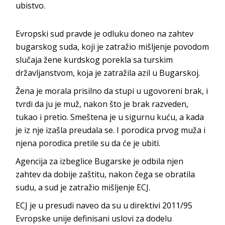
ubistvo.
Evropski sud pravde je odluku doneo na zahtev
bugarskog suda, koji je zatražio mišljenje povodom
slučaja žene kurdskog porekla sa turskim
državljanstvom, koja je zatražila azil u Bugarskoj.
Žena je morala prisilno da stupi u ugovoreni brak, i
tvrdi da ju je muž, nakon što je brak razveden,
tukao i pretio. Smeštena je u sigurnu kuću, a kada
je iz nje izašla preudala se. I porodica prvog muža i
njena porodica pretile su da će je ubiti.
Agencija za izbeglice Bugarske je odbila njen
zahtev da dobije zaštitu, nakon čega se obratila
sudu, a sud je zatražio mišljenje ECJ.
ECJ je u presudi naveo da su u direktivi 2011/95
Evropske unije definisani uslovi za dodelu