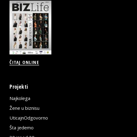
ČITAJ ONLINE
Projekti
Najkolega
Žene u biznisu
UticajnOdgovorno
Šta jedemo