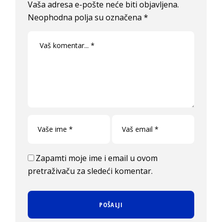
Vaša adresa e-pošte neće biti objavljena.
Neophodna polja su označena
*
Zapamti moje ime i email u ovom
pretraživaču za sledeći komentar.