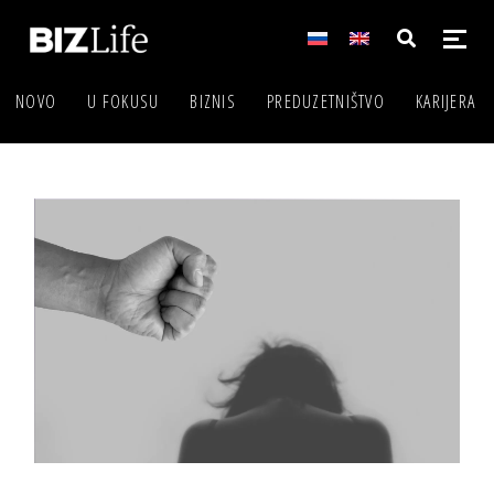
NOVO
U FOKUSU
BIZNIS
PREDUZETNIŠTVO
KARIJERA