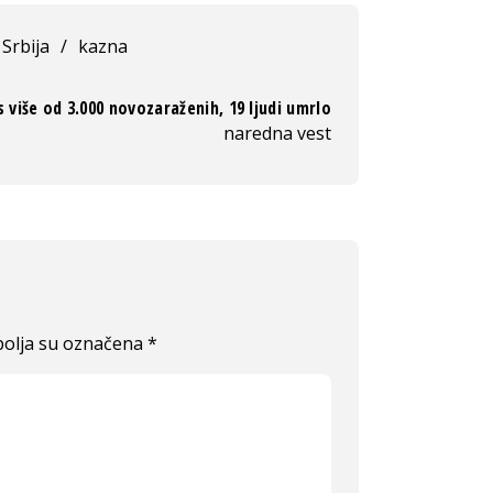
Srbija
/
kazna
s više od 3.000 novozaraženih, 19 ljudi umrlo
naredna vest
olja su označena
*