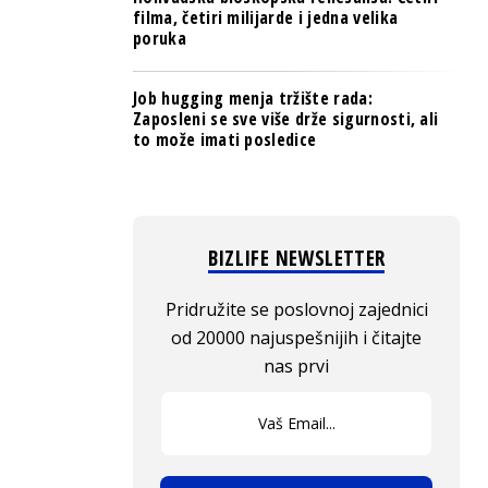
filma, četiri milijarde i jedna velika
poruka
Job hugging menja tržište rada:
Zaposleni se sve više drže sigurnosti, ali
to može imati posledice
BIZLIFE NEWSLETTER
Pridružite se poslovnoj zajednici
od 20000 najuspešnijih i čitajte
nas prvi