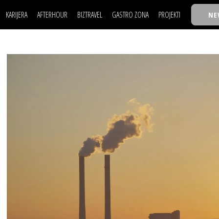
KARIJERA
AFTERHOUR
BIZTRAVEL
GASTRO ZONA
PROJEKTI
NE
POSAO
FILM I SCENA
NAJKOLEGA
LJUDI (HR)
KNJIGE
TASTY TALKS
POSAO
FILM I SCENA
NAJKOLEGA
JE
MOJ UGAO
AUTO SVET
30 ISPOD 30
LJUDI (HR)
KNJIGE
TASTY TALKS
USAVRŠAVANJE
STIL
BACK TO OFFIC
JE
MOJ UGAO
AUTO SVET
30 ISPOD 30
KNOW-HOW
WELLBEING
BIZBENDOVI
USAVRŠAVANJE
STIL
BACK TO OFFIC
BIZKOLEGIJUM
KNOW-HOW
WELLBEING
BIZBENDOVI
BMW BIZNIS LIG
BIZKOLEGIJUM
BIZLIFE WEEK
BMW BIZNIS LIG
IZJAVA GODINE
BIZLIFE WEEK
IZJAVA GODINE