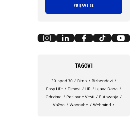
PRIJAVI SE
TAGOVI
30 Ispod 30
Bitno
Bizbendovi
Easy Life
Filmovi
HR
Izjava Dana
Odrzime
Poslovne Vesti
Putovanja
Važno
Wannabe
Webmind