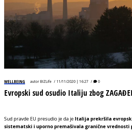
WELLBEING
autor
BIZLife
11/11/2020 | 16:27
0
Evropski sud osudio Italiju zbog ZAGA
Sud pravde EU presudio je da je
Italija prekršila evrops
sistematski i uporno premašivala granične vrednosti p