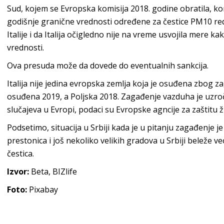
Sud, kojem se Evropska komisija 2018. godine obratila, ko
godišnje granične vrednosti određene za čestice PM10 
Italije i da Italija očigledno nije na vreme usvojila mere 
vrednosti.
Ova presuda može da dovede do eventualnih sankcija.
Italija nije jedina evropska zemlja koja je osuđena zbog 
osuđena 2019, a Poljska 2018. Zagađenje vazduha je uzr
slučajeva u Evropi, podaci su Evropske agncije za zaštitu ž
Podsetimo, situacija u Srbiji kada je u pitanju zagađenje 
prestonica i još nekoliko velikih gradova u Srbiji beleže
čestica.
Izvor:
Beta, BIZlife
Foto:
Pixabay