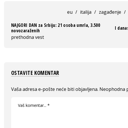
eu
/
italija
/
zagađenje
/
NAJGORI DAN za Srbiju: 21 osoba umrla, 3.500
I dana
novozaraženih
prethodna vest
OSTAVITE KOMENTAR
Vaša adresa e-pošte neće biti objavljena.
Neophodna p