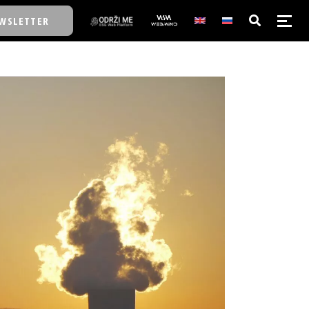
WSLETTER
E/SCHOOL
E/SCHOOL
A
A