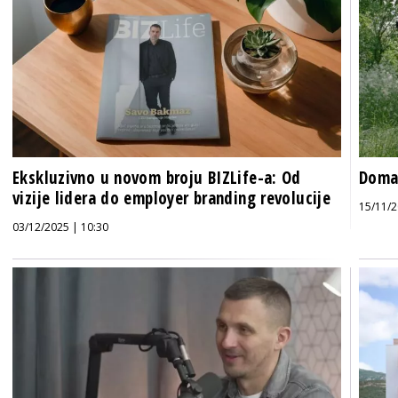
Ekskluzivno u novom broju BIZLife-a: Od
Domać
vizije lidera do employer branding revolucije
15/11/2
03/12/2025 | 10:30