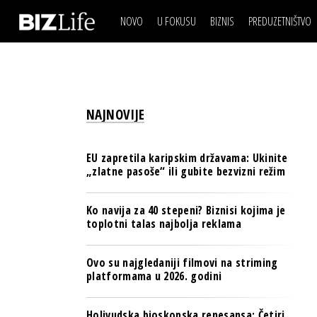
NOVO
U FOKUSU
BIZNIS
PREDUZETNIŠTVO
IZJAVA DANA
BIZNIS SCENA
VIDEO
REAL ESTATE
IZJAVA DANA
BIZNIS SCENA
BREND I KOMUNIKACI
VIDEO
REAL ESTATE
ESG & ENERGY
NAJNOVIJE
BREND I KOMUNIKACI
BANKE
ESG & ENERGY
OSIGURANJE
EU zapretila karipskim državama: Ukinite
BANKE
„zlatne pasoše“ ili gubite bezvizni režim
TECH I AI
OSIGURANJE
BIZNIS & SPORT
Ko navija za 40 stepeni? Biznisi kojima je
TECH I AI
toplotni talas najbolja reklama
PULS REGIONA
BIZNIS & SPORT
NOVO NA RAFU
Ovo su najgledaniji filmovi na striming
PULS REGIONA
platformama u 2026. godini
NOVO NA RAFU
Holivudska bioskopska renesansa: Četiri