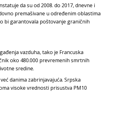
nstatuje da su od 2008. do 2017, dnevne i
redovno premašivane u određenim oblastima
kako bi garantovala poštovanje graničnih
zagađenja vazduha, tako je Francuska
očnik oko 480.000 prevremenih smrtnih
ivotne sredine.
je već danima zabrinjavajuća. Srpska
 veoma visoke vrednosti prisustva PM10