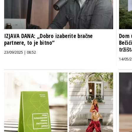
IZJAVA DANA: „Dobro izaberite bračne
Dom u
partnere, to je bitno“
Bečić
tržišt
23/09/2025 | 08:52
14/05/2