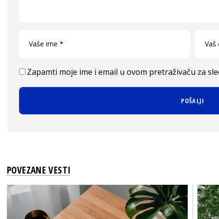
Zapamti moje ime i email u ovom pretraživaču za sl
POVEZANE VESTI