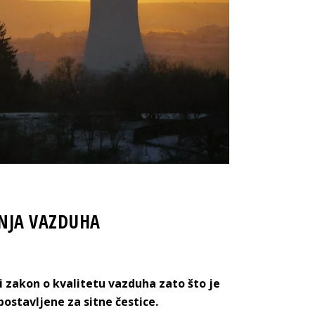
ĐENJA VAZDUHA
ki zakon o kvalitetu vazduha zato što je
ostavljene za sitne čestice.