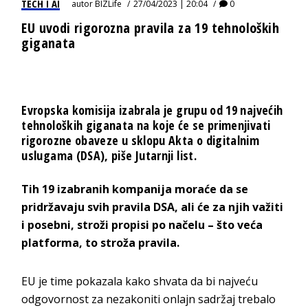
TECH I AI
autor
BIZLife
27/04/2023 | 20:04
0
EU uvodi rigorozna pravila za 19 tehnoloških
giganata
Evropska komisija izabrala je grupu od 19 najvećih
tehnoloških giganata na koje će se primenjivati
rigorozne obaveze u sklopu Akta o digitalnim
uslugama (DSA), piše Jutarnji list.
Tih 19 izabranih kompanija moraće da se
pridržavaju svih pravila DSA, ali će za njih važiti
i posebni, stroži propisi po načelu – što veća
platforma, to stroža pravila.
EU je time pokazala kako shvata da bi najveću
odgovornost za nezakoniti onlajn sadržaj trebalo