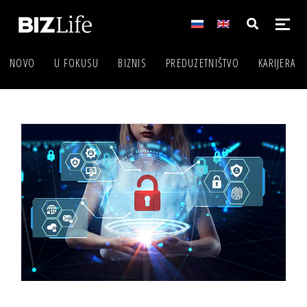
NOVO
U FOKUSU
BIZNIS
PREDUZETNIŠTVO
KARIJERA