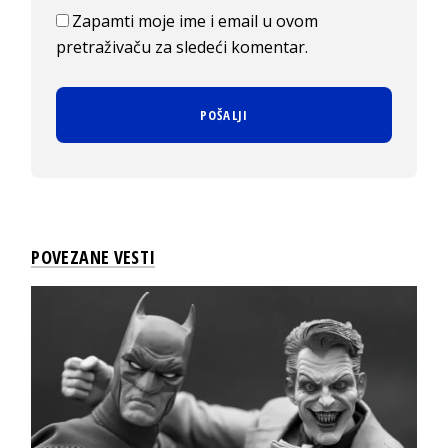
Zapamti moje ime i email u ovom
pretraživaču za sledeći komentar.
POVEZANE VESTI