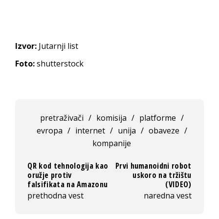
Izvor:
Jutarnji list
Foto:
shutterstock
pretraživači
/
komisija
/
platforme
/
evropa
/
internet
/
unija
/
obaveze
/
kompanije
QR kod tehnologija kao
Prvi humanoidni robot
oružje protiv
uskoro na tržištu
falsifikata na Amazonu
(VIDEO)
prethodna vest
naredna vest