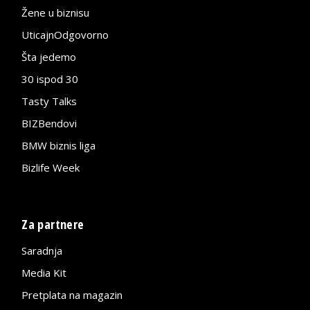
Žene u biznisu
UticajnOdgovorno
Šta jedemo
30 ispod 30
Tasty Talks
BIZBendovi
BMW biznis liga
Bizlife Week
Za partnere
Saradnja
Media Kit
Pretplata na magazin