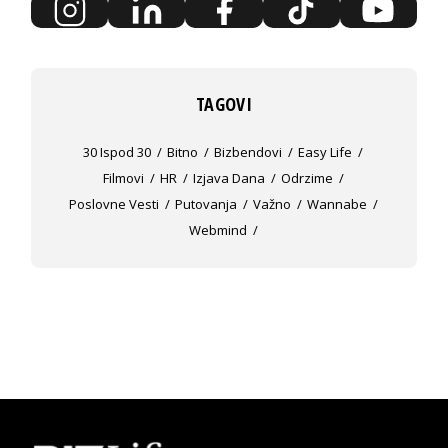
TAGOVI
30 Ispod 30
Bitno
Bizbendovi
Easy Life
Filmovi
HR
Izjava Dana
Odrzime
Poslovne Vesti
Putovanja
Važno
Wannabe
Webmind