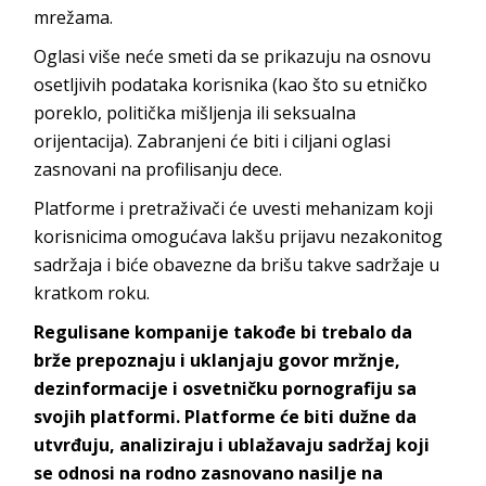
mrežama.
Oglasi više neće smeti da se prikazuju na osnovu
osetljivih podataka korisnika (kao što su etničko
poreklo, politička mišljenja ili seksualna
orijentacija). Zabranjeni će biti i ciljani oglasi
zasnovani na profilisanju dece.
Platforme i pretraživači će uvesti mehanizam koji
korisnicima omogućava lakšu prijavu nezakonitog
sadržaja i biće obavezne da brišu takve sadržaje u
kratkom roku.
Regulisane kompanije takođe bi trebalo da
brže prepoznaju i uklanjaju govor mržnje,
dezinformacije i osvetničku pornografiju sa
svojih platformi. Platforme će biti dužne da
utvrđuju, analiziraju i ublažavaju sadržaj koji
se odnosi na rodno zasnovano nasilje na