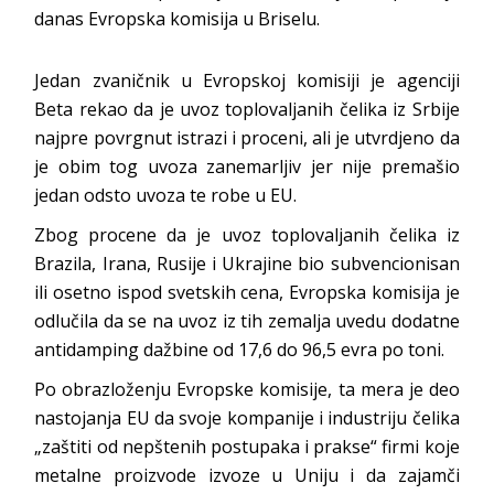
danas Evropska komisija u Briselu.
Jedan zvaničnik u Evropskoj komisiji je agenciji
Beta rekao da je uvoz toplovaljanih čelika iz Srbije
najpre povrgnut istrazi i proceni, ali je utvrdjeno da
je obim tog uvoza zanemarljiv jer nije premašio
jedan odsto uvoza te robe u EU.
Zbog procene da je uvoz toplovaljanih čelika iz
Brazila, Irana, Rusije i Ukrajine bio subvencionisan
ili osetno ispod svetskih cena, Evropska komisija je
odlučila da se na uvoz iz tih zemalja uvedu dodatne
antidamping dažbine od 17,6 do 96,5 evra po toni.
Po obrazloženju Evropske komisije, ta mera je deo
nastojanja EU da svoje kompanije i industriju čelika
„zaštiti od nepštenih postupaka i prakse“ firmi koje
metalne proizvode izvoze u Uniju i da zajamči