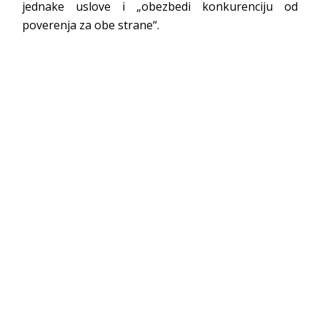
jednake uslove i „obezbedi konkurenciju od
poverenja za obe strane“.