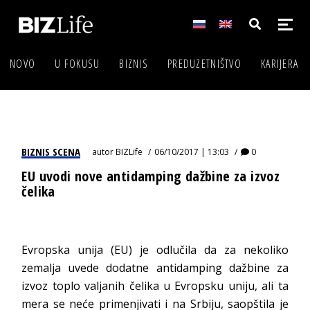
NOVO
U FOKUSU
BIZNIS
PREDUZETNIŠTVO
KARIJERA
BIZNIS SCENA
autor
BIZLife
06/10/2017 | 13:03
0
EU uvodi nove antidamping dažbine za izvoz
čelika
Evropska unija (EU) je odlučila da za nekoliko
zemalja uvede dodatne antidamping dažbine za
izvoz toplo valjanih čelika u Evropsku uniju, ali ta
mera se neće primenjivati i na Srbiju, saopštila je