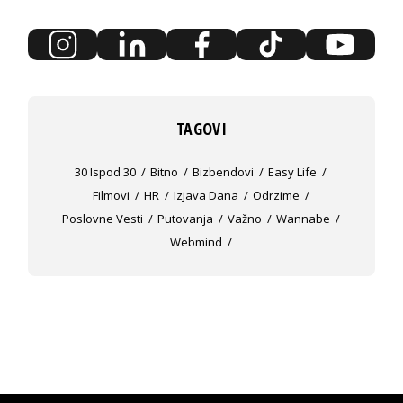
TAGOVI
30 Ispod 30
Bitno
Bizbendovi
Easy Life
Filmovi
HR
Izjava Dana
Odrzime
Poslovne Vesti
Putovanja
Važno
Wannabe
Webmind