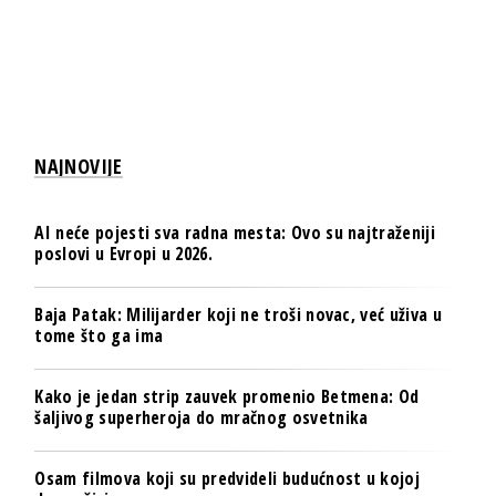
NAJNOVIJE
AI neće pojesti sva radna mesta: Ovo su najtraženiji
poslovi u Evropi u 2026.
Baja Patak: Milijarder koji ne troši novac, već uživa u
tome što ga ima
Kako je jedan strip zauvek promenio Betmena: Od
šaljivog superheroja do mračnog osvetnika
Osam filmova koji su predvideli budućnost u kojoj