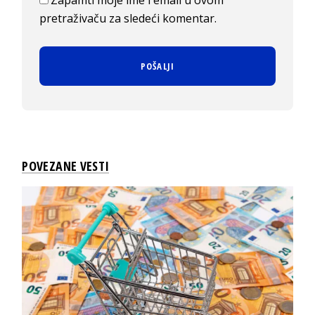
Zapamti moje ime i email u ovom
pretraživaču za sledeći komentar.
POVEZANE VESTI