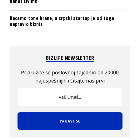
danas živimo
Bacamo tone hrane, a srpski startap je od toga
napravio biznis
BIZLIFE NEWSLETTER
Pridružite se poslovnoj zajednici od 20000
najuspešnijih i čitajte nas prvi
PRIJAVI SE