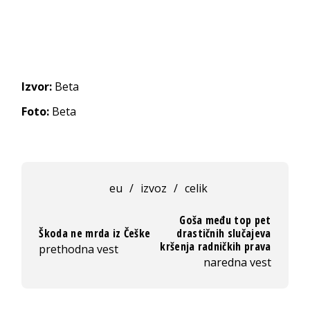
Izvor:
Beta
Foto:
Beta
eu
/
izvoz
/
celik
Goša među top pet
Škoda ne mrda iz Češke
drastičnih slučajeva
kršenja radničkih prava
prethodna vest
naredna vest