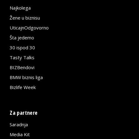
Najkolega
Žene u biznisu
UticajnOdgovorno
Šta jedemo
30 ispod 30
Tasty Talks
BIZBendovi
BMW biznis liga
Bizlife Week
Za partnere
Saradnja
Media Kit