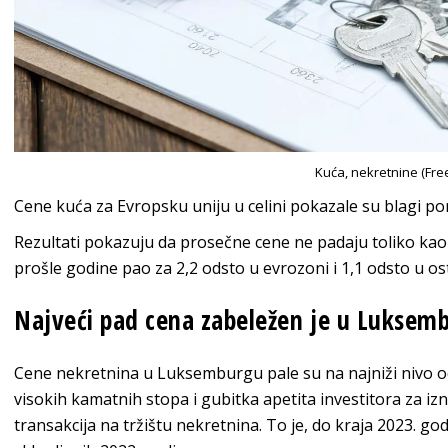
Kuća, nekretnine (Fre
Cene kuća za Evropsku uniju u celini pokazale su blagi po
Rezultati pokazuju da prosečne cene ne padaju toliko kao r
prošle godine pao za 2,2 odsto u evrozoni i 1,1 odsto u os
Najveći pad cena zabeležen je u Luksem
Cene nekretnina u Luksemburgu pale su na najniži nivo od
visokih kamatnih stopa i gubitka apetita investitora za iz
transakcija na tržištu nekretnina. To je, do kraja 2023. go