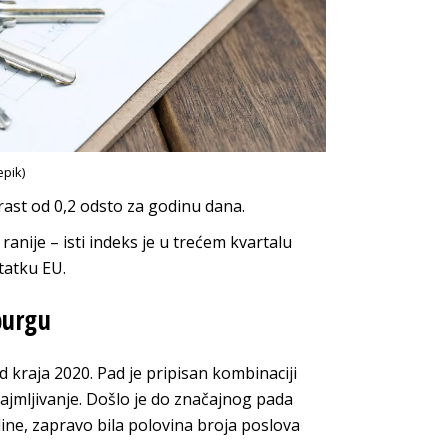
epik)
rast od 0,2 odsto za godinu dana.
anije – isti indeks je u trećem kvartalu
tatku EU.
burgu
 kraja 2020. Pad je pripisan kombinaciji
najmljivanje. Došlo je do značajnog pada
dine, zapravo bila polovina broja poslova