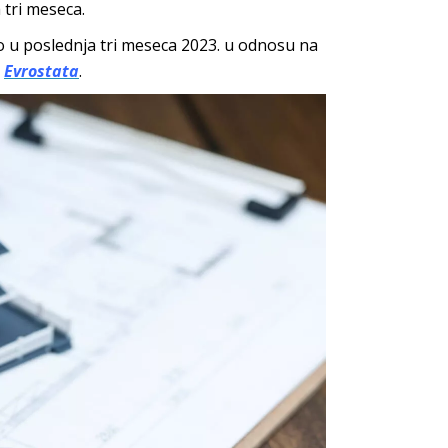
 tri meseca.
o u poslednja tri meseca 2023. u odnosu na
u
Evrostata
.