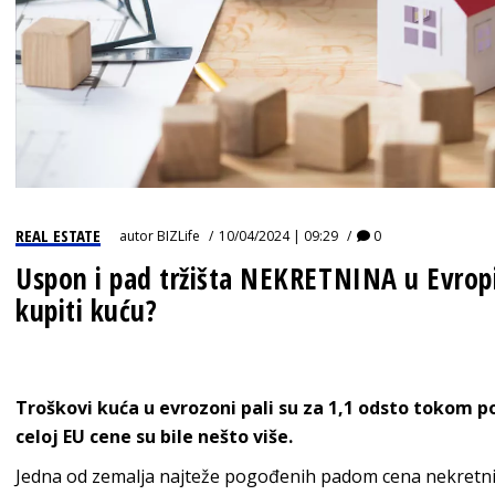
REAL ESTATE
autor
BIZLife
10/04/2024 | 09:29
0
Uspon i pad tržišta NEKRETNINA u Evropi:
kupiti kuću?
Troškovi kuća u evrozoni pali su za 1,1 odsto tokom p
celoj EU cene su bile nešto više.
Jedna od zemalja najteže pogođenih padom cena nekretn