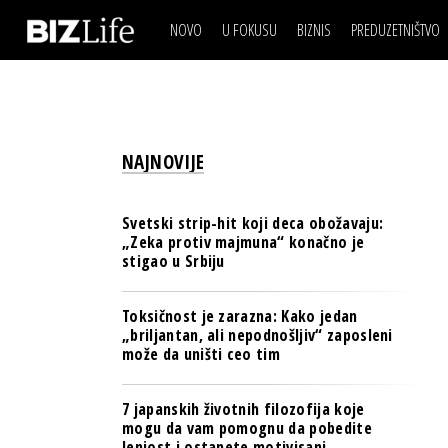
NOVO
U FOKUSU
BIZNIS
PREDUZETNIŠTVO
IZJAVA DANA
BIZNIS SCENA
VIDEO
REAL ESTATE
IZJAVA DANA
BIZNIS SCENA
BREND I KOMUNIKACI
VIDEO
REAL ESTATE
ESG & ENERGY
NAJNOVIJE
BREND I KOMUNIKACI
BANKE
ESG & ENERGY
OSIGURANJE
Svetski strip-hit koji deca obožavaju:
BANKE
„Zeka protiv majmuna“ konačno je
TECH I AI
stigao u Srbiju
OSIGURANJE
BIZNIS & SPORT
TECH I AI
Toksičnost je zarazna: Kako jedan
PULS REGIONA
„briljantan, ali nepodnošljiv“ zaposleni
BIZNIS & SPORT
može da uništi ceo tim
NOVO NA RAFU
PULS REGIONA
7 japanskih životnih filozofija koje
NOVO NA RAFU
mogu da vam pomognu da pobedite
lenjost i ostanete motivisani