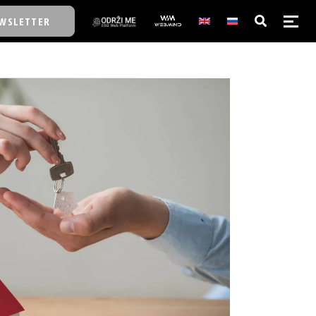
WSLETTER
E/SCHOOL
E/SCHOOL
A
A