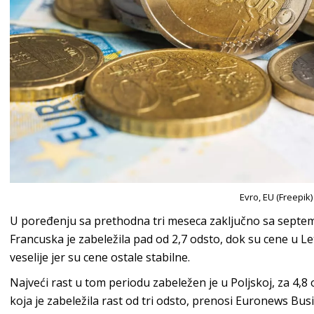
Evro, EU (Freepik)
U poređenju sa prethodna tri meseca zaključno sa septe
Francuska je zabeležila pad od 2,7 odsto, dok su cene u Leton
veselije jer su cene ostale stabilne.
Najveći rast u tom periodu zabeležen je u Poljskoj, za 4,8 o
koja je zabeležila rast od tri odsto, prenosi Euronews Bus