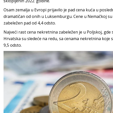
sklopljenih 2022. godine.
Osam zemalja u Evropi prijavilo je pad cena kuća u posled
dramatičan od onih u Luksemburgu. Cene u Nemačkoj su pa
zabeležen pad od 4,4 odsto.
Najveći rast cena nekretnina zabeležen je u Poljskoj, gde 
Hrvatska su sledeće na redu, sa cenama nekretnina koje s
9,5 odsto.