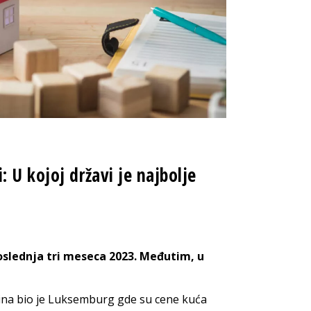
 U kojoj državi je najbolje
oslednja tri meseca 2023. Međutim, u
ina bio je Luksemburg gde su cene kuća