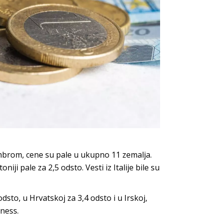
mbrom, cene su pale u ukupno 11 zemalja.
iji pale za 2,5 odsto. Vesti iz Italije bile su
dsto, u Hrvatskoj za 3,4 odsto i u Irskoj,
iness.