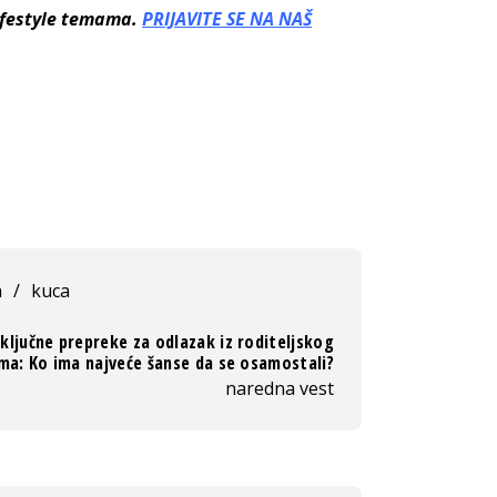
lifestyle temama.
PRIJAVITE SE NA NAŠ
a
/
kuca
ključne prepreke za odlazak iz roditeljskog
ma: Ko ima najveće šanse da se osamostali?
naredna vest