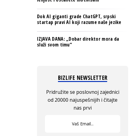
Dok AI giganti grade ChatGPT, srpski
startap pravi AI koji razume naše jezike
IZJAVA DANA: „Dobar direktor mora da
služi svom timu“
BIZLIFE NEWSLETTER
Pridružite se poslovnoj zajednici
od 20000 najuspešnijih i čitajte
nas prvi