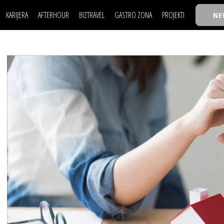
KARIJERA
AFTERHOUR
BIZTRAVEL
GASTRO ZONA
PROJEKTI
NE
POSAO
FILM I SCENA
NAJKOLEGA
LJUDI (HR)
KNJIGE
TASTY TALKS
POSAO
FILM I SCENA
NAJKOLEGA
JE
MOJ UGAO
AUTO SVET
30 ISPOD 30
LJUDI (HR)
KNJIGE
TASTY TALKS
USAVRŠAVANJE
STIL
BACK TO OFFIC
JE
MOJ UGAO
AUTO SVET
30 ISPOD 30
KNOW-HOW
WELLBEING
BIZBENDOVI
USAVRŠAVANJE
STIL
BACK TO OFFIC
BIZKOLEGIJUM
KNOW-HOW
WELLBEING
BIZBENDOVI
BMW BIZNIS LIG
BIZKOLEGIJUM
BIZLIFE WEEK
BMW BIZNIS LIG
IZJAVA GODINE
BIZLIFE WEEK
IZJAVA GODINE