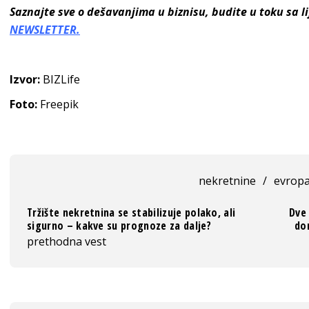
Saznajte sve o dešavanjima u biznisu, budite u toku sa 
NEWSLETTER.
Izvor:
BIZLife
Foto:
Freepik
nekretnine
/
evrop
Tržište nekretnina se stabilizuje polako, ali
Dve 
sigurno – kakve su prognoze za dalje?
do
prethodna vest