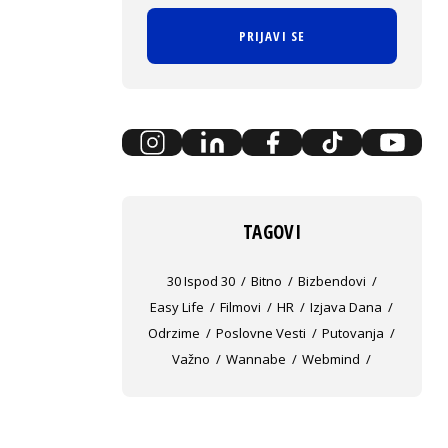
PRIJAVI SE
TAGOVI
30 Ispod 30
Bitno
Bizbendovi
Easy Life
Filmovi
HR
Izjava Dana
Odrzime
Poslovne Vesti
Putovanja
Važno
Wannabe
Webmind