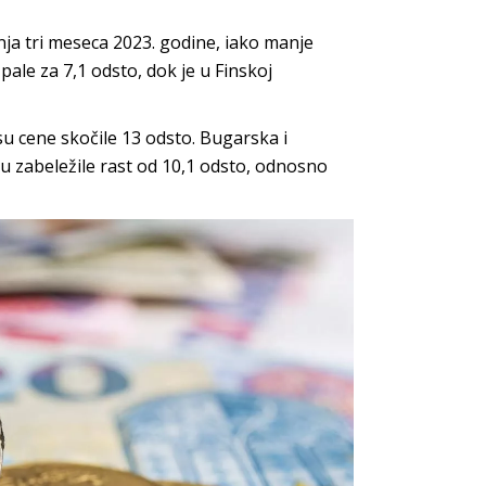
nja tri meseca 2023. godine, iako manje
le za 7,1 odsto, dok je u Finskoj
su cene skočile 13 odsto. Bugarska i
u zabeležile rast od 10,1 odsto, odnosno