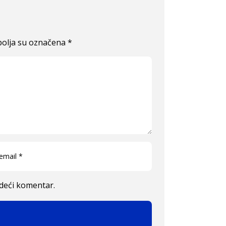
olja su označena
*
edeći komentar.