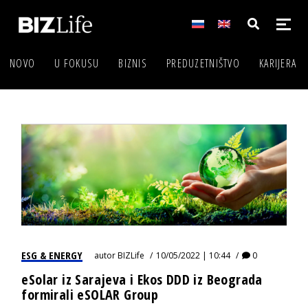
NOVO
U FOKUSU
BIZNIS
PREDUZETNIŠTVO
KARIJERA
ESG & ENERGY
autor
BIZLife
10/05/2022 | 10:44
0
eSolar iz Sarajeva i Ekos DDD iz Beograda
formirali eSOLAR Group