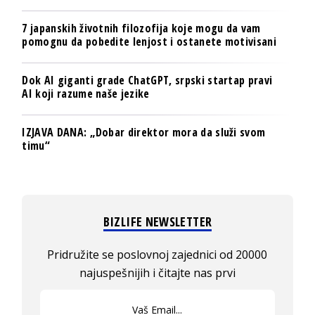
7 japanskih životnih filozofija koje mogu da vam
pomognu da pobedite lenjost i ostanete motivisani
Dok AI giganti grade ChatGPT, srpski startap pravi
AI koji razume naše jezike
IZJAVA DANA: „Dobar direktor mora da služi svom
timu“
BIZLIFE NEWSLETTER
Pridružite se poslovnoj zajednici od 20000
najuspešnijih i čitajte nas prvi