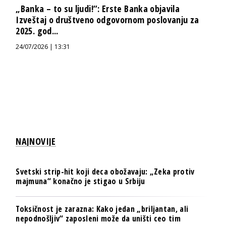
„Banka – to su ljudi!“: Erste Banka objavila
Izveštaj o društveno odgovornom poslovanju za
2025. god...
24/07/2026 | 13:31
NAJNOVIJE
Svetski strip-hit koji deca obožavaju: „Zeka protiv
majmuna“ konačno je stigao u Srbiju
Toksičnost je zarazna: Kako jedan „briljantan, ali
nepodnošljiv“ zaposleni može da uništi ceo tim