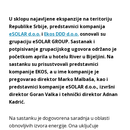
U sklopu najavljene ekspanzije na teritoriju
Republike Srbije, predstavnici kompanija
eSOLAR d.o.o.
i
Ekos DDD d.o.o.
osnovali su
grupaciju eSOLAR GROUP. Sastanak i
potpisivanje grupacijskog ugovora održano je
početkom aprila u hotelu River u Bijeljini. Na
sastanku su prisustvovali predstavnici
kompanije EKOS, a u ime kompanije je
pregovarao direktor Marko Malbaša, kao i
predstavnici kompanije eSOLAR d.o.o., izvršni
direktor Goran Valka i tehnički direktor Adnan
Kadrić.
Na sastanku je dogovorena saradnja u oblasti
obnovljivih izvora energije. Ona uključuje