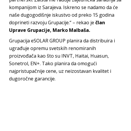
kompanijom iz Sarajeva. Iskreno se nadamo da će
naše dugogodišnje iskustvo od preko 15 godina
doprineti razvoju Grupacije.“ – rekao je
član
Uprave Grupacije, Marko Malbaša.
Grupacija eSOLAR GROUP planira da distribuira i
ugrađuje opremu svetskih renomiranih
proizvođača kao što su INVT, Haitai, Huasun,
Sonetrol, EN+. Tako planira da omogući
najpristupačnije cene, uz neizostavan kvalitet i
dugoročne garancije.