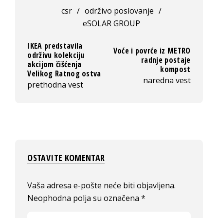
csr
/
održivo poslovanje
/
eSOLAR GROUP
IKEA predstavila
Voće i povrće iz METRO
održivu kolekciju
radnje postaje
akcijom čišćenja
kompost
Velikog Ratnog ostva
naredna vest
prethodna vest
OSTAVITE KOMENTAR
Vaša adresa e-pošte neće biti objavljena.
Neophodna polja su označena
*