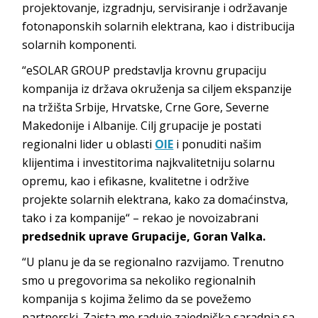
projektovanje, izgradnju, servisiranje i održavanje
fotonaponskih solarnih elektrana, kao i distribucija
solarnih komponenti.
“eSOLAR GROUP predstavlja krovnu grupaciju
kompanija iz država okruženja sa ciljem ekspanzije
na tržišta Srbije, Hrvatske, Crne Gore, Severne
Makedonije i Albanije. Cilj grupacije je postati
regionalni lider u oblasti
OIE
i ponuditi našim
klijentima i investitorima najkvalitetniju solarnu
opremu, kao i efikasne, kvalitetne i održive
projekte solarnih elektrana, kako za domaćinstva,
tako i za kompanije“ – rekao je novoizabrani
predsednik uprave Grupacije, Goran Valka.
“U planu je da se regionalno razvijamo. Trenutno
smo u pregovorima sa nekoliko regionalnih
kompanija s kojima želimo da se povežemo
partnerski. Zaista me raduje zajednička saradnja sa