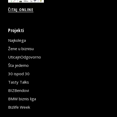
ČITAJ ONLINE
Projekti
Najkolega
Žene u biznisu
UticajnOdgovorno
Šta jedemo
30 ispod 30
Tasty Talks
BIZBendovi
BMW biznis liga
Bizlife Week