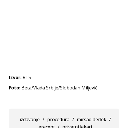
Izvor:
RTS
Foto:
Beta/Vlada Srbije/Slobodan Miljević
izdavanje
/
procedura
/
mirsad đerlek
/
erecept
/
privatni lekari