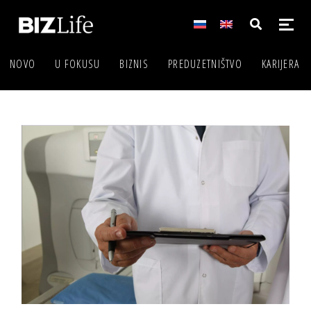
NOVO
U FOKUSU
BIZNIS
PREDUZETNIŠTVO
KARIJERA