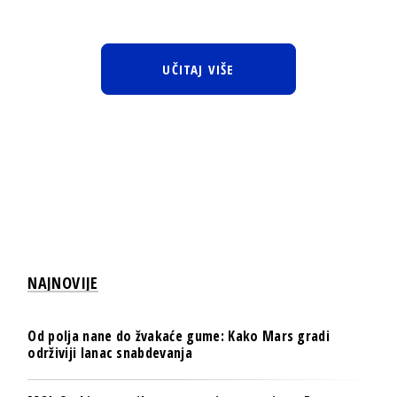
UČITAJ VIŠE
NAJNOVIJE
Od polja nane do žvakaće gume: Kako Mars gradi
održiviji lanac snabdevanja