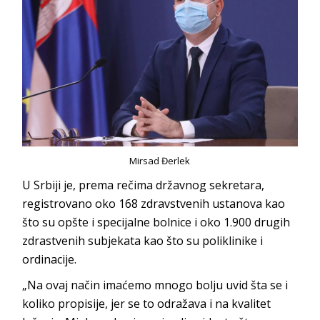
Mirsad Đerlek
U Srbiji je, prema rečima državnog sekretara,
registrovano oko 168 zdravstvenih ustanova kao
što su opšte i specijalne bolnice i oko 1.900 drugih
zdrastvenih subjekata kao što su poliklinike i
ordinacije.
„Na ovaj način imaćemo mnogo bolju uvid šta se i
koliko propisije, jer se to odražava i na kvalitet