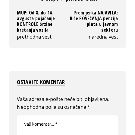
MUP: Od 8. do 14.
Premijerka NAJAVILA:
avgusta pojačanje
Biće POVEĆANJA penzija
KONTROLE brzine
i plata u javnom
kretanja vozila
sektoru
prethodna vest
naredna vest
OSTAVITE KOMENTAR
Vaša adresa e-pošte neće biti objavljena.
Neophodna polja su označena
*