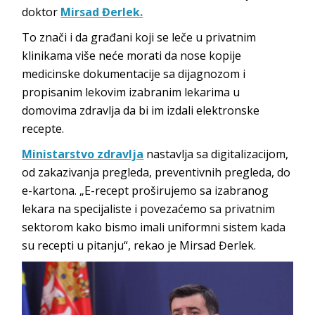
doktor
Mirsad Đerlek.
To znači i da građani koji se leče u privatnim
klinikama više neće morati da nose kopije
medicinske dokumentacije sa dijagnozom i
propisanim lekovim izabranim lekarima u
domovima zdravlja da bi im izdali elektronske
recepte.
Ministarstvo zdravlja
nastavlja sa digitalizacijom,
od zakazivanja pregleda, preventivnih pregleda, do
e-kartona. „E-recept proširujemo sa izabranog
lekara na specijaliste i povezaćemo sa privatnim
sektorom kako bismo imali uniformni sistem kada
su recepti u pitanju“, rekao je Mirsad Đerlek.