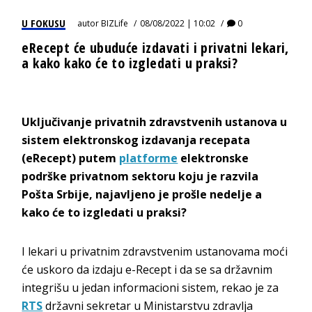
U FOKUSU
autor
BIZLife
08/08/2022 | 10:02
0
eRecept će ubuduće izdavati i privatni lekari,
a kako kako će to izgledati u praksi?
Uključivanje privatnih zdravstvenih ustanova u
sistem elektronskog izdavanja recepata
(eRecept) putem
platforme
elektronske
podrške privatnom sektoru koju je razvila
Pošta Srbije, najavljeno je prošle nedelje a
kako će to izgledati u praksi?
I lekari u privatnim zdravstvenim ustanovama moći
će uskoro da izdaju e-Recept i da se sa državnim
integrišu u jedan informacioni sistem, rekao je za
RTS
državni sekretar u Ministarstvu zdravlja