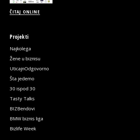
ČITAJ ONLINE
Projekti
Najkolega
Žene u biznisu
UticajnOdgovorno
Šta jedemo
30 ispod 30
Tasty Talks
BIZBendovi
BMW biznis liga
Bizlife Week