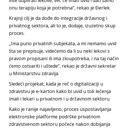
više duplirati lekove, već će imati uvid i dati samo
onu terapiju koja je potrebna“, rekao je Đerlek.
Krajnji cilj je da dođe do integracije državnog i
privatnog sektora, ali to je, dodaje, izuzetno skup
proces.
„Ima puno privatnih subjekata, a mi nemamo uvid
šta se prepisuje, videćemo da li su neki lekovi s
pravom propisani ili ima zloupotreba, i na taj način
ćemo ostvariti i uštede“, rekao je državni sekretar
u Ministarstvu zdravlja.
Sledeći projekat, kada je reč o digitalizaciji u
zdravstvu je e-karton kako bi uvid u tok lečenja
imali i lekari u privatnom i u državnom sektoru.
Kako je ranije najavljeno, proces uspostavljanja
elektronske platforme podrške privatnom
zdravstvenom sektoru počeće nakon dobijanja