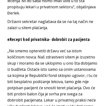
lečenja. Mi do sada nismo imali uvid u to šta
propisuju lekari u privatnom sektoru“, objašnjava
Đerlek.
Državni sekretar naglašava da se na taj način ne
zalazi u sitem plaćanja.
eRecept kod privatnika- dobrobit za pacijenta
„Ne smemo opteretiti državu već sa istom
količinom novca. Naš zdrastveni sitem je izuzetno
skup i moramo da se uklopimo u ono šta dobijamo
iz budžeta. Ostaće isto samo sa onim ustanovama
sa kojima je Republički fond sklopio ugovor, i tu će
biti besplatno podizanje lekova, tamo gde nije
potpisan pacijent će snositi teret plaćanja. Ovo će
biti probni balon čija je svrha pre svega za
dobrobit pacijenata. Lekar u privatnoj praksi neće